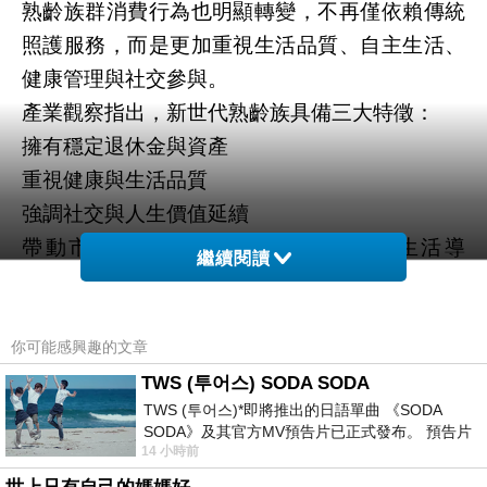
熟齡族群消費行為也明顯轉變，不再僅依賴傳統
照護服務，而是更加重視生活品質、自主生活、
健康管理與社交參與。
產業觀察指出，新世代熟齡族具備三大特徵：
擁有穩定退休金與資產
重視健康與生活品質
強調社交與人生價值延續
帶動市場從「照護導向」正式轉向「生活導
繼續閱讀
向」。
銀髮經濟三大核心板塊成形
你可能感興趣的文章
根據產業分析，銀髮經濟已形成三大核心成長領
TWS (투어스) SODA SODA
域：
TWS (투어스)*即將推出的日語單曲 《SODA
SODA》及其官方MV預告片已正式發布。 預告片
一、熟齡住宅與飯店式長住服務
14 小時前
一經發布， 就引發了粉絲們對這次夏季回
以「飯店式管理」結合長住住宅概念，提供生活