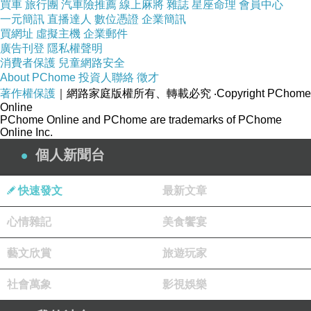
買車
間。
旅行團
汽車險推薦
線上麻將
雜誌
星座命理
會員中心
一元簡訊
直播達人
數位憑證
企業簡訊
此類「飯店轉型熟齡住宅」模式，不僅可提升資
買網址
虛擬主機
企業郵件
產利用率，也可快速切入高成長銀髮市場，形成
廣告刊登
隱私權聲明
消費者保護
兒童網路安全
新型態不動產與服務整合模式。
About PChome
投資人聯絡
徵才
著作權保護
｜網路家庭版權所有、轉載必究
‧Copyright PChome
Online
創投與資本市場加速關注銀髮經濟
PChome Online and PChome are trademarks of PChome
Online Inc.
隨著市場規模擴大與人口結構轉變，銀髮經濟已
個人新聞台
成為國內外資本市場高度關注的新興產業。投資
機構認為，銀髮市場具備三大投資優勢：
快速發文
最新文章
長期穩定現金流
高黏著會員經濟模式
心情雜記
美食饗宴
永續投資高度契合
ESG
藝文欣賞
旅遊玩家
未來銀髮產業將不再僅是社會福利體系的一部
分，而是結合不動產、醫療、科技與服務的跨產
社會萬象
影視娛樂
業平台經濟。