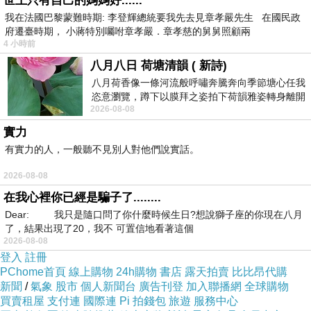
世上只有自己的媽媽好......
管家、餐飲服務與社群活動，逐步取代傳統養老
我在法國巴黎蒙難時期: 李登輝總統要我先去見章孝嚴先生 在國民政
府遷臺時期， 小蔣特別囑咐章孝嚴．章孝慈的舅舅照顧兩
院模式，成為高齡住宅市場主流方向。
4 小時前
二、醫養整合與預防醫學
八月八日 荷塘清韻 ( 新詩)
透過區域醫院合作，導入健康管理、慢病追蹤、
八月荷香像一條河流般呼嘯奔騰奔向季節塘心任我
恣意瀏覽，蹲下以膜拜之姿拍下荷韻雅姿轉身離開
遠距醫療與復健服務，強化預防醫學功能，提升
2026-08-08
時我把美麗的遐想掛在亭亭葉柄上盼望
健康餘命。
實力
三、
智慧健康與數位照護
AI
有實力的人，一般聽不見別人對他們說實話。
結合
健康監測、智慧穿戴裝置與資料分析，建
AI
2026-08-08
立個人化健康管理系統，推動智慧銀髮生活。
在我心裡你已經是騙子了........
Dear: 我只是隨口問了你什麼時候生日?想說獅子座的你現在八月
了，結果出現了20，我不 可置信地看著這個
舊飯店轉型銀髮住宅 成資產活化新趨勢
2026-08-08
產業界同時指出，台灣旅宿市場面臨轉型壓力，
登入
註冊
PChome首頁
線上購物
24h購物
書店
露天拍賣
比比昂代購
部分市中心老舊飯店具備地段優勢與完整公共空
新聞
/
氣象
股市
個人新聞台
廣告刊登
加入聯播網
全球購物
間，正逐步轉型為熟齡長住住宅與健康生活空
買賣租屋
支付連
國際連
Pi 拍錢包
旅遊
服務中心