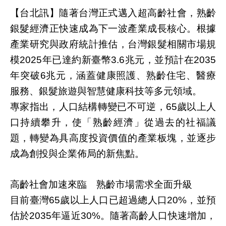
【台北訊】隨著台灣正式邁入超高齡社會，熟齡
銀髮經濟正快速成為下一波產業成長核心。根據
產業研究與政府統計推估，台灣銀髮相關市場規
模
年已達約新臺幣
兆元，並預計在
2025
3.6
2035
年突破
兆元，涵蓋健康照護、熟齡住宅、醫療
6
服務、銀髮旅遊與智慧健康科技等多元領域。
專家指出，人口結構轉變已不可逆，
歲以上人
65
口持續攀升，使「熟齡經濟」從過去的社福議
題，轉變為具高度投資價值的產業板塊，並逐步
成為創投與企業佈局的新焦點。
高齡社會加速來臨 熟齡市場需求全面升級
目前臺灣
歲以上人口已超過總人口
，並預
65
20%
估於
年逼近
。隨著高齡人口快速增加，
2035
30%