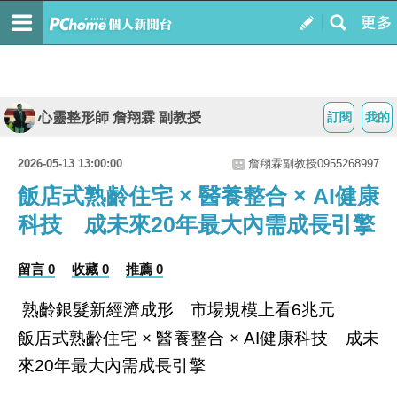
心靈整形師 詹翔霖 副教授
訂閱
我的
2026-05-13 13:00:00
詹翔霖副教授0955268997
飯店式熟齡住宅 × 醫養整合 × AI健康
科技 成未來20年最大內需成長引擎
留言 0
收藏 0
推薦 0
熟齡銀髮新經濟成形 市場規模上看
兆元
6
飯店式熟齡住宅
醫養整合
健康科技 成未
×
× AI
來
年最大內需成長引擎
20