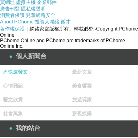
買網址
虛擬主機
企業郵件
•
可利用零碎時間
廣告刊登
隱私權聲明
能逐步放大
消費者保護
兒童網路安全
About PChome
投資人聯絡
徵才
•
可從
人開始
1
著作權保護
｜網路家庭版權所有、轉載必究
‧Copyright PChome
•
未來可系統化
Online
PChome Online and PChome are trademarks of PChome
•
不完全綁死工時
Online Inc.
個人新聞台
三、適合上班族的常見副業類型
快速發文
最新文章
技能型（最容易開始）
•
設計
心情雜記
美食饗宴
•
剪輯
藝文欣賞
旅遊玩家
•
寫作
•
翻譯
社會萬象
影視娛樂
•
行銷
我的站台
•
社群代操