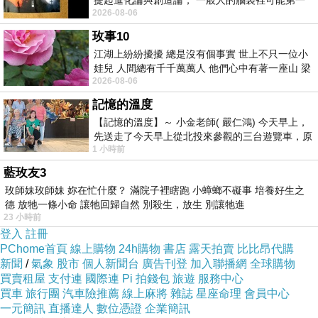
提起進化論與創造論， 一般人的腦袋裡可能第一
心態
2026-08-06
時間就有「 進化論很科
•
接受前期很慢
玫事10
•
不期待
～
個月暴富
1
3
江湖上紛紛擾擾 總是沒有個事實 世上不只一位小
•
願意長期累積
娃兒 人間總有千千萬萬人 他們心中有著一座山 梁
2026-08-06
山佛山泰華衡恆嵩 一山之高
•
能邊上班邊執行
記憶的溫度
【記憶的溫度】～ 小金老師( 嚴仁鴻) 今天早上，
二、選對副業方向
先送走了今天早上從北投來參觀的三台遊覽車，原
1 小時前
以為展場已經差不多要安靜下來，卻發
副業最好符合：
藍玫友3
低成本
玫師妹玫師妹 妳在忙什麼？ 滿院子裡瞎跑 小蟑螂不礙事 培養好生之
•
不需要大量資金
德 放牠一條小命 讓牠回歸自然 別殺生，放生 別讓牠進
23 小時前
•
不需要租店面
登入
註冊
•
不需要囤貨
PChome首頁
線上購物
24h購物
書店
露天拍賣
比比昂代購
新聞
/
氣象
股市
個人新聞台
廣告刊登
加入聯播網
全球購物
可晚上執行
買賣租屋
支付連
國際連
Pi 拍錢包
旅遊
服務中心
•
不依賴白天時間
買車
旅行團
汽車險推薦
線上麻將
雜誌
星座命理
會員中心
一元簡訊
直播達人
數位憑證
企業簡訊
•
可遠端進行