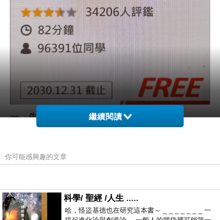
一、先確認你適不適合「副業創業」
繼續閱讀
你的現況
•
正職工作還算穩定
你可能感興趣的文章
•
有固定收入來源
•
沒有嚴重財務壓力
•
每週能固定挪出
～
小時
10
20
科學/ 聖經 /人生 .....
•
願意下班後繼續工作
哈，怪盜基德也在研究這本書～ _ _ _ _ _ _ _ 一