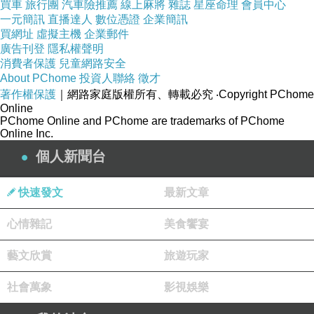
買車
旅行團
汽車險推薦
線上麻將
雜誌
星座命理
會員中心
一元簡訊
直播達人
數位憑證
企業簡訊
買網址
虛擬主機
企業郵件
廣告刊登
隱私權聲明
消費者保護
兒童網路安全
About PChome
投資人聯絡
徵才
著作權保護
｜網路家庭版權所有、轉載必究
‧Copyright PChome
Online
PChome Online and PChome are trademarks of PChome
Online Inc.
個人新聞台
快速發文
最新文章
心情雜記
美食饗宴
藝文欣賞
旅遊玩家
社會萬象
影視娛樂