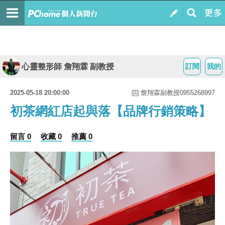
心靈整形師 詹翔霖 副教授
訂閱
我的
2025-05-18 20:00:00
詹翔霖副教授0955268997
初茶網紅店起與落【品牌行銷策略】
留言 0
收藏 0
推薦 0