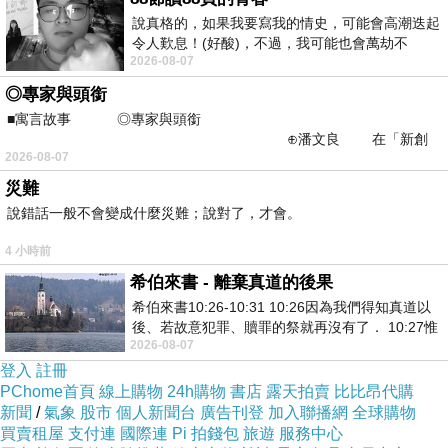
說真格的，如果我要寫我的情史，可能會高潮迭起
令人歎息！(好酸)，不過，我可能也會萬劫不
2026-08-07
復...，每天跪鍵盤還是被判了花心的罪
◎專家與頭銜
■寓言故事 ◎專家與頭銜
⊕潘文良 在「新創
2026-08-07
之谷」裡——
災難
說錯話一般不會變成什麼災難；說對了，才會。
4 小時前
希伯來書 - 離棄真道的後果
希伯來書10:26-10:31 10:26因為我們得知真道以
後、若故意犯罪、贖罪的祭就再沒有了． 10:27惟
2026-08-07
有戰懼等候審判和那燒滅眾敵人的烈火
登入
註冊
PChome首頁
線上購物
24h購物
書店
露天拍賣
比比昂代購
新聞
/
氣象
股市
個人新聞台
廣告刊登
加入聯播網
全球購物
買賣租屋
支付連
國際連
Pi 拍錢包
旅遊
服務中心