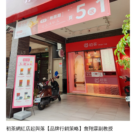
初茶網紅店起與落【品牌行銷策略】詹翔霖副教授