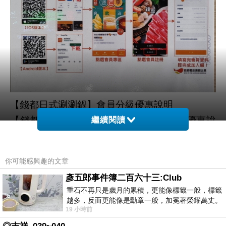
【錢都日式涮涮鍋】會員分級優惠說明
【錢都日式涮涮鍋】
全新會員分級優惠說
NEW!!
繼續閱讀
明
起適用
(2025/1/1
)
會員分級制度說明
✨
你可能感興趣的文章
★一般會員
彥五郎事件簿二百六十三:Club
升等：累積消費滿
元可升等
10,000
VIP
重石不再只是歲月的累積，更能像標籤一般，標籤
一般會員享好禮：生日券
當月
張
🎁
(
1
)
越多，反而更能像是勳章一般，加冕著榮耀萬丈。
19 小時前
習慣一如縱容，成了再難輕輕放下的罪證
-----