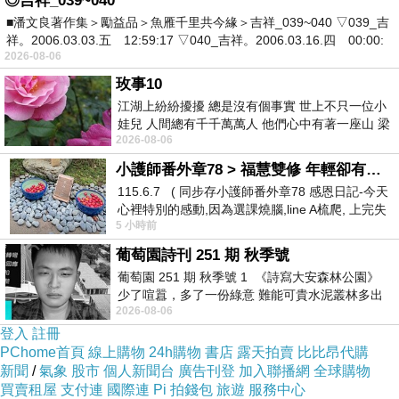
◎吉祥_039~040
★
會員
VIP
■潘文良著作集＞勵益品＞魚雁千里共今緣＞吉祥_039~040 ▽039_吉
贈紅利點數
點
50
祥。2006.03.03.五 12:59:17 ▽040_吉祥。2006.03.16.四 00:00:
升等：一年內累積消費滿
元可升等
2026-08-06
5,000
VVIP
玫事10
續等：一年內累積消費滿
元
未滿
元
4,500
-
5,000
江湖上紛紛擾擾 總是沒有個事實 世上不只一位小
降等：一年內累積消費未滿
元降為一般會
4,500
娃兒 人間總有千千萬萬人 他們心中有著一座山 梁
員
2026-08-06
山佛山泰華衡恆嵩 一山之高
會員禮包：
小護師番外章78 > 福慧雙修 年輕卻有個老靈魂 ㄑ金剛經〉podcast
🎁
VIP
115.6.7 ( 同步存小護師番外章78 感恩日記-今天
免費湯底券
每月
張
1
(
1
)
心裡特別的感動,因為選課燒腦,line A梳爬, 上完失
生日券
當月
張
2
(
1
)
5 小時前
智課的她,特來傾
-----
葡萄園詩刊 251 期 秋季號
★
會員
葡萄園 251 期 秋季號 1 《詩寫大安森林公園》
VVIP
少了喧囂，多了一份綠意 難能可貴水泥叢林多出
贈紅利點數
點
100
2026-08-06
一
升等：一年內累積消費滿
元可升等黑卡會
登入
註冊
60,000
PChome首頁
線上購物
24h購物
書店
露天拍賣
比比昂代購
員
新聞
/
氣象
股市
個人新聞台
廣告刊登
加入聯播網
全球購物
續等：一年內累積消費滿
元
買賣租屋
支付連
國際連
Pi 拍錢包
旅遊
服務中心
30,000