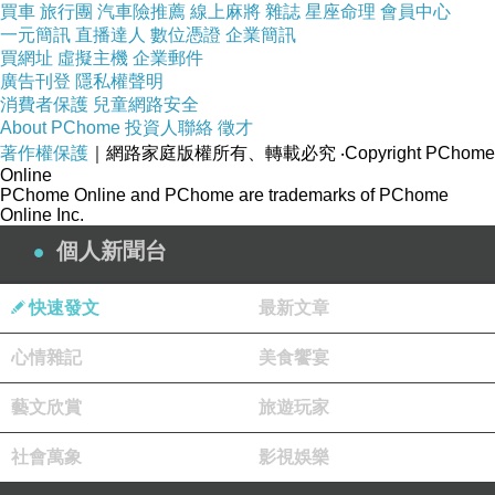
買車
旅行團
汽車險推薦
線上麻將
雜誌
星座命理
會員中心
降等：一年內累積消費未滿
元降為
30,000
VIP
一元簡訊
直播達人
數位憑證
企業簡訊
會員禮包：
🎁
VVIP
買網址
虛擬主機
企業郵件
廣告刊登
隱私權聲明
免費單品券
每季
張
1
(
1
)
消費者保護
兒童網路安全
免費湯底券
每月
張
2
(
1
)
About PChome
投資人聯絡
徵才
著作權保護
｜網路家庭版權所有、轉載必究
‧Copyright PChome
生日券
當月
張
3
(
1
)
Online
-----
PChome Online and PChome are trademarks of PChome
Online Inc.
★黑卡會員
個人新聞台
贈紅利點數
點
200
續等：一年內累積消費滿
元
60,000
快速發文
最新文章
降等：一年內累積消費未滿
元降為
60,000
VVIP
心情雜記
美食饗宴
錢都黑卡會員優惠：
🎁
快速通關券
每月
張
1
(
1
)
藝文欣賞
旅遊玩家
免費單品券
每季
張
2
(
1
)
社會萬象
影視娛樂
免費湯底券
每月
張
3
(
1
)