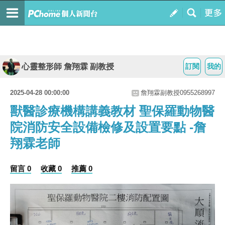
心靈整形師 詹翔霖 副教授
訂閱
我的
2025-04-28 00:00:00
詹翔霖副教授0955268997
獸醫診療機構講義教材 聖保羅動物醫
院消防安全設備檢修及設置要點 -詹
翔霖老師
留言 0
收藏 0
推薦 0