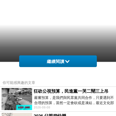
繼續閱讀
你可能感興趣的文章
狂砍公視預算，民進黨一哭二鬧三上吊
嚴審預算，是我們與民眾黨共同合作，只要遇到不
合理的預算，當然一定會砍或是凍結，最近文化部
2026-08-08
要編列公視和Taiwan plus預算，在110年