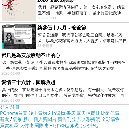
2026 父親節快樂
我們一起穿著情侶裝吧， 第一次泡冷水澡， 感覺
還不錯， 泡到一半就睡著了， 後來打雷把我吵
2026-08-08
醒， 手
柒參伍▎八月 - 爸爸節
幫公公過節，我們帶公婆去吃三合院，是港式粵
菜。以為父親節當天過後，人會少，結果是我們自
33 分鐘前
己想多了。人陸續地進，滿滿都是人，個人
都只是為安放騷動不止的心
你上窮碧落下黃泉 四生六道尋求投生 你放縱肉體幻想如花似玉的國色
天香 你尋求軟玉香紅的慰藉 你吸食毒品香煙大麻 在恍惚之間瞥
2026-08-08
愛情三十六計，圍魏救趙
真正的愛，在我走遍千山萬水之後，仍然想起。 有一個人，從未攻你
的心，卻早已圍住了自己的餘生。 於是我學會，先替你守住疲憊，再
2026-08-08
登入
註冊
PChome首頁
線上購物
24h購物
書店
露天拍賣
比比昂代購
新聞
/
氣象
股市
個人新聞台
廣告刊登
加入聯播網
全球購物
買賣租屋
支付連
國際連
Pi 拍錢包
旅遊
服務中心