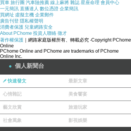
買車
旅行團
汽車險推薦
線上麻將
雜誌
星座命理
會員中心
一元簡訊
直播達人
數位憑證
企業簡訊
買網址
虛擬主機
企業郵件
廣告刊登
隱私權聲明
消費者保護
兒童網路安全
About PChome
投資人聯絡
徵才
著作權保護
｜網路家庭版權所有、轉載必究
‧Copyright PChome
Online
PChome Online and PChome are trademarks of PChome
Online Inc.
個人新聞台
快速發文
最新文章
心情雜記
美食饗宴
藝文欣賞
旅遊玩家
社會萬象
影視娛樂