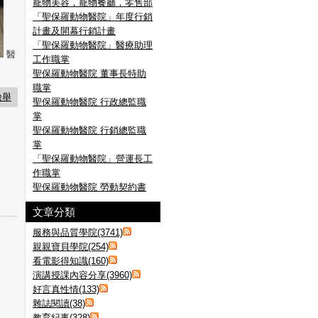
寵物美容，寵物餐廳，零售部
「聖保羅動物醫院」年度行銷
計畫及開幕行銷計畫
「聖保羅動物醫院」醫療助理
醫
工作職掌
聖保羅動物醫院 董事長特助
職掌
檢舉
聖保羅動物醫院 行政總監職
掌
聖保羅動物醫院 行銷總監職
掌
「聖保羅動物醫院」營運長工
作職掌
聖保羅動物醫院 勞動契約書
文章分類
服務與品質學院(3741)
親親寶貝學院(254)
看電影得知識(160)
演講授課內容分享(3960)
好言真性情(133)
雜誌閱讀(38)
教育紀事(328)