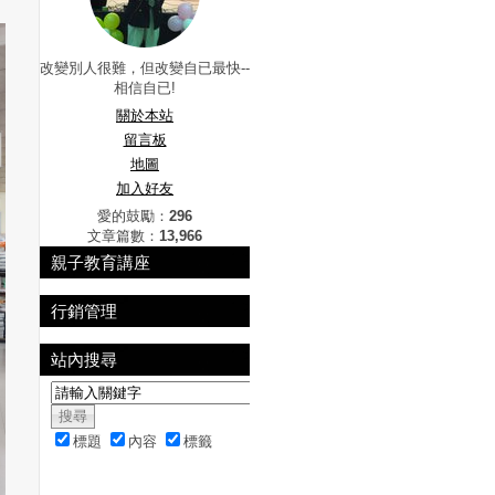
改變別人很難，但改變自已最快--
相信自已!
關於本站
留言板
地圖
加入好友
愛的鼓勵：
296
文章篇數：
13,966
親子教育講座
行銷管理
站內搜尋
標題
內容
標籤