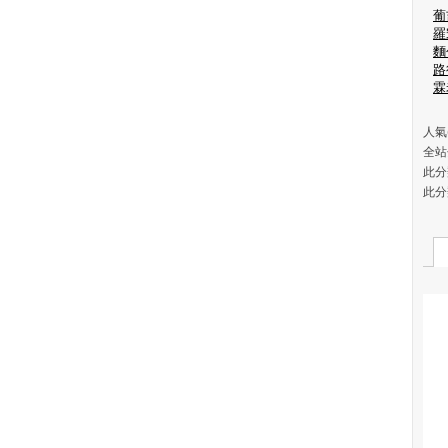
葡
羅
麵
路
霖
人氣(
全站
此分
此分