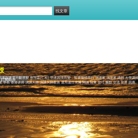
授
則更需不斷求變 詹翔霖(仁松) 明者因境而變，智者隨情而行 演講家 演說家 講師 大學講師 
訂閱站台
業 學術 香港讲师 演講大師 演講大師親善 運用週日充滿 閱讀 冠軍 技巧 幽默 交流 世界 因應