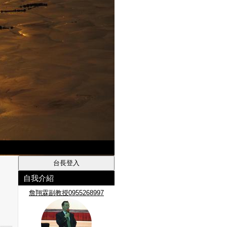
自我介紹
詹翔霖副教授0955268997