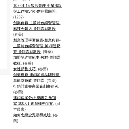
107.01.15-飯店管理-中餐擺設
與工作檯定位-詹翔霖顧問
,
(1232)
創業典範-主題特色經營管理-
麻辣火鍋店-詹翔霖副教授
,
(春藥)
創業管理學習個案-創業典範-
主題特色經營管理-勝-樺達奶
茶-詹翔霖副教授
, (春藥)
加盟契約書範本-教材-詹翔霖
教授
, (春藥)
女性銷售技巧
, (春藥)
創業典範-連鎖加盟品牌經營-
黑龍堂茶飲-詹翔霖
, (春藥)
行銷計畫書商業企劃書範例
,
(春藥)
連鎖個案分析-85度C-詹翔
霖-100.01-青創補充個案
, (日
本藤素)
如何念經念咒易得效驗
, (春
藥)