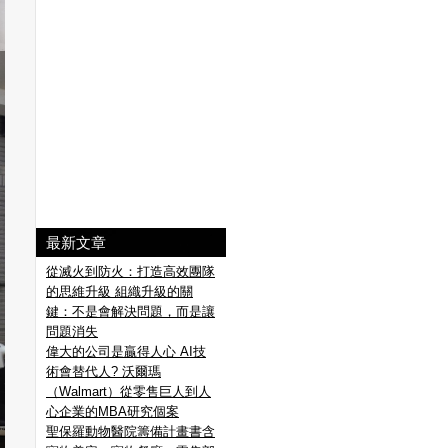
最新文章
從滅火到防火：打造高效團隊
的思維升級 組織升級的關
鍵：不是會解決問題，而是讓
問題消失
偉大的公司是贏得人心 AI技
術會替代人? 沃爾瑪
（Walmart）從零售巨人到人
心企業的MBA研究個案
聖保羅動物醫院籌備計畫書含