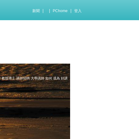
|
|
|
新聞
PChome
登入
教授博士 講師招聘 大學講師 如何 成為 好講