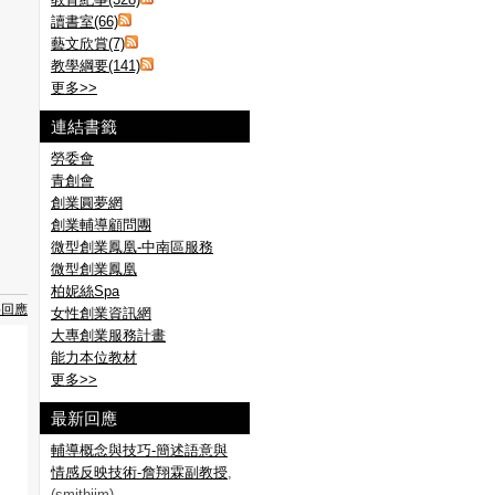
讀書室(66)
藝文欣賞(7)
教學綱要(141)
更多
>>
連結書籤
勞委會
青創會
創業圓夢網
創業輔導顧問團
微型創業鳳凰-中南區服務
微型創業鳳凰
柏妮絲Spa
要回應
女性創業資訊網
大專創業服務計畫
能力本位教材
更多
>>
最新回應
輔導概念與技巧-簡述語意與
情感反映技術-詹翔霖副教授
,
(smithjim)