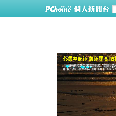
心靈整形師 詹翔霖 副教
天下沒有白吃的苦 要進步就必須求變，要完美
296
15
愛的鼓勵
師 兼任講師 專案講師 講師培訓 倫理學 企