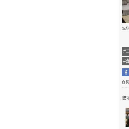
院品
#
#
台
您