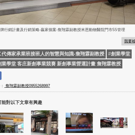
牌行銷計畫及行銷策略-贏家個案-詹翔霖副教授米恩動物醫院門市5S管理
我要
二代傳家承業班接班人的智慧與知識-詹翔霖副教授
#
創業學堂
創業學堂 客庄新創事業競賽 新創事業營運計畫 詹翔霖教授
長：
詹翔霖副教授0955268997
可能對以下文章有興趣