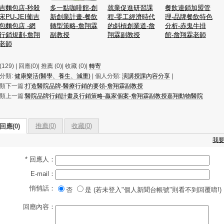
吉麵包店-秒殺
多一點咖啡館-創
就業促進研習課
餐飲連鎖加盟管
宋PU-JEI葡吉
新創業計畫-餐飲
程-零工經濟時代
理-品牌餐飲特色
包麵包店 -網
轉型策略-詹翔霖
的斜槓創業道-詹
分析-赤鬼牛排
行銷規劃-詹翔
副教授
翔霖副教授
館-詹翔霖老師
老師
129) | 回應(0)| 推薦 (
0
)| 收藏 (
0
)|
轉寄
分類:
健康樂活(醫學、養生、減重)
| 個人分類:
演講授課內容分享
|
類下一篇:
打造醫院品牌-醫療行銷的要領-詹翔霖副教授
類上一篇:
醫院品牌行銷計畫及行銷策略-贏家個案-詹翔霖副教授嘉翔動物醫院
推薦(
0
)
收藏(
0
)
回應(0)
我
* 回應人：
E-mail：
悄悄話：
否
是 (若未登入"個人新聞台帳號"則看不到回覆唷!)
回應內容：