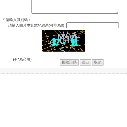
* 請輸入識別碼：
請輸入圖片中算式的結果(可能為0)
(有*為必填)