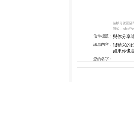
請以分號區隔每個
例如：john@pch
信件標題：
與你分享
訊息內容：
很精采的
如果你也
您的名字：