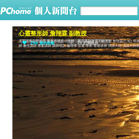
心靈整形師 詹翔霖 副教授
天下沒有白吃的苦 要進步就必須求變，要完美則更需不斷求變 詹翔霖(仁松) 明者因
296
15
愛的鼓勵
訂閱站台
師 兼任講師 專案講師 講師培訓 倫理學 企業 學術 香港讲师 演講大師 演講大師親