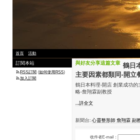
首頁
活動
訂閱本站
與好友分享這篇文章
鶴日
RSS訂閱
(
如何使用RSS
)
主要因素都類同-開立
加入訂閱
鶴日本料理-開店 創業成功的
略-詹翔霖副教授
...詳全文
新聞台:
心靈整形師 詹翔霖 副
收件者E-mail：