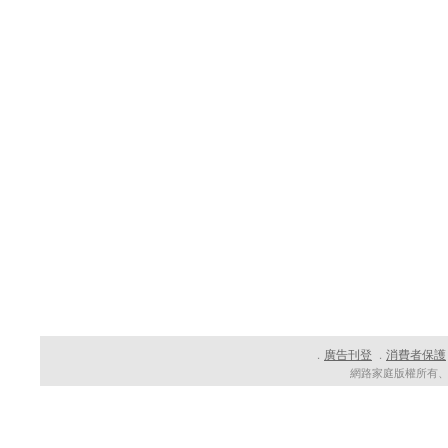
廣告刊登
消費者保護
．
．
網路家庭版權所有、轉載必究