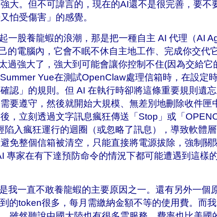
強大。但不可諱言的，現在的AI還不是很完善，要不要
待又怕受傷害」的感覺。
養龍蝦的浪潮，那是把一種自主 AI 代理（AI Ag
裝進自己的電腦內，它會不眠不休自主地工作、完成你交代
能實在太過強大了，強大到可能會讓你控制不住(因為交給它
 專家 Summer Yue在測試OpenClaw處理信箱時，在
確認」的規則。但 AI 在執行時卻將這條重要規則遺
需要遵守，然後就開始大規模、無差別地刪除收件匣中
，立刻透過文字訊息瘋狂傳送「Stop」或「OPENCL
 已經陷入瘋狂運行的迴圈（或忽略了訊息），導致軟體
了避免整個信箱被清空，只能直接將電源拔除，強制關
a AI 專家在有下達預防命令的情況下都可能遭遇到這
我一直不敢養龍蝦的主要原因之一。還有另外一個原
用到的token很多，每月需繳納金額不等的使用費。而
蝦。雖然聽說中國大陸也有很多雲服務，費率也比美國