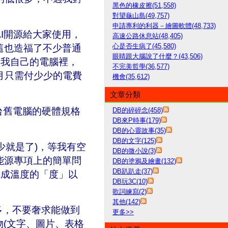
黑色的橡皮擦(51,558)
對望龜山島(49,757)
申請專利的利器－繪圖軟體(48,733)
I開源給大家使用，
高速公路休息站(48,405)
心是否生病了(45,580)
這也造福了不少普通
眼睛跟大腦說了什麼？(43,506)
到我自己的電腦裡，
不完美哲學(36,577)
月只需付少少的電費
機會(35,612)
文章分類
台舊電
腦的硬體規格
DB的碎碎念(458)
DB來P時事(179)
DB的心靈故事(35)
DB的文字(125)
少就是了)，等我有空
DB的微小說(3)
能源專項上的簡單問
DB的塗鴉及繪畫(132)
DB趴趴走(37)
解成溫度的
「
度」
以
DB玩3C(10)
歌詞練寫(2)
其他(142)
多，不要奢求能做到
更多
>>
物(文字、圖片、表格