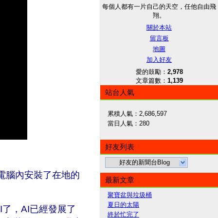
每個人都有一片自己的天空，任他自由飛
翔。
關於本站
留言板
地圖
加入好友
愛的鼓勵：
2,978
文章篇數：
1,139
站台人氣
累積人氣：
2,686,597
當日人氣：
280
好友列表
好友的新聞台Blog
電腦內安裝了在地的
最新文章
聚寶盆與垃圾桶
夏日的太陽
了，AI已經發展了
終於忙完了