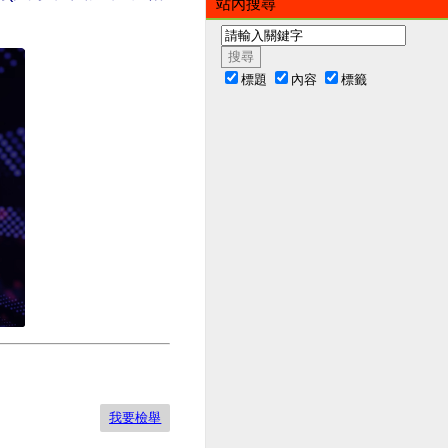
站內搜尋
。
標題
內容
標籤
我要檢舉