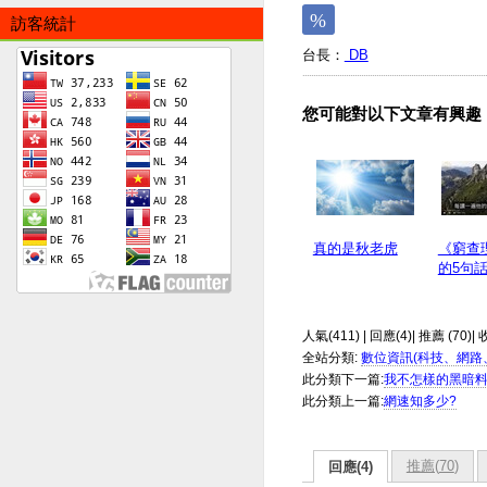
訪客統計
台長：
DB
您可能對以下文章有興趣
真的是秋老虎
《窮查
的5句
人氣(411) | 回應(4)| 推薦 (
70
)| 
全站分類:
數位資訊(科技、網路
此分類下一篇:
我不怎樣的黑暗
此分類上一篇:
網速知多少?
推薦(
70
)
回應(4)