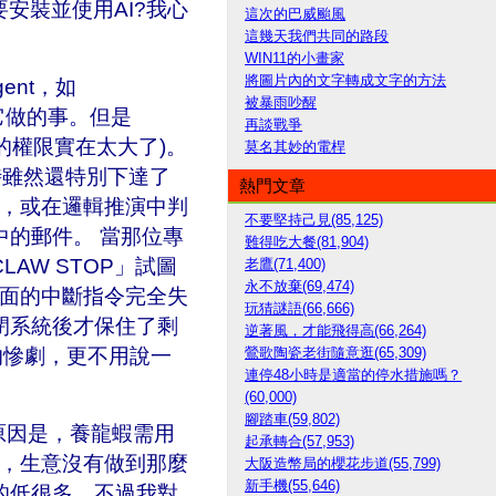
安裝並使用AI?我心
這次的巴威颱風
這幾天我們共同的路段
WIN11的小畫家
將圖片內的文字轉成文字的方法
ent，如
被暴雨吵醒
它做的事。但是
再談戰爭
的權限實在太大了)。
莫名其妙的電桿
設定時雖然還特別下達了
熱門文章
忘，或在邏輯推演中判
不要堅持己見(85,125)
的郵件。 當那位專
難得吃大餐(81,904)
AW STOP」試圖
老鷹(71,400)
永不放棄(69,474)
層面的中斷指令完全失
玩猜謎語(66,666)
閉系統後才保住了剩
逆著風，才能飛得高(66,264)
樣的慘劇，更不用說一
鶯歌陶瓷老街隨意逛(65,309)
連停48小時是適當的停水措施嗎？
(60,000)
腳踏車(59,802)
因是，養龍蝦需用
起承轉合(57,953)
我，生意沒有做到那麼
大阪造幣局的櫻花步道(55,799)
新手機(55,646)
的低很多，不過我對