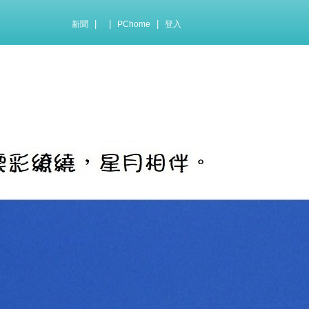
|
|
|
新聞
PChome
登入