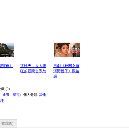
理寶典》
這幾天，令人捉
日劇《校閱女孩
話
狂的新聞台系統
河野悅子》觀後
感
收藏 (
0
)
、通訊、家電)
| 個人分類:
其他
|
料理
收藏(
0
)