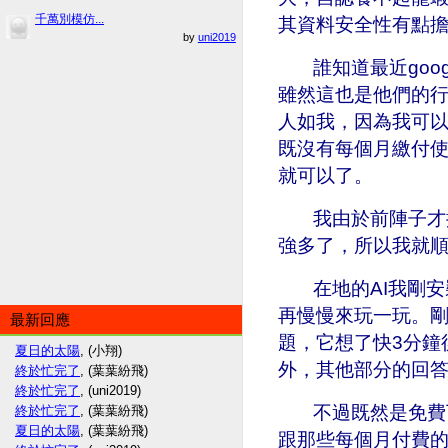
千萬別模仿...
其資料安全性有點
by
uni2019
誰知道最近goog
雖然這也是他們的行
人如我，因為我可以
既沒有每個月繳付
就可以了。
我由於前陣子才換
強多了，所以我就順
在地的AI我剛安裝
再慢慢來玩一玩。剛
最新回應
題，它想了快3分鐘
夏日的太陽
, (小翔)
外，其他部分的回
終於忙完了
, (葉葉紛飛)
終於忙完了
, (uni2019)
不過既然是免費下
終於忙完了
, (葉葉紛飛)
夏日的太陽
, (葉葉紛飛)
跟那些每個月付費的