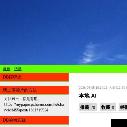
首頁
活動
DB碎碎念
2026-06-05 10:14:19| 人氣411| 回
我上傳圖片的方法
本地 AI
方法雖土，卻是有用。
https://mypaper.pchome.com.tw/cha
推薦
收藏
轉
70
0
nglc3455/post/1381715524
DB的備忘錄