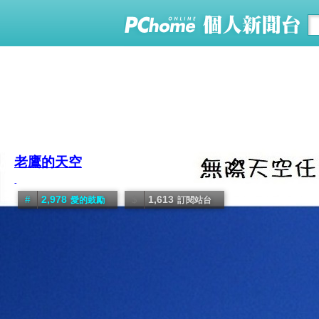
老鷹的天空
-
2,978
1,613
愛的鼓勵
訂閱站台