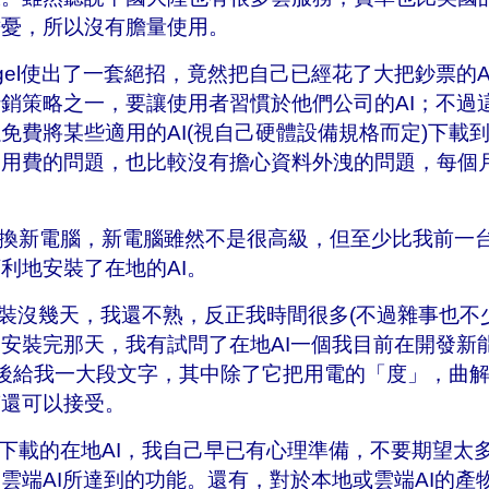
擔憂，所以沒有膽量使用。
el使出了一套絕招，竟然把自己已經花了大把鈔票的A
銷策略之一，要讓使用者習慣於他們公司的AI；不過
免費將某些適用的AI(視自己硬體設備規格而定)下載
使用費的問題，也比較沒有擔心資料外洩的問題，每個
新電腦，新電腦雖然不是很高級，但至少比我前一
利地安裝了在地的AI。
沒幾天，我還不熟，反正我時間很多(不過雜事也不
安裝完那天，我有試問了在地AI一個我目前在開發新
後給我一大段文字，其中除了它把用電的
「
度」，曲
答還可以接受。
載的在地AI，我自己早已有心理準備，不要期望太
雲端AI所達到的功能。還有，對於
本地或雲端AI
的產