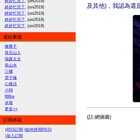
終於忙完了
, (uni2019)
及其他)，我認為還
終於忙完了
, (uni2019)
終於忙完了
, (uni2019)
終於忙完了
, (uni2019)
終於忙完了
, (uni2019)
連結書籤
微塵子
其石山人
強森太太
吳山水
三樓
雲子修
心微涼
小翔
f88tw
冰瑤
更多
>>
(註:網摘圖)
訂閱本站
RSS訂閱
(
如何使用RSS
)
加入訂閱