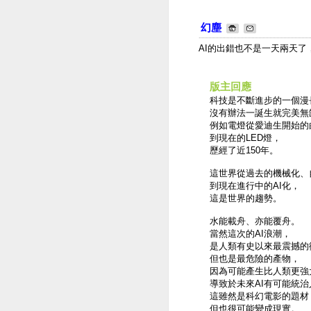
幻塵
AI的出錯也不是一天兩天
版主回應
科技是不斷進步的一個漫
沒有辦法一誕生就完美無
例如電燈從愛迪生開始的
到現在的LED燈，
歷經了近150年。
這世界從過去的機械化、
到現在進行中的AI化，
這是世界的趨勢。
水能載舟、亦能覆舟。
當然這次的AI浪潮，
是人類有史以來最震撼的
但也是最危險的產物，
因為可能產生比人類更強
導致於未來AI有可能統治
這雖然是科幻電影的題材
但也很可能變成現實。