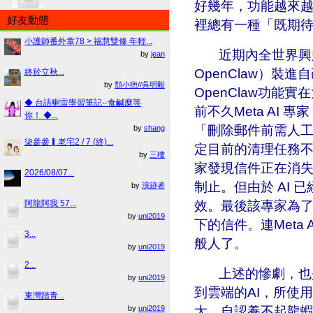
好幾年，功能越來越
好友動態
裡總有一種「既期
小護師番外章78 > 福慧雙修 年輕...
近期內全世界興起一股
by
jean
OpenClaw）
終於立秋...
by
頹小疤//吳明毅
OpenClaw功
◆ 台語喇雷學習筆記--食鹹糜等
前不久
Meta AI
你！ ◆...
「刪除郵件前需人工
by
shang
柒參參▎老宅2 / 7 (終)...
定目前的清理任務不
by
三樓
家發現信件正在消失後
2026/08/07...
制止。但由於 AI
by
浪跡者
效。最後該專家為
阿龍阿我 57...
by
uni2019
下的信件。連
Met
3...
般人了。
by
uni2019
2...
上述的慘劇，也是
by
uni2019
到雲端的AI，所使
東灣踏青...
大，自認養不起龍
by
uni2019