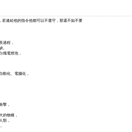
了，若連給他的指令他都可以不遵守，那還不如不要
長過程，
缺。
白熾電燈泡，
自動化、電腦化，
衝擊，
大的物種，
人類，
，