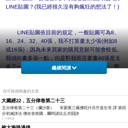
LINE貼圖？(我已經很久沒有夠瘋狂的想法了！)
LINE貼圖依目前的規定，一般貼圖可為8、
16、24、32、40張，我不打算畫太少張(例如8
或16張)，因為未來買家的購買意願可能會較低。
我傾向畫多張一點，但是對我而言要畫40張是太
多了一點，我實在沒有把握。我退而求其次，暫
繼續閱讀
時以32張為目標吧；將來若真的難產，至少也要
有24張。
你可能感興趣的文章
大藏經22，五分律卷第二十三
五分律卷第二十三（彌沙塞） 宋罽賓三藏佛陀什共竺道生等 譯 第四
我此次畫LINE貼圖去投稿的計畫初擬如下：
分初滅諍法 佛在舍衛國，爾時諸比丘共鬪諍
一、性質：適合基督徒使用的貼圖。
1 小時前
二、主角：採用鴿子，名字暫定為小聖鴿。
被大海路過後