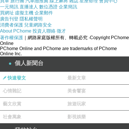
買車
旅行團
汽車險推薦
線上麻將
雜誌
星座命理
會員中心
一元簡訊
直播達人
數位憑證
企業簡訊
間，然後就正式上架。
買網址
虛擬主機
企業郵件
廣告刊登
隱私權聲明
消費者保護
兒童網路安全
About PChome
投資人聯絡
徵才
我的時程訂得還寬鬆，不想給自己太大的壓
著作權保護
｜網路家庭版權所有、轉載必究
‧Copyright PChome
力，否則就失去了樂趣。目前的進度尚符合預
Online
PChome Online and PChome are trademarks of PChome
期，如期完成目標的機率很大。
Online Inc.
個人新聞台
-------------------------------------------------
PS：本來想先PO一張小聖鴿的圖讓大家先看看，但是我
快速發文
最新文章
擔心會影響到將來的審核，所以就暫時不PO，改用以前的
心情雜記
美食饗宴
圖代打一下。
藝文欣賞
旅遊玩家
社會萬象
影視娛樂