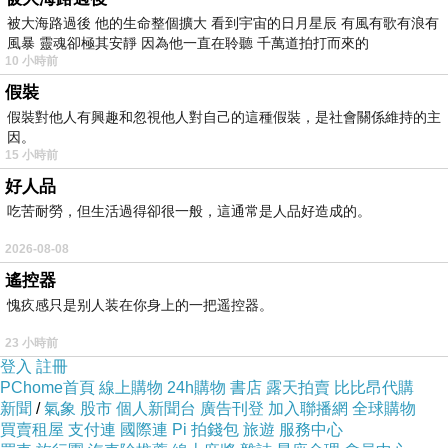
被大海路過後 他的生命整個擴大 看到宇宙的日月星辰 有風有歌有浪有
三、繪圖軟體：採用CLIP STUDIO PAINT。這
風暴 靈魂卻極其安靜 因為他一直在聆聽 千萬道拍打而來的
套軟體我已經買了快一年了，我還不會使用。平
10 小時前
常畫插畫的圖我習慣用手繪，改用電腦軟體還真
假裝
的很不習慣，不懂的地方很多，只能一面畫一面
假裝對他人有興趣和忽視他人對自己的這種假裝，是社會關係維持的主
因。
摸索找答案了。
15 小時前
四、語言：貼圖上的文字希望有英文版和中文版
好人品
2種。
吃苦耐勞，但生活過得卻很一般，這通常是人品好造成的。
五、預計3個月內上架出售：
2026-08-08
第20日前：完成貼圖的圖案繪製工作初稿。
遙控器
第30日前：完成貼圖的文字繪製工作初稿。
愧疚感只是别人装在你身上的一把遥控器。
第45日前：完成貼圖初稿的修改工作。
23 小時前
第50日前：完成貼圖的投稿。
登入
註冊
第75日前：如果審核有意見時，依審核意見
PChome首頁
線上購物
24h購物
書店
露天拍賣
比比昂代購
新聞
/
氣象
股市
個人新聞台
廣告刊登
加入聯播網
全球購物
完成貼圖的修改，並重新送審。
買賣租屋
支付連
國際連
Pi 拍錢包
旅遊
服務中心
第90日前：預留有第二次修改及審核的時