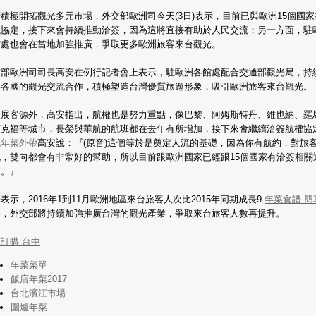
積極開拓觀光多元市場，外交部歐洲司今天(3日)表示，目前已與歐洲15個國家
航協定，接下來會持續推動洽簽，因為這將直接有助於人民交流；另一方面，駐
館處也會在當地加強推廣，爭取更多歐洲旅客來台觀光。
交部歐洲司司長高安在例行記者會上表示，駐歐洲各館處配合交通部觀光局，持
與各國的觀光交流合作，積極塑造台灣優質旅遊形象，吸引歐洲旅客來台觀光。
拓展客源外，高安指出，航權也是努力重點，像巴黎、阿姆斯特丹、維也納、羅
蘭克福等城市，長榮與華航的航班都在去年有所增加，接下來會繼續洽簽航權協
北年菜外帶
高安說：『(原音)這個等於是奠定人流的基礎，因為你有航約，對旅
流，雙向都會有非常好的幫助，所以目前跟歐洲國家已經跟15個國家有洽簽相關
定。』
表示，2016年1到11月歐洲地區來台旅客人次比2015年同期成長9.
年菜食譜 簡
1%，外交部將持續加強推廣台灣的觀光產業，爭取來台旅客人數再提升。
訂購 台中
年菜菜單
飯店年菜2017
台北濱江市場
圍爐年菜