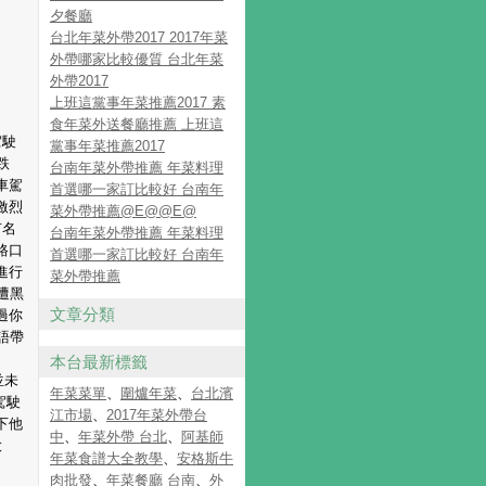
夕餐廳
台北年菜外帶2017 2017年菜
外帶哪家比較優質 台北年菜
外帶2017
上班這黨事年菜推薦2017 素
食年菜外送餐廳推薦 上班這
駕駛
黨事年菜推薦2017
跌
台南年菜外帶推薦 年菜料理
車駕
首選哪一家訂比較好 台南年
激烈
菜外帶推薦@E@@E@
有名
台南年菜外帶推薦 年菜料理
路口
首選哪一家訂比較好 台南年
進行
菜外帶推薦
遭黑
文章分類
過你
語帶
本台最新標籤
並未
年菜菜單
、
圍爐年菜
、
台北濱
駕駛
江市場
、
2017年菜外帶台
下他
中
、
年菜外帶 台北
、
阿基師
大
年菜食譜大全教學
、
安格斯牛
肉批發
、
年菜餐廳 台南
、
外