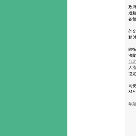
政府
通
各
外
動
除
法
台
人
協
高安
3
年菜