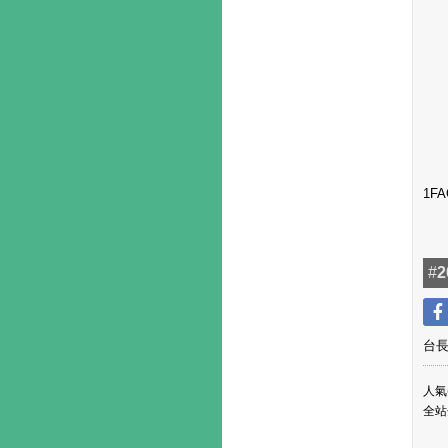
1FA
#
台
人氣(
全站