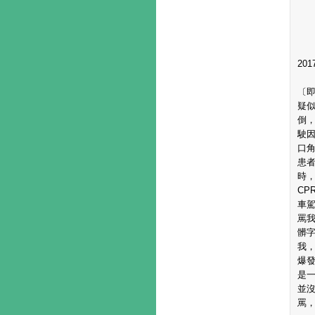
201
〔
疑
倒
駛
口
患
時
C
車
罵
髒字
我
爆發
是
並
罵