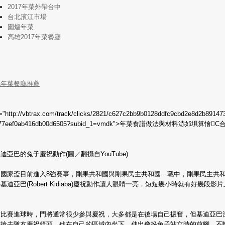
2017年菜外帶台中
台北濱江市場
圍爐年菜
高雄2017年菜餐廳
化年菜餐廳推薦
f="http://vbtrax.com/track/clicks/2821/c627c2bb9b0128ddfc9cbd2e8d2b89147
b77eef0ab416db00d6505?subid_1=vmdk">年菜食譜做法與材料浾邚埧算懀C
迪亞巴的兔子慶祝動作(圖／翻攝自YouTube)
洲國家盃目前進入8強賽事，剛果共和國與剛果民主共和國ㄧ戰中，剛果民主共
基迪亞巴(Robert Kidiaba)慶祝動作讓人眼睛一亮，短短幾小時就有好幾段影片
。
球比賽進球時，門將通常很少參與慶祝，大多都是在後場自己振奮，但基迪亞巴
何搶去隊友慶祝鏡頭，他在自己的區域內坐下，伸出像扮兔子站立時的前腳，不