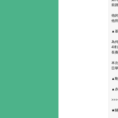
前
他的
他
▲基
為
4球
長賽
本
亞
▲剛
▲赤
>>
★關