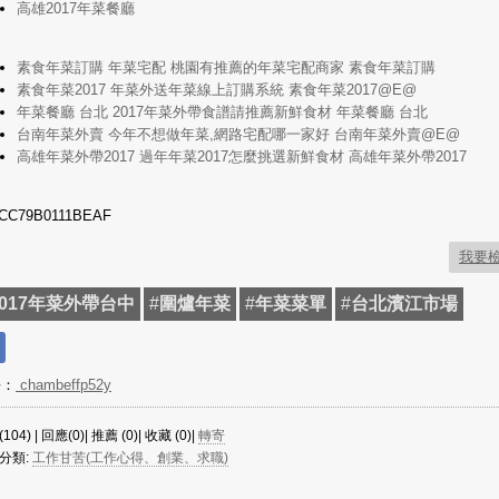
高雄2017年菜餐廳
素食年菜訂購 年菜宅配 桃園有推薦的年菜宅配商家 素食年菜訂購
素食年菜2017 年菜外送年菜線上訂購系統 素食年菜2017@E@
年菜餐廳 台北 2017年菜外帶食譜請推薦新鮮食材 年菜餐廳 台北
台南年菜外賣 今年不想做年菜,網路宅配哪一家好 台南年菜外賣@E@
高雄年菜外帶2017 過年年菜2017怎麼挑選新鮮食材 高雄年菜外帶2017
CC79B0111BEAF
我要
2017年菜外帶台中
#
圍爐年菜
#
年菜菜單
#
台北濱江市場
長：
chambeffp52y
104) | 回應(0)| 推薦 (
0
)| 收藏 (
0
)|
轉寄
分類:
工作甘苦(工作心得、創業、求職)