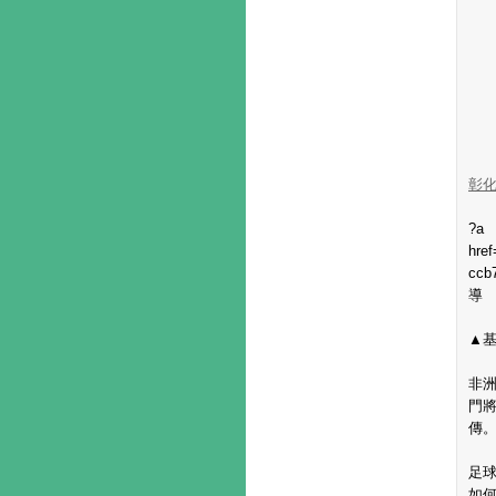
彰
?a
hre
cc
導
▲基
非
門將
傳
足
如