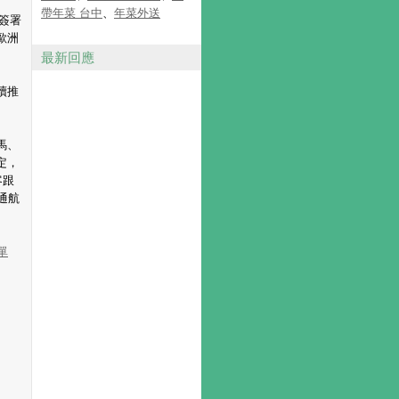
帶年菜 台中
、
年菜外送
簽署
歐洲
最新回應
續推
馬、
定，
客跟
通航
單