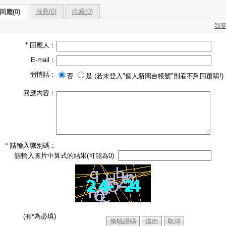
推薦(
0
)
收藏(
0
)
回應(0)
我
* 回應人：
E-mail：
悄悄話：
否
是 (若未登入"個人新聞台帳號"則看不到回覆唷!)
回應內容：
* 請輸入識別碼：
請輸入圖片中算式的結果(可能為0)
(有*為必填)