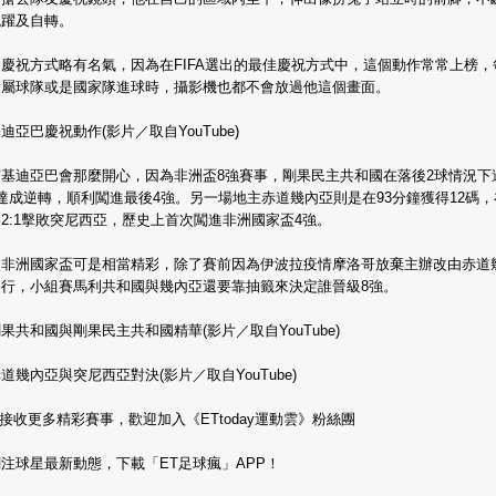
跳躍及自轉。
慶祝方式略有名氣，因為在FIFA選出的最佳慶祝方式中，這個動作常常上榜，
所屬球隊或是國家隊進球時，攝影機也都不會放過他這個畫面。
迪亞巴慶祝動作(影片／取自YouTube)
何基迪亞巴會那麼開心，因為非洲盃8強賽事，剛果民主共和國在落後2球情況下
達成逆轉，順利闖進最後4強。另一場地主赤道幾內亞則是在93分鐘獲得12碼，
2:1擊敗突尼西亞，歷史上首次闖進非洲國家盃4強。
次非洲國家盃可是相當精彩，除了賽前因為伊波拉疫情摩洛哥放棄主辦改由赤道
舉行，小組賽馬利共和國與幾內亞還要靠抽籤來決定誰晉級8強。
果共和國與剛果民主共和國精華(影片／取自YouTube)
道幾內亞與突尼西亞對決(影片／取自YouTube)
>接收更多精彩賽事，歡迎加入《ETtoday運動雲》粉絲團
注球星最新動態，下載「ET足球瘋」APP！