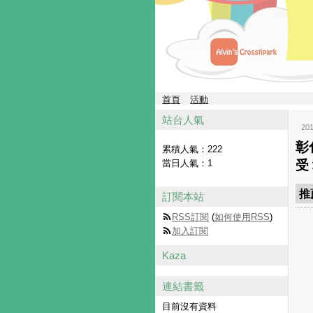
首頁
活動
站台人氣
20
彰
累積人氣：
222
當日人氣：
1
受
推
訂閱本站
RSS訂閱
(
如何使用RSS
)
加入訂閱
Kaza
連結書籤
目前沒有資料