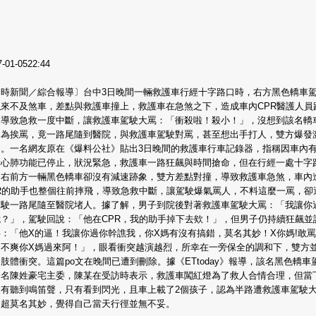
7-01-0522:44
即時新聞／綜合報導〕台中3日晚間一輛救護車行經十字路口時，右方黑色轎車
似來不及煞車，差點與救護車撞上，救護車在急煞之下，造成車內CPR醫護人員
，導致急救一度中斷，讓救護車駕駛大罵：「衝殺啦！殺小！」，沒想到該名轎
因為挨罵，竟一路尾隨到醫院，與救護車駕駛對罵，甚至想出手打人，雙方爆發
角。一名網友原在《爆料公社》貼出3日晚間的救護車行車記錄器，指稱因車內
者心肺功能已停止，狀況緊急，救護車一路狂飆與時間搶命，但在行經一處十字
，右前方一輛黑色轎車卻沒有減速跡象，雙方差點對撞，導致救護車急煞，車內
PR的助手也整個往前摔飛，導致急救中斷，讓駕駛爆氣罵人，不料這麼一罵，卻
駕駛一路尾隨至醫院堵人。據了解，男子到院後對著救護車駕駛大罵：「我讓你
我？」，駕駛回說：「他在CPR，我的助手掉下去欸！」，但男子仍持續狂飆並
：「他X的逼！我讓你過你幹譙我，你X媽有沒有搞錯，莫名其妙！X你媽!敢罵
，不爽你X媽過來阿！」，眼看衝突越演越烈，所幸在一旁保全的調和下，雙方
肢體衝突。這篇po文在晚間已遭到刪除。據《ETtoday》報導，該名黑色轎車
一名陳姓豪宅主委，陳某在受訪時表示，救護車闖紅燈為了救人合情合理，但當
沒有聽到鳴笛聲，只有看到閃光，且車上載了2個孩子，認為半路遭救護車駕駛
，超莫名其妙，覺得自己當天行徑並無不妥。