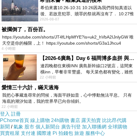
希伯來書 - 離棄真道的後果
希伯來書10:26-10:31 10:26因為我們得知真道以
後、若故意犯罪、贖罪的祭就再沒有了． 10:27惟
打發等待的時間，喝一碗冰涼的仙草蜜，降一降暑
2026-08-07
有戰懼等候審判和那燒滅眾敵人的烈火
氣
被擱倒了，百份百。
https://youtube.com/shorts/JT4fLHpMfYE?is=uk2_hVbA2IJnlyGW 唯
天空是你的極限，上！ https://youtube.com/shorts/G3a1Jhcu4
4 小時前
【2026-6廣島】Day 6 福岡博多血拼 與機場接送少年司機深夜對談
連四晚都住東橫INN 廣島新幹線口2號店，這間東
橫inn，早餐非常豐盛。 每天菜色都有變化，雖然
22 小時前
看到工作人員拿出料理包加熱，但
愛情三十六計，瞞天過海
我把心事藏進尋常的問候，海面平靜如昔，心中悸動無法平息。 只有
海底的潮汐知道，我的世界早已向你傾斜。
22 小時前
登入
註冊
PChome首頁
線上購物
24h購物
書店
露天拍賣
比比昂代購
新聞
/
氣象
股市
個人新聞台
廣告刊登
加入聯播網
全球購物
買賣租屋
支付連
國際連
Pi 拍錢包
旅遊
服務中心