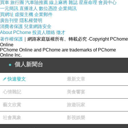
買車
旅行團
汽車險推薦
線上麻將
雜誌
星座命理
會員中心
平常血壓都只有一百二十幾，今天溫度高，
38
度，
一元簡訊
直播達人
數位憑證
企業簡訊
買網址
心跳也快，血壓衝高，而且今天每一位量血壓的民
虛擬主機
企業郵件
廣告刊登
隱私權聲明
眾，血壓都明顯比平常要高，實在是因為氣溫太高
消費者保護
兒童網路安全
了
About PChome
投資人聯絡
徵才
著作權保護
｜網路家庭版權所有、轉載必究
‧Copyright PChome
Online
PChome Online and PChome are trademarks of PChome
Online Inc.
個人新聞台
快速發文
最新文章
心情雜記
美食饗宴
藝文欣賞
旅遊玩家
社會萬象
影視娛樂