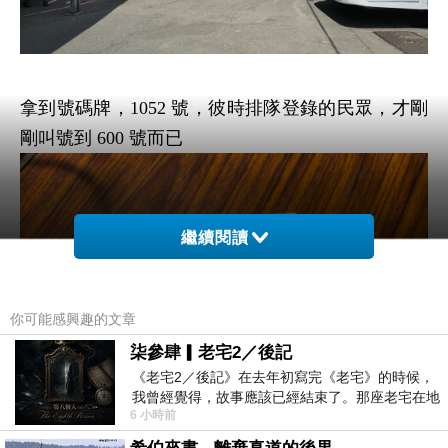
拿到號碼牌，
1052
號，彼時排隊登錄的民眾，才剛
剛叫號到
600
號而已
繼續閱讀
你可能感興趣的文章
柒參肆▎老宅2／後記
《老宅2／後記》在去年初寫完《老宅》的時候，
我曾經覺得，故事應該已經結束了。那座老宅在地
6 小時前
震中倒塌，七個人終於離開那片黑暗，