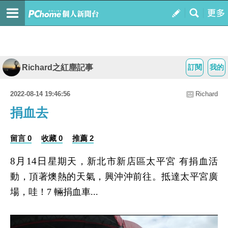
Richard之紅塵記事
訂閱
我的
2022-08-14 19:46:56
Richard
捐血去
留言 0
收藏 0
推薦 2
8
月
14
日
星期天，新北市新店區太平宮 有捐血活
動，頂著燠熱的天氣，興沖沖前往。抵達太平宮廣
場，哇！
7
輛捐血車...