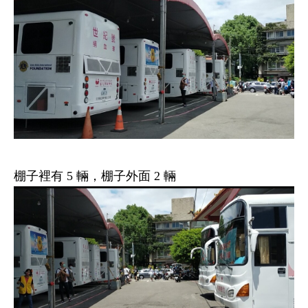
棚子裡有
5
輛，棚子外面
2
輛