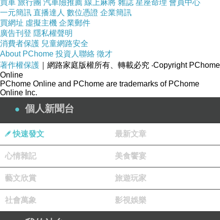
買車
旅行團
汽車險推薦
線上麻將
雜誌
星座命理
會員中心
一元簡訊
直播達人
數位憑證
企業簡訊
買網址
洛卡海岬
虛擬主機
/
磁磚壁畫
企業郵件
廣告刊登
隱私權聲明
消費者保護
兒童網路安全
About PChome
投資人聯絡
徵才
著作權保護
｜網路家庭版權所有、轉載必究
‧Copyright PChome
Online
PChome Online and PChome are trademarks of PChome
Online Inc.
個人新聞台
快速發文
最新文章
心情雜記
美食饗宴
藝文欣賞
旅遊玩家
洛卡海岬
/
大西洋
社會萬象
影視娛樂