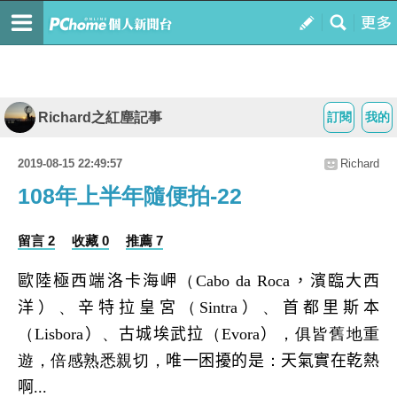
Richard之紅塵記事
訂閱
我的
2019-08-15 22:49:57
Richard
108年上半年隨便拍-22
留言 2
收藏 0
推薦 7
歐陸極西端洛卡海岬
（
Cabo
da Roca
，濱臨大西
洋）
、
辛特拉皇宮
（
Sintra
）
、
首都里斯本
（
Lisbo
ra
）
、
古城埃武拉
（
Evo
ra
）
，俱皆舊地重
遊，倍感熟悉親切
，
唯一困擾的是
：
天氣實在乾熱
啊
...