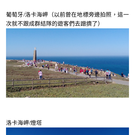
葡萄牙
/
洛卡海岬（以前曾在地標旁邊拍照，這一
次就不跟成群結隊的遊客們去蹭擠了）
洛卡海岬
/
燈塔