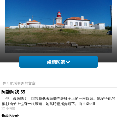
繼續閱讀
洛卡海岬
/
燈塔
你可能感興趣的文章
阿龍阿我 55
「他…會來嗎？」緋忘我低著頭擺弄著袖子上的一根線頭。她記得他的
襯衫袖子上也有一根線頭，她當時也擺弄過它。而且&helli
12 小時前
雋刻沈默