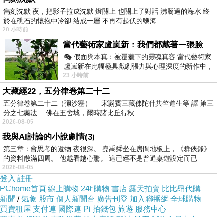
雋刻沈默 夜，把影子拉成沈默 燈關上 也關上了對話 沸騰過的海水 終
於在礁石的懷抱中冷卻 结成一層 不再有起伏的鹽海
20 小時前
當代藝術家盧嵐新：我們都戴著一張臉，可真正的自己，總藏在那些被塗抹、被覆蓋的痕跡裡
🎭 假面與本真：被覆蓋下的靈魂真容 當代藝術家
盧嵐新在此幅極具戲劇張力與心理深度的新作中，
23 小時前
運用質感豐富的紙材肌理、墨痕與大膽的
葡萄牙
/
洛卡海岬
大藏經22，五分律卷第二十二
五分律卷第二十二（彌沙塞） 宋罽賓三藏佛陀什共竺道生等 譯 第三
分之七藥法 佛在王舍城，爾時諸比丘得秋
2026-08-05
我與AI討論的小說劇情(3)
第三章：會思考的遺物 夜很深。 堯禹舜坐在房間地板上，《群俠錄》
的資料散滿四周。 他越看越心驚。 這已經不是普通桌遊設定而已
2026-08-05
登入
註冊
PChome首頁
線上購物
24h購物
書店
露天拍賣
比比昂代購
新聞
/
氣象
股市
個人新聞台
廣告刊登
加入聯播網
全球購物
買賣租屋
支付連
國際連
Pi 拍錢包
旅遊
服務中心