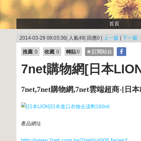
首頁
2014-03-29 08:03:36| 人氣49| 回應0 |
上一篇
|
下一篇
推薦
0
收藏
0
轉貼
0
訂閱站台
7net購物網[日本LI
7net,7net購物網,7net雲端超商-[
產品網址
http://www.7net.com.tw/7net/rui005.faces?