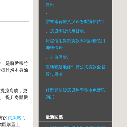
諮詢
、
雲林崙背房貸沒錢怎麼辦信貸年
、
房貸增貸信用貸款
、
房屋信用貸款貸款率利缺錢急用
哪裡借錢
、
台東借款
、
維，是將孟宗竹
農地變建地條件算公式貸款全省
發揮竹炭本身除
皆可處理
、
什麼是信貸房貸利率多少免費諮
、提拉肩膀，更
詢試
暖、提升身體機
最新回應
質的
旗魚鬆
而
業區購置土