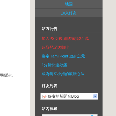
地圖
加入好友
站方公告
加入PS女孩 組隊瘋搶2百萬
超取登記送咖啡
綁定Hami Point 1點抵1元
1分鐘快速揪痛！
成為獨立小姐的滾錢心法
物網發熱衣,
好友列表
好友的新聞台Blog
站內搜尋