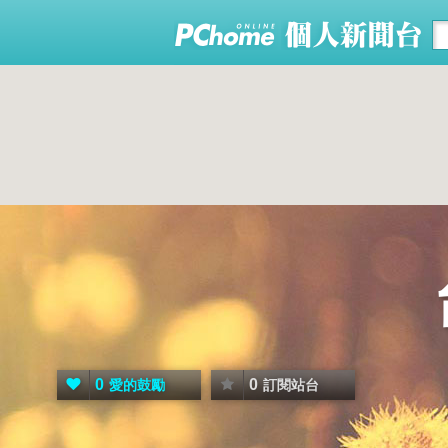
0
0
愛的鼓勵
訂閱站台