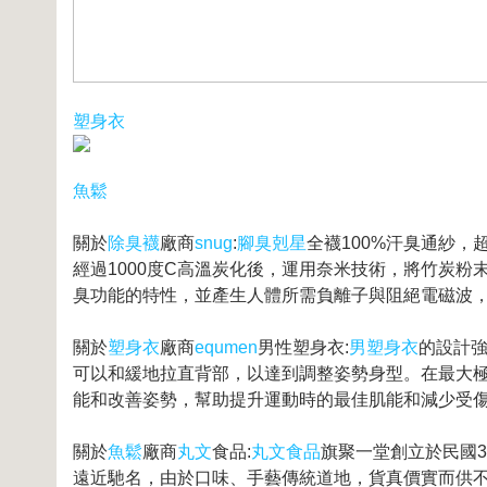
塑身衣
魚鬆
關於
除臭襪
廠商
snug
:
腳臭剋星
全襪100%汗臭通紗
經過1000度C高溫炭化後，運用奈米技術，將竹炭
臭功能的特性，並產生人體所需負離子與阻絕電磁波
關於
塑身衣
廠商
equmen
男性塑身衣:
男塑身衣
的設計
可以和緩地拉直背部，以達到調整姿勢身型。在最大
能和改善姿勢，幫助提升運動時的最佳肌能和減少受
關於
魚鬆
廠商
丸文
食品:
丸文食品
旗聚一堂創立於民國
遠近馳名，由於口味、手藝傳統道地，貨真價實而供不