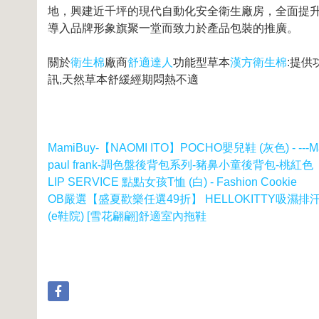
地，興建近千坪的現代自動化安全衛生廠房，全面提升
導入品牌形象旗聚一堂而致力於產品包裝的推廣。
關於
衛生棉
廠商
舒適達人
功能型草本
漢方衛生棉
:提
訊,天然草本舒緩經期悶熱不適
MamiBuy-【NAOMI ITO】POCHO嬰兒鞋 (灰色) - -
paul frank-調色盤後背包系列-豬鼻小童後背包-桃紅色
LIP SERVICE 點點女孩T恤 (白) - Fashion Cookie
OB嚴選【盛夏歡樂任選49折】 HELLOKITTY吸濕
(e鞋院) [雪花翩翩]舒適室內拖鞋