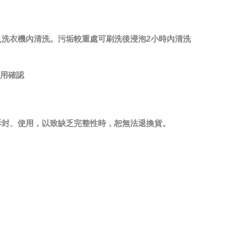
洗衣機內清洗。污垢較重處可刷洗後浸泡2小時內清洗
試用確認
拆封、使用，以致缺乏完整性時，恕無法退換貨。