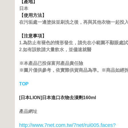
【產地】
日本
【使用方法】
在污垢處一邊塗抹並刷洗之後，再與其他衣物一起投入
【注意事項】
1.為防止有褪色的情形發生，請先在小範圍不顯眼處
2.如有誤飲請大量飲水，並儘速就醫
※本產品已投保富邦產品責任險
※圖片僅供參考，依實際供貨商品為準。※商品如經
TOP
[日本LION]日本進口衣物去漬劑160ml
產品網址
http://www.7net.com.tw/7net/rui005.faces?