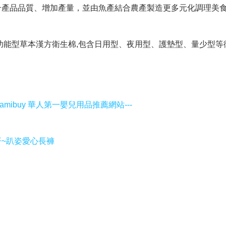
產品品質、增加產量，並由魚產結合農產製造更多元化調理美食。
供功能型草本漢方衛生棉,包含日用型、夜用型、護墊型、量少型等
--Mamibuy 華人第一嬰兒用品推薦網站---
排汗~趴姿愛心長褲