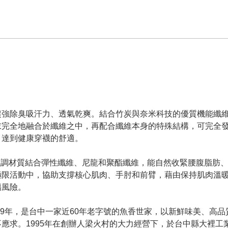
，超強除臭吸汗力、透氣乾爽。結合竹炭與奈米科技的優質機能纖
粉末完全地融合於纖維之中，再配合纖維本身的特殊結構，可完全
，達到健康穿襪的舒適。
強調材質結合彈性纖維、尼龍和聚酯纖維，能自然收緊腰腹脂肪
極限活動中，協助支撐核心肌肉、手肘和前臂，藉由保持肌肉溫
傷風險。
39年，是台中一家近60年老字號的魚香世家，以新鮮味美、高品
應求。1995年在創辦人梁火村的大力經營下，於台中縣大裡工