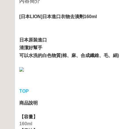
內容簡介
[日本LION]日本進口衣物去漬劑160ml
日本原裝進口
清潔好幫手
可以水洗的白色物質(棉、麻、合成纖維、毛、絹)
TOP
商品說明
【容量】
160ml