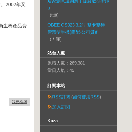
居家創意運動風手提袋造型掛鐘
2002年又
u
, (ttttt)
OBEE OS323 3.2吋 雙卡雙待
衛生棉產品資
智慧型手機(簡配-公司貨)f
, (＊曄)
站台人氣
累積人氣：
269,381
當日人氣：
49
訂閱本站
RSS訂閱
(
如何使用RSS
)
我要檢舉
加入訂閱
Kaza