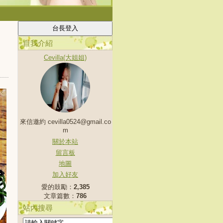
自我介紹
Cevilla(大姐姐)
來信邀約 cevilla0524@gmail.co
m
關於本站
留言板
地圖
加入好友
愛的鼓勵：
2,385
文章篇數：
786
站內搜尋