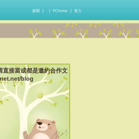
|
|
|
新聞
PChome
登入
標註，請直接當成都是邀約合作文
net.net/blog