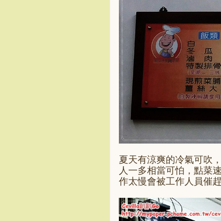
夏天有涼爽的冷氣可吹
人一多相當可怕，點菜
作太慢會被工作人員催