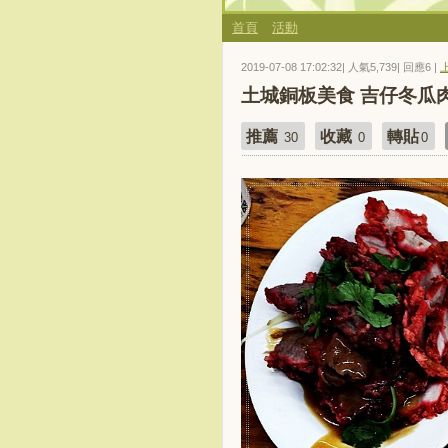
首頁
活動
2019-07-08 17:02:32| 人氣5,739| 回應6 |
土城銅板美食 吉仔冬瓜
推薦
收藏
轉貼
30
0
0