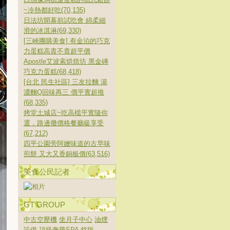
~冷熱都好吃(70,135)
日法坊開幕前試吃會 綿柔細
滑的冰淇淋(69,330)
[三峽團購美食] 有金泊的巧克
力蛋糕高貴不貴超平價
Apostle艾波索烘焙坊 黑金磚
巧克力蛋糕(68,418)
[台北 民生社區] 三友拉麵 湯
濃麵Q回味再三 價平實超推
(68,335)
烤堂土城店~吃高檔平實隨你
選，路邊攤價格餐廳級享受
(67,212)
四平公園旁阿嬤味道的古早味
煎餅 又大又香銅板價(63,516)
美食公民記者
GT GROUP
中古空壓機
坐月子中心
油煙
設備
頂級奢華SPA
銘版