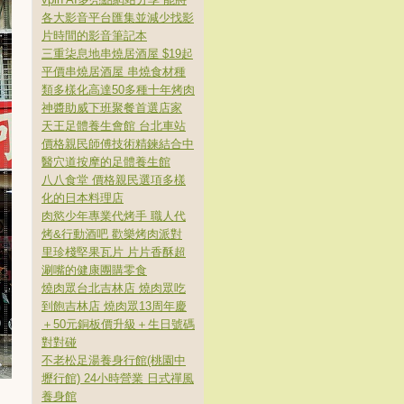
各大影音平台匯集並減少找影
片時間的影音筆記本
三重柒息地串燒居酒屋 $19起
平價串燒居酒屋 串燒食材種
類多樣化高達50多種十年烤肉
神醬助威下班聚餐首選店家
天王足體養生會館 台北車站
價格親民師傅技術精鍊結合中
醫穴道按摩的足體養生館
八八食堂 價格親民選項多樣
化的日本料理店
肉慾少年專業代烤手 職人代
烤&行動酒吧 歡樂烤肉派對
里珍棧堅果瓦片 片片香酥超
涮嘴的健康團購零食
燒肉眾台北吉林店 燒肉眾吃
到飽吉林店 燒肉眾13周年慶
＋50元銅板價升級＋生日號碼
對對碰
不老松足湯養身行館(桃園中
壢行館) 24小時營業 日式禪風
養身館