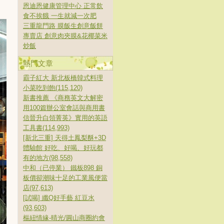
恩迪恩健康管理中心 正常飲
食不挨餓 一生就減一次肥
三重龍門路 膜飯生創意飯餅
專賣店 創意肉夾膜&花椰菜米
炒飯
熱門文章
霸子紅大 新北板橋韓式料理
小菜吃到飽(115,120)
新書推薦 《商務英文大解密
用100篇辦公室會話與商用書
信晉升白領菁英》實用的英語
工具書(114,993)
[新北三重] 天得土鳳梨酥+3D
體驗館 好吃、好喝、好玩都
有的地方(98,558)
中和（已停業） 鐵板898 銅
板價卻潮味十足的工業風便當
店(97,613)
[試喝] 纖Q好手藝 紅豆水
(93,603)
樞紐情緣-晴光/圓山商圈約會