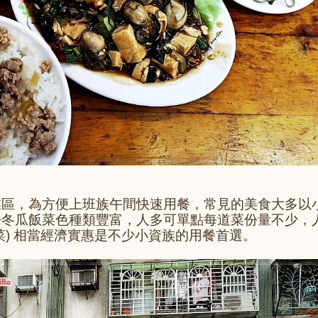
業區，為方便上班族午間快速用餐，常見的美食大多以
仔冬瓜飯菜色種類豐富，人多可單點每道菜份量不少，
菜) 相當經濟實惠是不少小資族的用餐首選。