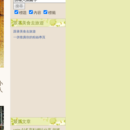
標題
內容
標籤
跟著美食去旅遊
跟著美食去旅遊
一併推廣你的粉絲專頁
小
人
最新文章
vpin AI多亮點網站分享 能將