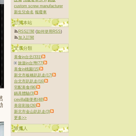
custom screw manufacturer
新生兒命名
報廢車
訂閱本站
RSS訂閱
(
如何使用RSS
)
加入訂閱
文章分類
美食in台北(331)
旅遊in台灣(77)
美食in桃園(15)
新北市板橋趴趴走(17)
台北市趴趴走(16)
宅配美食(96)
鍋具體驗(3)
然
cevilla隨便煮(48)
動
美容彩妝(26)
新北市金山趴趴走(3)
更多
>>
旅魔人