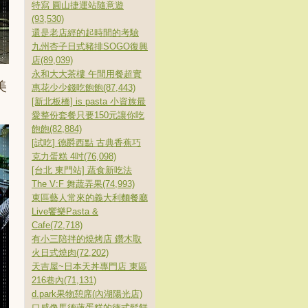
特寫 圓山捷運站隨意遊
(93,530)
還是老店經的起時間的考驗
九州杏子日式豬排SOGO復興
店(89,039)
永和大大茶樓 午間用餐超實
美
惠花少少錢吃飽飽(87,443)
[新北板橋] is pasta 小資族最
愛整份套餐只要150元讓你吃
飽飽(82,884)
[試吃] 德爵西點 古典香蕉巧
克力蛋糕 4吋(76,098)
[台北 東門站] 蔬食新吃法
The V:F 舞蔬弄果(74,993)
東區藝人常來的義大利麵餐廳
Live饗樂Pasta &
Cafe(72,718)
有小三陪拌的燒烤店 鑽木取
火日式燒肉(72,202)
天吉屋~日本天丼專門店 東區
216巷內(71,131)
d.park果物憩席(內湖陽光店)
口感像馬德蓮蛋糕的德式鬆餅