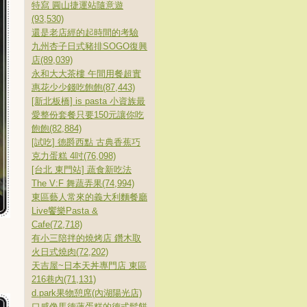
特寫 圓山捷運站隨意遊
(93,530)
還是老店經的起時間的考驗
九州杏子日式豬排SOGO復興
店(89,039)
永和大大茶樓 午間用餐超實
惠花少少錢吃飽飽(87,443)
[新北板橋] is pasta 小資族最
愛整份套餐只要150元讓你吃
飽飽(82,884)
[試吃] 德爵西點 古典香蕉巧
克力蛋糕 4吋(76,098)
[台北 東門站] 蔬食新吃法
The V:F 舞蔬弄果(74,994)
東區藝人常來的義大利麵餐廳
Live饗樂Pasta &
Cafe(72,718)
有小三陪拌的燒烤店 鑽木取
火日式燒肉(72,202)
天吉屋~日本天丼專門店 東區
216巷內(71,131)
d.park果物憩席(內湖陽光店)
口感像馬德蓮蛋糕的德式鬆餅