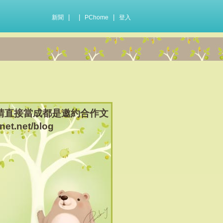
|
|
|
新聞
PChome
登入
標註，請直接當成都是邀約合作文
net.net/blog