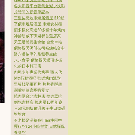
各大影音平台匯集並減少找影
片時間的影音筆記本
三重柒息地串燒居酒屋 $19起
平價串燒居酒屋 串燒食材種
類多樣化高達50多種十年烤肉
神醬助威下班聚餐首選店家
天王足體養生會館 台北車站
價格親民師傅技術精鍊結合中
醫穴道按摩的足體養生館
八八食堂 價格親民選項多樣
化的日本料理店
肉慾少年專業代烤手 職人代
烤&行動酒吧 歡樂烤肉派對
里珍棧堅果瓦片 片片香酥超
涮嘴的健康團購零食
燒肉眾台北吉林店 燒肉眾吃
到飽吉林店 燒肉眾13周年慶
＋50元銅板價升級＋生日號碼
對對碰
不老松足湯養身行館(桃園中
壢行館) 24小時營業 日式禪風
養身館