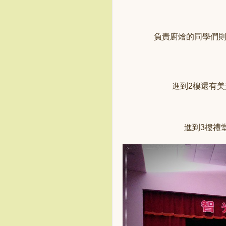
負責廚燴的同學們
進到2樓還有
進到3樓禮