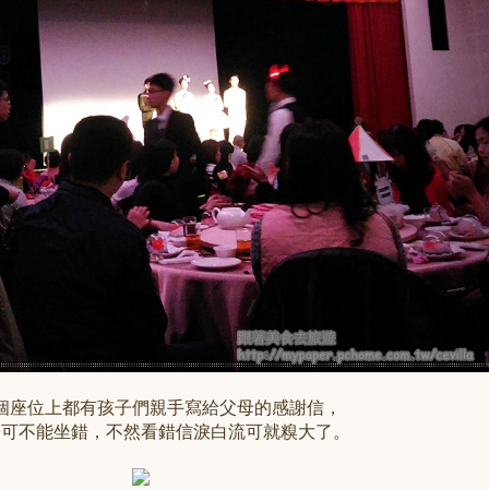
個座位上都有孩子們親手寫給父母的感謝信，
子可不能坐錯，不然看錯信淚白流可就糗大了。