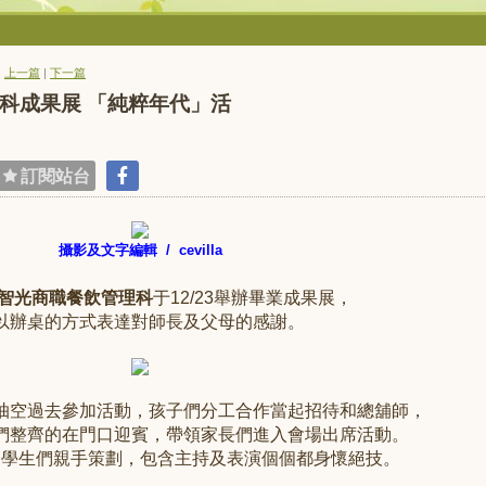
|
上一篇
|
下一篇
餐飲科成果展 「純粹年代」活
訂閱站台
攝影及文字編輯 / cevilla
智光商職餐飲管理科
于12/23舉辦畢業成果展，
以辦桌的方式表達對師長及父母的感謝。
抽空過去參加活動，孩子們分工合作當起招待和總舖師，
們整齊的在門口迎賓，帶領家長們進入會場出席活動。
由學生們親手策劃，包含主持及表演個個都身懷絕技。