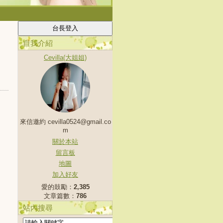
自我介紹
Cevilla(大姐姐)
來信邀約 cevilla0524@gmail.co
m
關於本站
留言板
地圖
加入好友
愛的鼓勵：
2,385
文章篇數：
786
站內搜尋