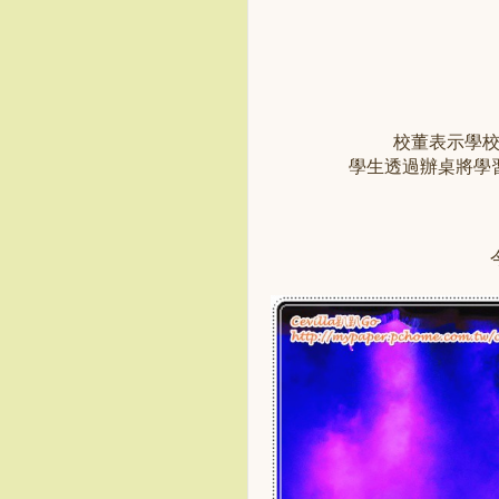
校董表示學
學生透過辦桌將學