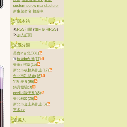
custom screw manufacturer
新生兒命名
報廢車
訂閱本站
RSS訂閱
(
如何使用RSS
)
加入訂閱
文章分類
美食in台北(331)
旅遊in台灣(77)
美食in桃園(15)
新北市板橋趴趴走(17)
台北市趴趴走(16)
宅配美食(96)
鍋具體驗(3)
cevilla隨便煮(48)
美容彩妝(26)
新北市金山趴趴走(3)
更多
>>
旅魔人