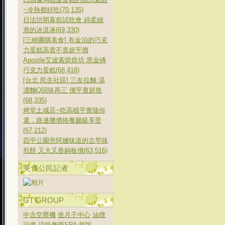
~冷熱都好吃(70,135)
日法坊開幕前試吃會 綿柔細
滑的冰淇淋(69,330)
[三峽團購美食] 有金泊的巧克
力蛋糕高貴不貴超平價
Apostle艾波索烘焙坊 黑金磚
巧克力蛋糕(68,418)
[台北 民生社區] 三友拉麵 湯
濃麵Q回味再三 價平實超推
(68,335)
烤堂土城店~吃高檔平實隨你
選，路邊攤價格餐廳級享受
(67,212)
四平公園旁阿嬤味道的古早味
煎餅 又大又香銅板價(63,516)
美食公民記者
GT GROUP
中古空壓機
坐月子中心
油煙
設備
頂級奢華SPA
銘版