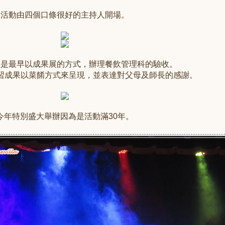
活動由四個口條很好的主持人開場。
校是最早以
成果展的方式，辦理
餐飲管理科的驗收。
習成果以菜餚
方式
來呈現，並表達對父母及師長的感謝。
今年特別
盛大舉辦因為是
活動滿30年。