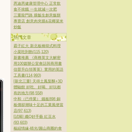
恩迪恩健康管理中心 正常飲
食不挨餓 一生就減一次肥
三重龍門路 膜飯生創意飯餅
專賣店 創意肉夾膜&花椰菜米
炒飯
熱門文章
霸子紅大 新北板橋韓式料理
小菜吃到飽(115,120)
新書推薦 《商務英文大解密
用100篇辦公室會話與商用書
信晉升白領菁英》實用的英語
工具書(114,993)
[新北三重] 天得土鳳梨酥+3D
體驗館 好吃、好喝、好玩都
有的地方(98,558)
中和（已停業） 鐵板898 銅
板價卻潮味十足的工業風便當
店(97,613)
[試喝] 纖Q好手藝 紅豆水
(93,603)
樞紐情緣-晴光/圓山商圈約會