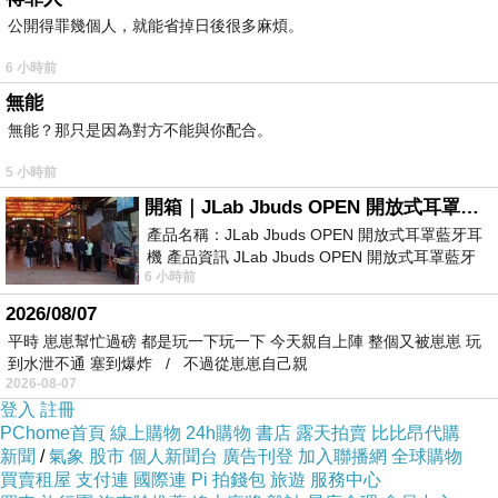
公開得罪幾個人，就能省掉日後很多麻煩。
假日營業時間有提早，平時11點才開喔！
6 小時前
無能
無能？那只是因為對方不能與你配合。
5 小時前
玻璃廚窗可以看到餐點模型，份量都不小，實物和模型差
開箱｜JLab Jbuds OPEN 開放式耳罩藍牙耳機 - 設計美學，輕巧、透氣、環境音全物理達成！
產品名稱：JLab Jbuds OPEN 開放式耳罩藍牙耳
不多。
機 產品資訊 JLab Jbuds OPEN 開放式耳罩藍牙
6 小時前
耳機評語：非常有特色，值得喜愛美型工
2026/08/07
平時 崽崽幫忙過磅 都是玩一下玩一下 今天親自上陣 整個又被崽崽 玩
到水泄不通 塞到爆炸 / 不過從崽崽自己親
進門後會先看到櫃檯，選好餐點要先到櫃抬點餐。
2026-08-07
登入
註冊
PChome首頁
線上購物
24h購物
書店
露天拍賣
比比昂代購
新聞
/
氣象
股市
個人新聞台
廣告刊登
加入聯播網
全球購物
買賣租屋
支付連
國際連
Pi 拍錢包
旅遊
服務中心