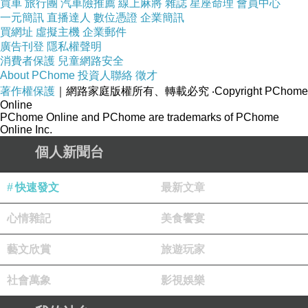
買車
旅行團
汽車險推薦
線上麻將
雜誌
星座命理
會員中心
一元簡訊
直播達人
數位憑證
企業簡訊
買網址
虛擬主機
企業郵件
廣告刊登
隱私權聲明
消費者保護
兒童網路安全
About PChome
投資人聯絡
徵才
著作權保護
｜網路家庭版權所有、轉載必究
‧Copyright PChome
Online
PChome Online and PChome are trademarks of PChome
Online Inc.
個人新聞台
快速發文
最新文章
價位都很平實約二百上下，點餐還附透一杯飲料（紅茶或
心情雜記
美食饗宴
冬瓜茶）。
藝文欣賞
旅遊玩家
社會萬象
影視娛樂
櫃檯對面牆上的可愛展示區。