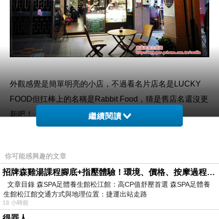
外觀感覺是簡單明亮的小店，不過看名片店名是LUCKY
FOOD但扛棒上的名稱是Rabbit Food，猜是舊店名還沒更
新吧！
繼續閱讀
你可能感興趣的文章
招牌森雞湯課程腳底+指壓體驗！環境、價格、按摩過程全紀錄，森SPA足體養生館松江館最新價格表
店內所提供餐點以義大利麵、三明治、薄餅、燉飯、早午
文章目錄 森SPA足體養生館松江館：高CP值舒壓首選 森SPA足體養
餐、下午茶、咖啡...........等。
生館松江館交通方式與地理位置：捷運出站走路
18 小時前
得罪人