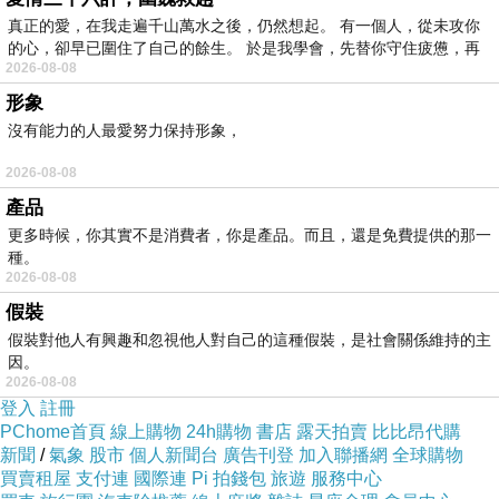
真正的愛，在我走遍千山萬水之後，仍然想起。 有一個人，從未攻你
的心，卻早已圍住了自己的餘生。 於是我學會，先替你守住疲憊，再
2026-08-08
形象
沒有能力的人最愛努力保持形象，
2026-08-08
產品
更多時候，你其實不是消費者，你是產品。而且，還是免費提供的那一
種。
2026-08-08
斗大的“無料”中文免費的意思，馮點餐單號上的
假裝
數字尾數是“0”可免費點一碗拉麵。
假裝對他人有興趣和忽視他人對自己的這種假裝，是社會關係維持的主
因。
2026-08-08
登入
註冊
PChome首頁
線上購物
24h購物
書店
露天拍賣
比比昂代購
新聞
/
氣象
股市
個人新聞台
廣告刊登
加入聯播網
全球購物
餐點價格只有二種，$180 和 $280 差別就是肉片
買賣租屋
支付連
國際連
Pi 拍錢包
旅遊
服務中心
的數量，一樣享有加麵、加飯不加價的優惠。