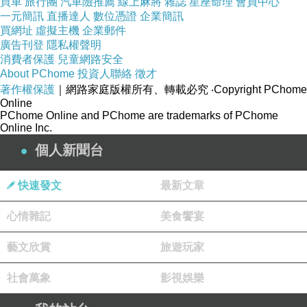
買車
旅行團
汽車險推薦
線上麻將
雜誌
星座命理
會員中心
一元簡訊
直播達人
數位憑證
企業簡訊
買網址
虛擬主機
企業郵件
廣告刊登
隱私權聲明
消費者保護
兒童網路安全
About PChome
投資人聯絡
徵才
著作權保護
｜網路家庭版權所有、轉載必究
‧Copyright PChome
Online
PChome Online and PChome are trademarks of PChome
Online Inc.
個人新聞台
快速發文
最新文章
心情雜記
美食饗宴
藝文欣賞
旅遊玩家
店面中間是一個大型鳥居後面是開放式工作檯，
社會萬象
影視娛樂
客人可以圍著工作檯區或是選擇靠牆區用餐，生