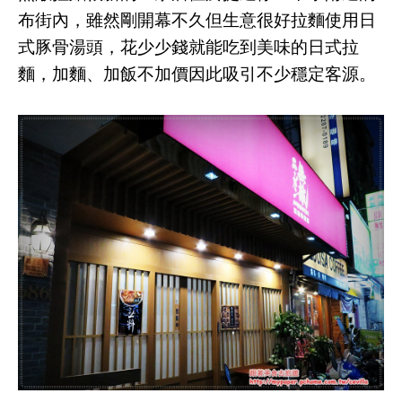
布街內，雖然剛開幕不久但生意很好
拉麵
使用日
式豚骨湯頭，花少少錢就能吃到美味的日式拉
麵，加麵、加飯不加價因此吸引不少穩定客源。