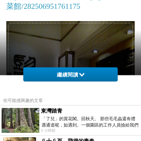
菜館/282506951761175
繼續閱讀
你可能感興趣的文章
東灣踏青
「了兒」的賞花閣。回秋天。 那些毛毛蟲還有禮
遇通道呢，如遇到。一個園區的工作人員撿給我們
5 小時前
細賞。