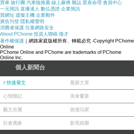
買車
旅行團
汽車險推薦
線上麻將
雜誌
星座命理
會員中心
遠看真的很像喪屍XD，個人對電玩遊
一元簡訊
直播達人
數位憑證
企業簡訊
戲較冷感不太有興趣所以手機內也沒什
買網址
虛擬主機
企業郵件
廣告刊登
隱私權聲明
麼遊戲app，但也不會禁止小孩玩只要
消費者保護
兒童網路安全
不要玩物喪志就可以，很多人禁止小孩
About PChome
投資人聯絡
徵才
著作權保護
｜網路家庭版權所有、轉載必究
‧Copyright PChome
接觸電腦但卻可以使用手機，卻不知道
Online
PChome Online and PChome are trademarks of PChome
手機上遊戲也一堆啊！只是玩歸玩該做
Online Inc.
的事還是要完成就沒有問題，不要完到
個人新聞台
自己該做的事都忘了就可以。
快速發文
最新文章
心情雜記
美食饗宴
藝文欣賞
旅遊玩家
社會萬象
影視娛樂