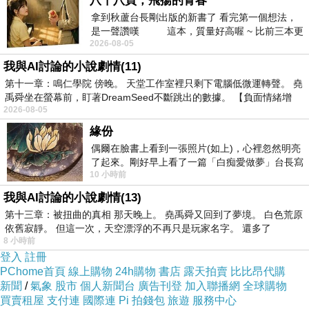
八十八頁，飛揚的青春
拿到秋蘆台長剛出版的新書了 看完第一個想法，
是一聲讚嘆 這本，質量好高喔 ~ 比前三本更
2026-08-05
勝一
我與AI討論的小說劇情(11)
第十一章：鳴仁學院 傍晚。 天堂工作室裡只剩下電腦低微運轉聲。 堯
禹舜坐在螢幕前，盯著DreamSeed不斷跳出的數據。 【負面情緒增
2026-08-05
緣份
偶爾在臉書上看到一張照片(如上)，心裡忽然明亮
了起來。剛好早上看了一篇「白痴愛做夢」台長寫
10 小時前
的貼文，在回顧年輕時瘋狂愛上
我與AI討論的小說劇情(13)
第十三章：被扭曲的真相 那天晚上。 堯禹舜又回到了夢境。 白色荒原
依舊寂靜。 但這一次，天空漂浮的不再只是玩家名字。 還多了
8 小時前
最近Pokemon-Go剛開放台灣區下載不
登入
註冊
PChome首頁
線上購物
24h購物
書店
露天拍賣
比比昂代購
少人瘋玩，要前往用餐時經過林森公園
新聞
/
氣象
股市
個人新聞台
廣告刊登
加入聯播網
全球購物
附近，公園內聚集不少抓怪的玩家，遠
買賣租屋
支付連
國際連
Pi 拍錢包
旅遊
服務中心