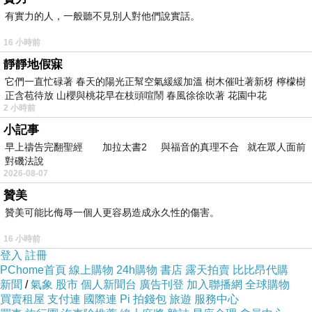
維持坐姿的上班族，頸肩僵硬、腰背酸痛幾乎是
有實力的人，一般聽不見別人對他們說實話。
必然的現象。若能定期接受專業的調理，不僅能
16 小時前
改善身體不適，還能幫助恢復精神。
靜靜地假寐
在台中地區，有許多值得信賴的養生場所。例
它們一直忙碌著 春天的陽光正幫空氣緩緩加溫 樹木催吐著新枒 檸檬樹
如，
台中西區專業推拿整復
就提供專業的整復服
正含苞待放 山櫻與桃花早在枝頭喧鬧 春風徐徐吹著 花園中花
務，適合因姿勢不良或長期壓力造成痠痛的人
2 小時前
士。這類推拿不僅僅是按摩，更結合了整骨與經
小記事
早上禱告完翻聖經 加拉太書2 與福音的真理不合 就在眾人面前
絡調理，讓身體重新回到自然的平衡狀態。
對磯法說
喬骨調理與體態平衡
2026-08-07
除了推拿之外，喬骨調理也是一種深受現代人喜
贊美
愛的養生方式。隨著生活壓力以及不正確的姿勢
贊美可能比侮辱一個人更容易造成永久性的傷害。
習慣，脊椎與骨骼結構常出現歪斜或不平衡，進
16 小時前
而引發頭痛、腰痠或坐骨神經痛。透過專業的
台
登入
註冊
PChome首頁
線上購物
24h購物
書店
露天拍賣
比比昂代購
中專業喬骨調理
，能夠改善骨骼排列，使身體恢
新聞
/
氣象
股市
個人新聞台
廣告刊登
加入聯播網
全球購物
復正確的支撐與平衡。不僅有助於緩解疼痛，還
買賣租屋
支付連
國際連
Pi 拍錢包
旅遊
服務中心