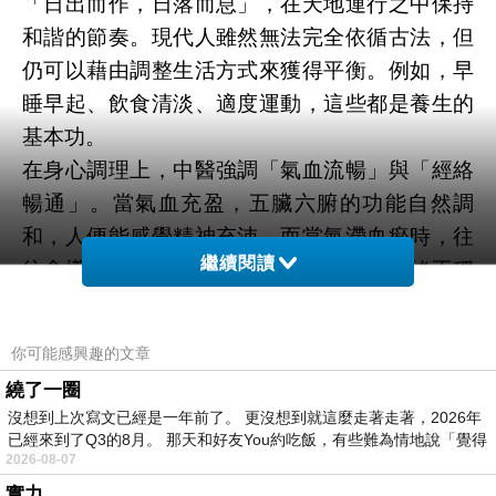
「日出而作，日落而息」，在天地運行之中保持
和諧的節奏。現代人雖然無法完全依循古法，但
仍可以藉由調整生活方式來獲得平衡。例如，早
睡早起、飲食清淡、適度運動，這些都是養生的
基本功。
在身心調理上，中醫強調「氣血流暢」與「經絡
暢通」。當氣血充盈，五臟六腑的功能自然調
和，人便能感覺精神充沛。而當氣滯血瘀時，往
繼續閱讀
往會導致疲憊、頭痛、肌肉痠痛，甚至情緒不穩
定。因此，保持良好的氣血運行，是養生不可或
缺的一環。
你可能感興趣的文章
按摩與整復：現代人養生的捷徑
繞了一圈
按摩作為一種古老的養生方式，流傳至今仍廣受
沒想到上次寫文已經是一年前了。 更沒想到就這麼走著走著，2026年
歡迎。透過專業的推拿、整復與按摩，可以疏通
已經來到了Q3的8月。 那天和好友You約吃飯，有些難為情地說「覺得
2026-08-07
經絡、促進血液循環、緩解壓力。特別是長時間
實力