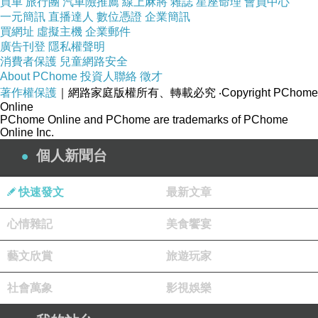
買車
旅行團
汽車險推薦
線上麻將
雜誌
星座命理
會員中心
能讓體態更加挺拔自然。
一元簡訊
直播達人
數位憑證
企業簡訊
從養生的角度來看，骨骼的平衡不僅是外觀的修
買網址
虛擬主機
企業郵件
廣告刊登
隱私權聲明
飾，更是內臟健康的基礎。當脊椎正直，神經傳
消費者保護
兒童網路安全
導順暢，五臟六腑的功能也能更好地發揮。這就
About PChome
投資人聯絡
徵才
是為什麼越來越多人將喬骨納入日常保養的一部
著作權保護
｜網路家庭版權所有、轉載必究
‧Copyright PChome
Online
分。
PChome Online and PChome are trademarks of PChome
養生館的身心放鬆體驗
Online Inc.
現代人追求的不僅是身體健康，還包括心理的放
個人新聞台
鬆。長期處於高壓環境下，焦慮與失眠成為常見
快速發文
最新文章
的文明病。透過定期的按摩與舒壓，可以有效釋
放緊繃的情緒，恢復平和的心境。
心情雜記
美食饗宴
若想要在城市中找一處安靜的角落，
文心路養生
藝文欣賞
旅遊玩家
按摩館
無疑是一個好選擇。這裡不僅提供專業的
按摩服務，更營造了舒適的環境，讓人一踏入便
社會萬象
影視娛樂
能感受到放鬆的氛圍。從精油芳香到柔和的燈