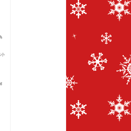
為
1小
解