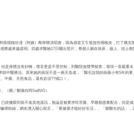
Sa）和搭檔鍾欣潼（阿嬌）剛舉辦演唱會，因為感冒又引發急性咽喉炎，打了幾支
感覺越來越虛弱。四處求醫她17日曬出照片，整個人躺在病床，臉上、頭上都
，但是身體沒有好轉，聲音更是不受控制，到醫院做聲帶檢查，發現一直嚴重水
求助中醫療法。原來她的病況不是一兩天造成，「醫生說我的病最小有5年的累
灸、中藥、天然食品，還有必須??戒口！」
。（圖／翻攝自阿Sa的IG）
，已經傻眼到裝不進其他資訊，無論是被要求吃苦藥、早睡都盡量配合，但是戒
片嚇壞粉絲，網友湧入關心留言，「要健康才能好好生活」、「聽醫生的話」，
」