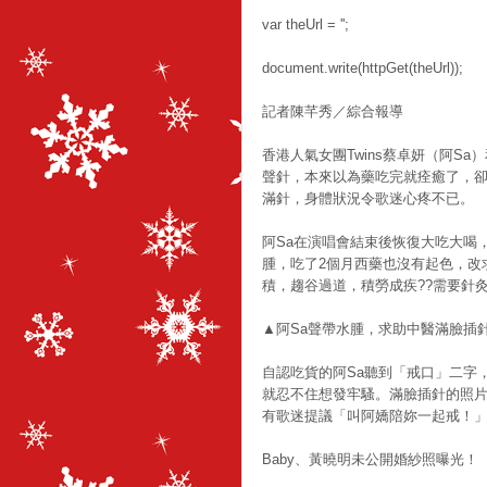
var theUrl = '';
document.write(httpGet(theUrl));
記者陳芊秀／綜合報導
香港人氣女團Twins蔡卓妍（阿
聲針，本來以為藥吃完就痊癒了，卻
滿針，身體狀況令歌迷心疼不已。
阿Sa在演唱會結束後恢復大吃大喝
腫，吃了2個月西藥也沒有起色，改
積，趨谷過道，積勞成疾??需要針
▲阿Sa聲帶水腫，求助中醫滿臉插針
自認吃貨的阿Sa聽到「戒口」二字
就忍不住想發牢騷。滿臉插針的照
有歌迷提議「叫阿嬌陪妳一起戒！
Baby、黃曉明未公開婚紗照曝光！