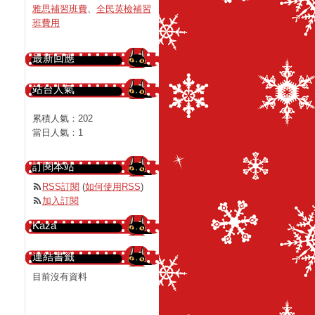
雅思補習班費
、
全民英檢補習
班費用
最新回應
站台人氣
累積人氣：
202
當日人氣：
1
訂閱本站
RSS訂閱
(
如何使用RSS
)
加入訂閱
Kaza
連結書籤
目前沒有資料