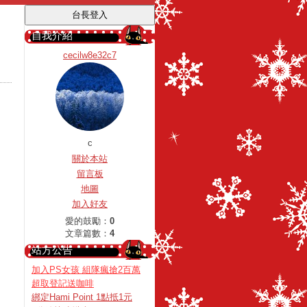
自我介紹
cecilw8e32c7
c
關於本站
留言板
地圖
加入好友
愛的鼓勵：
0
文章篇數：
4
站方公告
加入PS女孩 組隊瘋搶2百萬
超取登記送咖啡
綁定Hami Point 1點抵1元