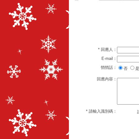
* 回應人：
E-mail：
悄悄話：
否
是
回應內容：
* 請輸入識別碼：