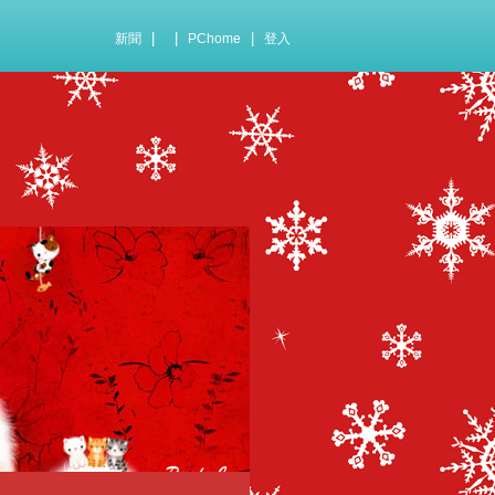
|
|
|
新聞
PChome
登入