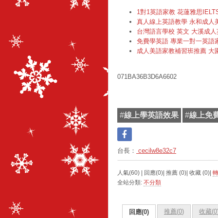
1對1英語家教 花蓮雅思IEL
真人線上英語教學 永和成人
台灣語言學校 英文 大溪成人
免費學英語 專業一對一英語
成人美語家教補習班推薦 大
071BA36B3D6A6602
#
線上學英語效果
#
線上免
台長：
cecilw8e32c7
人氣(60) | 回應(0)| 推薦 (
0
)| 收藏 (
0
)|
全站分類:
不分類
推薦(
0
)
收藏(
0
回應(0)