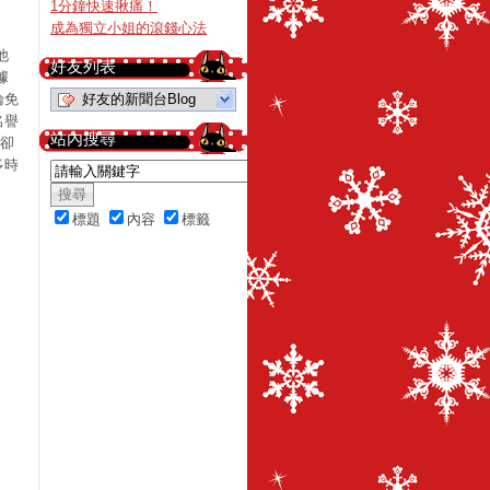
1分鐘快速揪痛！
成為獨立小姐的滾錢心法
他
好友列表
據
論免
好友的新聞台Blog
名譽
站內搜尋
阻卻
多時
標題
內容
標籤