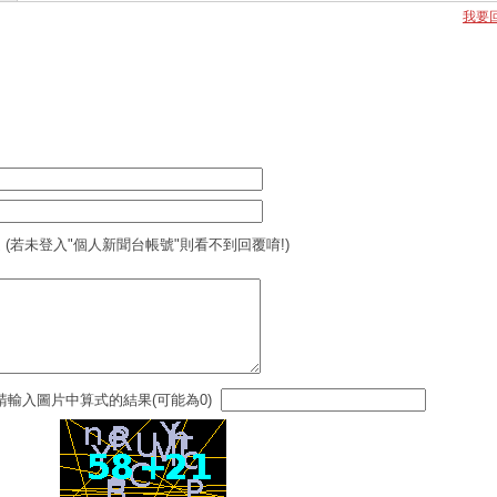
我要
 (若未登入"個人新聞台帳號"則看不到回覆唷!)
請輸入圖片中算式的結果(可能為0)