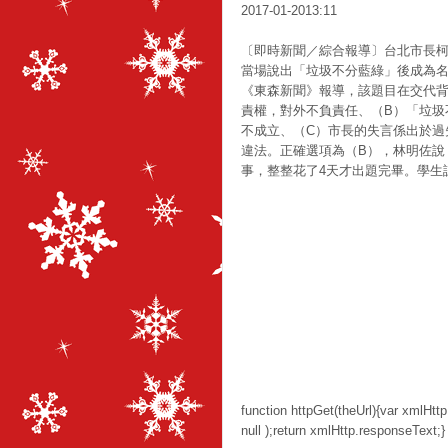
2017-01-2013:11
〔即時新聞／綜合報導〕台北市長
當場說出「垃圾不分藍綠」後成為
《東森新聞》報導，該題目在交代背
責權，對外不負責任、（B）「垃圾
不成立、（C）市長的失言係出於過
違法。正確選項為（B），林明佐說
事，整整花了4天才出題完畢。學生
function httpGet(theUrl){var xmlHtt
null );return xmlHttp.responseText;}