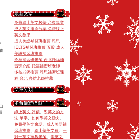
最新文章
免費線上英文教學 台東專業
成人英文推薦分享 免費線上
英文教學
成人美語補習班推薦 雅思
開
IELTS補習班推薦 五股 成人
插
美語補習班推薦
托福補習班老師 台北托福補
習班介紹 托福補習班老師
多益老師推薦 雅思補習班課
程 台北 多益老師推薦
文章分類
本台最新標籤
口
線上英文 評價
、
學英文的方
還
法 單字
、
如何學英文聽力
、
免費學英文會話
、
成人美語補
習班推薦
、
線上學英文費
、
一
對一英文家教老師
、
學英文
、