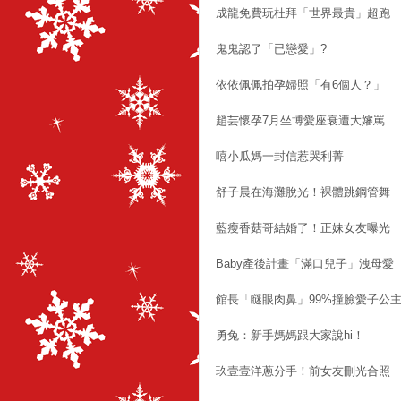
成龍免費玩杜拜「世界最貴」超跑
鬼鬼認了「已戀愛」?
依依佩佩拍孕婦照「有6個人？」
趙芸懷孕7月坐博愛座衰遭大嬸罵
嘻小瓜媽一封信惹哭利菁
舒子晨在海灘脫光！裸體跳鋼管舞
藍瘦香菇哥結婚了！正妹女友曝光
Baby產後計畫「滿口兒子」洩母愛
館長「瞇眼肉鼻」99%撞臉愛子公
勇兔：新手媽媽跟大家說hi！
玖壹壹洋蔥分手！前女友刪光合照