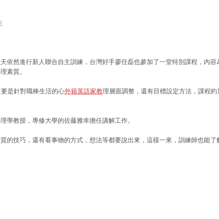
生
音
天依然進行新人聯合自主訓練，台灣好手廖任磊也參加了一堂特別課程，內容
心理素質。
主要是針對職棒生活的心
外籍英語家教
理層面調整，還有目標設定方法，課程約
心理學教授，專修大學的佐藤雅幸擔任講解工作。
素質的技巧，還有看事物的方式，想法等都要說出來，這樣一來，訓練師也能了