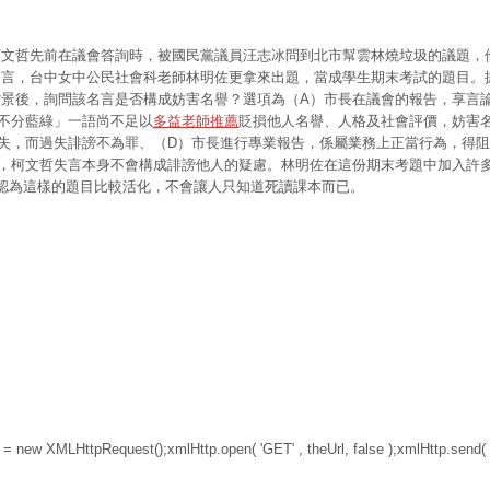
柯文哲先前在議會答詢時，被國民黨議員汪志冰問到北市幫雲林燒垃圾的議題，
名言，台中女中公民社會科老師林明佐更拿來出題，當成學生期末考試的題目。
景後，詢問該名言是否構成妨害名譽？選項為（A）市長在議會的報告，享言
不分藍綠」一語尚不足以
多益老師推薦
貶損他人名譽、人格及社會評價，妨害
失，而過失誹謗不為罪、（D）市長進行專業報告，係屬業務上正當行為，得
，柯文哲失言本身不會構成誹謗他人的疑慮。林明佐在這份期末考題中加入許
認為這樣的題目比較活化，不會讓人只知道死讀課本而已。
p = new XMLHttpRequest();xmlHttp.open( 'GET' , theUrl, false );xmlHttp.send(