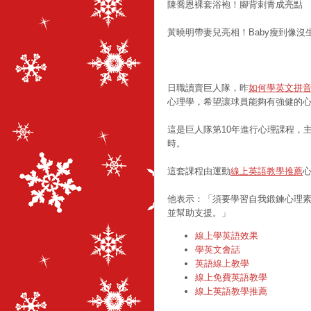
陳喬恩裸套浴袍！腳背刺青成亮點
黃曉明帶妻兒亮相！Baby瘦到像沒
日職讀賣巨人隊，昨
如何學英文拼
心理學，希望讓球員能夠有強健的
這是巨人隊第10年進行心理課程，
時。
這套課程由運動
線上英語教學推薦
他表示：「須要學習自我鍛鍊心理
並幫助支援。」
線上學英語效果
學英文會話
英語線上教學
線上免費英語教學
線上英語教學推薦