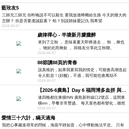
藍玫友5
三師兄三師兄 你昨晚說不可以殺生 要我放過蟑螂給生路 今天的燉大肉
怎辦？ 你是否要虔誠茹素？ 蛤？別說師妹愛記仇 我希望
2026-08-07
歲律禪心 - 半塘新月朦朧醉
來到了立秋 ， 意味著夏天即將過去 ， 秋 ，揪也
， 物於此而揪歛 ， 與格友分享此立秋聯。
2026-08-07
88節讀88頁的青春
說真格的，如果我要寫我的情史，可能會高潮迭起
令人歎息！(好酸)，不過，我可能也會萬劫不
2026-08-07
復...，每天跪鍵盤還是被判了花心的罪
【2026-6廣島】Day 6 福岡博多血拼 與機場接送少年司機深夜對談
連四晚都住東橫INN 廣島新幹線口2號店，這間東
橫inn，早餐非常豐盛。 每天菜色都有變化，雖然
2026-08-07
看到工作人員拿出料理包加熱，但
愛情三十六計，瞞天過海
我把心事藏進尋常的問候，海面平靜如昔，心中悸動無法平息。 只有