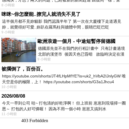
8 小時前
咪咪~你怎麼能..撩完人就消失不見了
這半個月都不見妳貓影 我們認識半年了 第一次在大廈樓下走道遇見
妳，就覺得好可愛..妳趴在羅馬柱與牆體中間，眼睛巴眨巴眨
9 小時前
歐洲浪遊一個月 - 中途短暫停留德國
德國原先並不在我們的行程計畫中 只有計畫過境
北部的漢堡市 後因天色已昏暗 故臨時決定在漢
9 小時前
堡市吃晚餐和過夜
被擱倒了，百份百。
https://youtube.com/shorts/JT4fLHpMfYE?is=uk2_hVbA2IJnlyGW 唯
天空是你的極限，上！ https://youtube.com/shorts/G3a1Jhcu4
10 小時前
2026/08/08
今天一早到公司 哇~ 打包清的好乾淨啊！ 但上班前 崽崽到現場掃一圈
恩～ 打包的人好可憐喔！ 因為不用一個小時 崽崽又搞到水
11 小時前