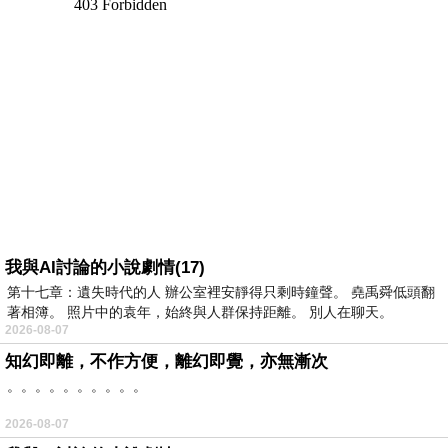
我與AI討論的小說劇情(17)
第十七章：遺失時代的人 辦公室裡安靜得只剩時鐘聲。 堯禹舜低頭翻
著相簿。 照片中的袁年，始終與人群保持距離。 別人在聊天。
2026-08-07
知幻即離，不作方便，離幻即覺，亦無漸次
。。。。。。。。。。
2026-08-07