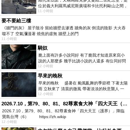
位於義大利羅馬威尼斯廣場和卡比托利歐山之間，
11 小時前
用以紀念統一義大利統一後的的第一位國
要不要給三樓
《牆門的灰》 屋子陰冷 留給牆壁去滲透 牆角的灰 倒流的陰影 大火吞
噬不了 空氣瀰漫著 燒焦的虛無 牆壁上的門
11 小時前
騎奴
脆上面有許多小說同好 有了脆我才知道原來寫小
說的人那麼多 幾乎比讀小說的人還多 有位同好問
12 小時前
了一個問題 她說為什麼高中文學獎的
早來的晚秋
早來的晚秋 盛暑在 颱風亂舞的季節裡 下著太陽
雨 立秋來了 清晨的微風 帶著淡淡的秋意襲人 一
12 小時前
下子 又被赤
2026.7.10，第79、80、81、82尊素食大神「四大天王（護界）」降臨寶島台灣（6）
2026.7.10，第79、80、81、82尊素食神「四大天王（護界）」降臨
寶島台灣（6） https://zh.wikip
12 小時前