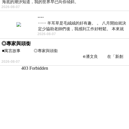
海底的潮汐知道，我的世界早已向你傾斜。
2026-08-07
….
⋯⋯ 羊耳草是毛絨絨的好有趣。 。 八月開始就決
定少協助老師們後，我感到工作好輕鬆。 本來就
2026-08-07
不是我的工作啊。 真
◎專家與頭銜
■寓言故事 ◎專家與頭銜
⊕潘文良 在「新創
2026-08-07
之谷」裡——