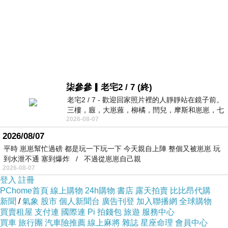
柒參參▎老宅2 / 7 (終)
老宅2 / 7 - 歡迎回家照片裡的人靜靜站在鏡子前。
三樓，廄，大崽蕥，柳橘，閆兒，摩斯和崽崽，七
2026-08-07
個人整整齊齊地站在鏡框之外，如同
2026/08/07
平時 崽崽幫忙過磅 都是玩一下玩一下 今天親自上陣 整個又被崽崽 玩
到水泄不通 塞到爆炸 / 不過從崽崽自己親
2026-08-07
登入
註冊
PChome首頁
線上購物
24h購物
書店
露天拍賣
比比昂代購
新聞
/
氣象
股市
個人新聞台
廣告刊登
加入聯播網
全球購物
買賣租屋
支付連
國際連
Pi 拍錢包
旅遊
服務中心
買車
旅行團
汽車險推薦
線上麻將
雜誌
星座命理
會員中心