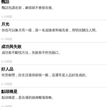
醜話
醜話先講在前，麻煩就不會留在後。
4 小時前
月光
你也可以像月亮一樣，當一名追隨者和補充者，用弱光關注人間。
4 小時前
成功與失敗
成功靠不斷找方法，失敗靠不停找藉口。
4 小時前
好人品
吃苦耐勞，但生活過得卻很一般，這通常是人品好造成的。
4 小時前
點頭稱是
點頭稱是，是合適的抽身離場策略。
4 小時前