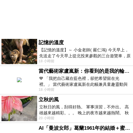
記憶的溫度
【記憶的溫度】～ 小金老師( 嚴仁鴻) 今天早上，
先送走了今天早上從北投來參觀的三台遊覽車，原
18 小時前
以為展場已經差不多要安靜下來，卻發
當代藝術家盧嵐新：你看到的是我的輪廓，還是你的故事？——藏在藍色裡的希望與光
💙 「我把自己藏在藍色裡，卻把希望留在光
裡。」 當代藝術家盧嵐新在此幅兼具童趣靈動與
18 小時前
抽象韻味的新作中，用湛藍的羽翼般色塊包覆著
立秋的風
立秋日的風，刮得好熱。 軍事演習，不外出。 高
雄越來越精彩。。。 晚上的夜市越來越熱鬧。 秋
20 小時前
天的風刮得很熱 夜遊消暑熱。。。
AI「曼波女郎」葛蘭1961年的結婚＋蜜月旅行 #戀上老電影 #葛蘭 #粟子