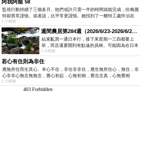
阿我阿龍 58
監視行動持續了三個多月。他們或許只需一半的時間就能完成，但梅麗
特卻異常謹慎。或者說，比平常更謹慎。她找到了一艘特工處停泊在
2 小時前
週間農居第284週（2026/6/23-2026/6/24) 夏至 金黃稻浪洋溢豐收喜悅
結束亂買一通日本行，接下來星期一三四都要上
班，而且還要開到有點遠的員林。可能因為在日本
2 小時前
花不少錢，星期一出門上班時，心裡沒有一
若心有住則為非住
應無所住而生其心。本心不住，非住非非住，應生無所住心，無住，非
心非非心無念無無念，覺心初起，心無初相，覺念念真，心無覺相
2 小時前