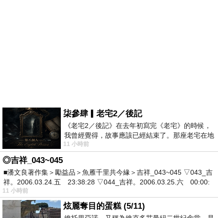
柒參肆▎老宅2／後記
《老宅2／後記》在去年初寫完《老宅》的時候，
我曾經覺得，故事應該已經結束了。那座老宅在地
11 小時前
震中倒塌，七個人終於離開那片黑暗，
◎吉祥_043~045
■潘文良著作集＞勵益品＞魚雁千里共今緣＞吉祥_043~045 ▽043_吉
祥。2006.03.24.五 23:38:28 ▽044_吉祥。2006.03.25.六 00:00:
11 小時前
炫麗奪目的蛋糕 (5/11)
維托里亞諾，又稱為維克多艾曼紐二世紀念堂，是