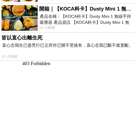
開箱｜【KOCA科卡】Dusty Mini 1 無線手持吸塵器
產品名稱：【KOCA科卡】Dusty Mini 1 無線手持
吸塵器 產品資訊 【KOCA科卡】Dusty Mini 1 無
15 小時前
線手持吸塵器評語： 能吸、能吹兼具兩
皆以直心出離生死
直心念我生已盡梵行已立所作已辦不受後有，直心念我已斷不復更斷。
15 小時前