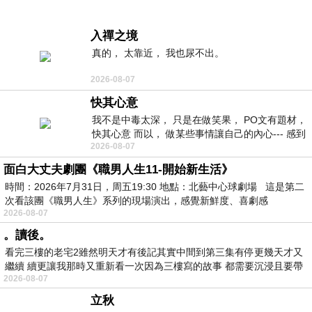
入禪之境
真的， 太靠近， 我也尿不出。
2026-08-07
快其心意
我不是中毒太深， 只是在做笑果， PO文有題材，
快其心意 而以， 做某些事情讓自己的內心--- 感到
2026-08-07
愉快。
面白大丈夫劇團《職男人生11-開始新生活》
時間：2026年7月31日，周五19:30 地點：北藝中心球劇場 這是第二
次看該團《職男人生》系列的現場演出，感覺新鮮度、喜劇感
2026-08-07
。讀後。
看完三樓的老宅2雖然明天才有後記其實中間到第三集有停更幾天才又
繼續 續更讓我那時又重新看一次因為三樓寫的故事 都需要沉浸且要帶
2026-08-07
有
立秋