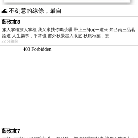
🌊 不刻意的線條，最自
藍玫友8
旅人掌櫃旅人掌櫃 我又來找你喝茶囉 帶上三師兄一道來 知己兩三品茗
論道 人生樂事，平常也 窗外秋景盡入眼底 秋風秋葉，愁
22 分鐘前
藍玫友7