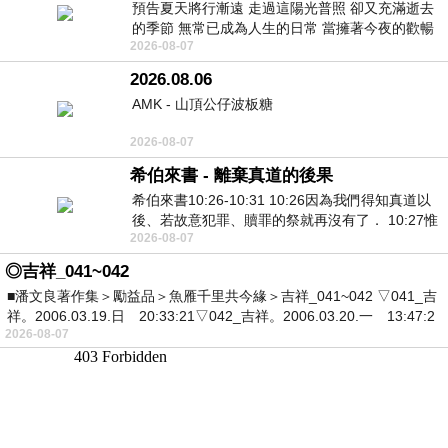
預告夏天將行漸遠 走過這陽光普照 卻又充滿逝去
的季節 無常已成為人生的日常 當擁著今夜的歡暢
2026-08-07
舒心 轉眼驟成昨日 而明晨 太陽
2026.08.06
AMK - 山頂公仔波板糖
2026-08-07
希伯來書 - 離棄真道的後果
希伯來書10:26-10:31 10:26因為我們得知真道以
後、若故意犯罪、贖罪的祭就再沒有了． 10:27惟
2026-08-07
有戰懼等候審判和那燒滅眾敵人的烈火
◎吉祥_041~042
■潘文良著作集＞勵益品＞魚雁千里共今緣＞吉祥_041~042 ▽041_吉
祥。2006.03.19.日 20:33:21▽042_吉祥。2006.03.20.一 13:47:2
2026-08-07