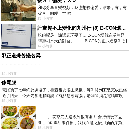
被ＡＩ偏愛，ＸＤ
和你分享音樂視頻：我也想被偏愛，結果，有，有
被ＡＩ偏愛，^^ 哈
13 小時前
計畫趕不上變化的九州行 (8) B-CON環球塔
吃飽喝足，該認真玩耍了… B-CON塔就在活魚迴
轉壽司水天的對面。 B-CON的正式名稱叫 別
14 小時前
邪正道殊苦樂各異
。。。。。。。。。。
14 小時前
修電腦
電腦買了七年終於操壞了，檢查後要換主機板，等叫貨到安裝完成已經
過了四天，今天去拿電腦時說了有點想念電腦，老闆問我是電腦重度
15 小時前
…
⋯⋯ 。 花草幻人這系列很有趣！ 會持續玩下去！
🧡 。 🐻 毒油事件後，我很在意之後用油的採買。
15 小時前
前天購買了我之前就很愛