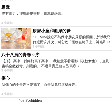
愚蠢
沒有實力，卻想表現善良，那就是愚蠢。
3 小時前
尿尿小童和血尿的夢
↑GEMINI說它不能做小朋友尿尿的插圖，所以我只
好退而求其次，叫它做「寵物在椅子上，神龕和中
3 小時前
年人臉孔」的畫了。 六月底
八十八頁的青春～序
【序】 高中，我終於寫了高中 我刻意不看電影《夜校女生》，直到
書稿全數殺青。刻意的。 不過畢竟是替自己寫序（
3 小時前
傷心
我傷心的不是妳不愛我了，而是我竟然這麼愛妳。
3 小時前