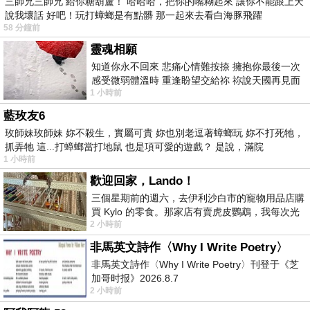
三師兄三師兄 給你糖葫蘆！ 哈哈哈，把你的嘴糊起來 讓你不能跟上天
說我壞話 好吧！玩打蟑螂是有點髒 那一起來去看白海豚飛躍
58 分鐘前
靈魂相願
知道你永不回來 悲痛心情難按捺 擁抱你最後一次
感受微弱體溫時 重逢盼望交給祢 祢說天國再見面
1 小時前
此刻忍淚說別離 他日靈魂再
藍玫友6
玫師妹玫師妹 妳不殺生，實屬可貴 妳也別老逗著蟑螂玩 妳不打死牠，
抓弄牠 這...打蟑螂當打地鼠 也是項可愛的遊戲？ 是說，滿院
1 小時前
歡迎回家，Lando！
三個星期前的週六，去伊利沙白市的寵物用品店購
買 Kylo 的零食。那家店有賣虎皮鸚鵡，我每次光
2 小時前
顧都會去看一下。他們偶爾會引進 C
非馬英文詩作〈Why I Write Poetry〉
非馬英文詩作〈Why I Write Poetry〉刊登于《芝
加哥时报》2026.8.7
2 小時前