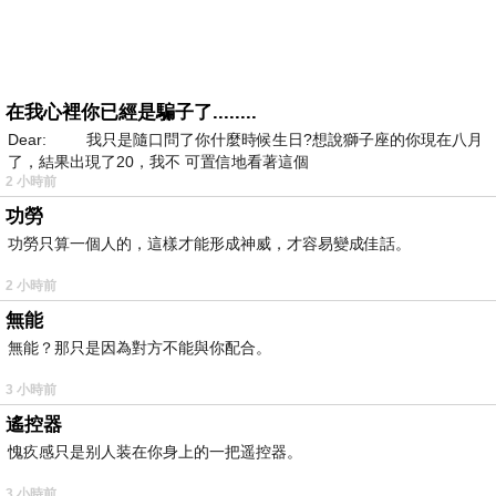
在我心裡你已經是騙子了........
Dear: 我只是隨口問了你什麼時候生日?想說獅子座的你現在八月
了，結果出現了20，我不 可置信地看著這個
2 小時前
功勞
功勞只算一個人的，這樣才能形成神威，才容易變成佳話。
2 小時前
無能
無能？那只是因為對方不能與你配合。
3 小時前
遙控器
愧疚感只是别人装在你身上的一把遥控器。
3 小時前