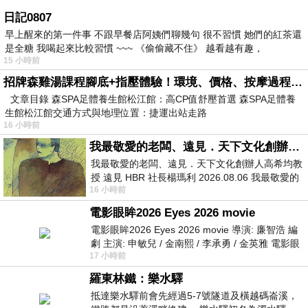
日記0807
早上醒來的第一件事 不跟早餐店阿姨們聊幾句 很不習慣 她們的紅茶還
是全糖 我喝起來比較習慣 ~~~ 《偷偷藏不住》 越看越有趣，
15 小時前
招牌森雞湯課程腳底+指壓體驗！環境、價格、按摩過程全紀錄，森SPA足體養生館松江館最新價格表
文章目錄 森SPA足體養生館松江館：高CP值舒壓首選 森SPA足體養
生館松江館交通方式與地理位置：捷運出站走路
16 小時前
我最敬愛的老闆、遠見．天下文化創辦人高希均教授
我最敬愛的老闆、遠見．天下文化創辦人高希均教
授 遠見 HBR 社長楊瑪利 2026.08.06 我最敬愛的
16 小時前
老闆、遠見．天下文化創辦人高希均教
電影眼眸2026 Eyes 2026 movie
電影眼眸2026 Eyes 2026 movie 導演: 廉智浩 編
劇 主演: 申敏兒 / 金南熙 / 李承勇 / 金英雅 電影眼
17 小時前
眸2026描述攝影師徐珍因遺
羅東林鐵：樂水驛
抵達樂水驛前會先經過5-7號隧道及橫越碼崙溪，