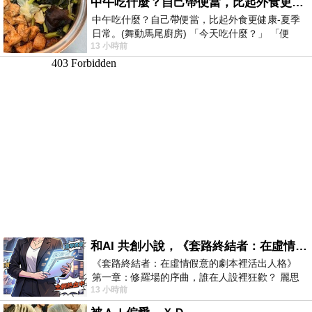
中午吃什麼？自己帶便當，比起外食更健康-夏季日常。(舞動馬尾廚房)
中午吃什麼？自己帶便當，比起外食更健康-夏季
日常。(舞動馬尾廚房) 「今天吃什麼？」 「便
13 小時前
當？麵？還是炒飯？」 每天都在選擇
和AI 共創小說，《套路終結者：在虛情假意的劇本裡活出人格》
《套路終結者：在虛情假意的劇本裡活出人格》
第一章：修羅場的序曲，誰在人設裡狂歡？ 麗思
13 小時前
卡爾頓酒店的總統套房內，燈光昏