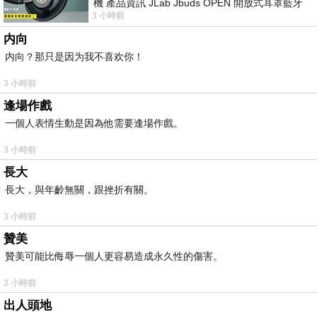
機 產品資訊 JLab Jbuds OPEN 開放式耳罩藍牙
3 小時前
耳機評語：非常有特色，值得喜愛美型工
内向
内向？那只是因为我不喜欢你！
3 小時前
逢場作戲
一個人表情生動是因為他需要逢場作戲。
3 小時前
長大
長大，與年齡無關，跟挫折有關。
3 小時前
贊美
贊美可能比侮辱一個人更容易造成永久性的傷害。
3 小時前
出人頭地