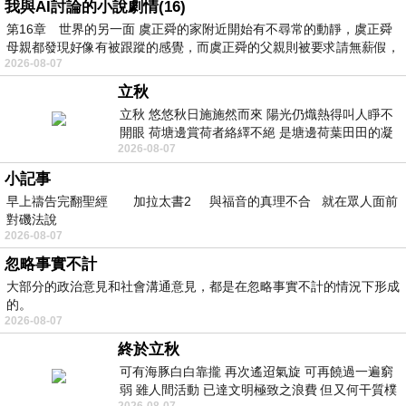
我與AI討論的小說劇情(16)
第16章 世界的另一面 虞正舜的家附近開始有不尋常的動靜，虞正舜
母親都發現好像有被跟蹤的感覺，而虞正舜的父親則被要求請無薪假，
2026-08-07
立秋
立秋 悠悠秋日施施然而來 陽光仍熾熱得叫人睜不
開眼 荷塘邊賞荷者絡繹不絕 是塘邊荷葉田田的凝
2026-08-07
望 風中飄逸的是映日荷花別樣紅
小記事
早上禱告完翻聖經 加拉太書2 與福音的真理不合 就在眾人面前
對磯法說
2026-08-07
忽略事實不計
大部分的政治意見和社會溝通意見，都是在忽略事實不計的情況下形成
的。
2026-08-07
終於立秋
可有海豚白白靠攏 再次遙迢氣旋 可再饒過一遍窮
弱 雖人間活動 已達文明極致之浪費 但又何干質樸
2026-08-07