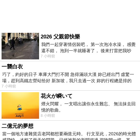
2026 父親節快樂
我們一起穿著情侶裝吧， 第一次泡冷水澡， 感覺
還不錯， 泡到一半就睡著了， 後來打雷把我吵
7 小時前
醒， 手
一襲白衣
巧了，約好的日子 車庫大門打不開 急得滿頭大漢 妳已經出門 虛驚一
場，趕到高鐵左營站恰好 新加坡，我只去過一次 妳的行程總是排的
7 小時前
花火が瞬いて
煙火閃耀， 一支唱出讓你永生難忘、 無法抹去回
憶的歌曲。
8 小時前
二億元的夢想
當一個地方連雜貨店老闆都想要兩億元時。 行文至此，2026的時光體
感飛快，才想了兩天的問題，已經被新的新聞趕過 跟陰間一樣，某