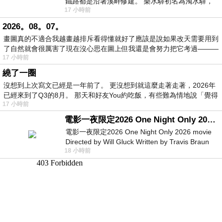
鐵路都是沿著溪畔修建。 樂水驛初名為濁水驛，
17 小時前
但因與臺鐵集集線車站同名，於1953
2026。08。07。
畫圖真的不適合我越畫越排斥看得懂就好了應該是說如果改天需要用到
了自然就會很厲害了現在沒心思在圖上但我還是會努力把它考過———
17 小時前
繞了一圈
沒想到上次寫文已經是一年前了。 更沒想到就這麼走著走著，2026年
已經來到了Q3的8月。 那天和好友You約吃飯，有些難為情地說「覺得
17 小時前
電影一夜限定2026 One Night Only 2026 movie
電影一夜限定2026 One Night Only 2026 movie
Directed by Will Gluck Written by Travis Braun
18 小時前
Starring Monica Barbaro