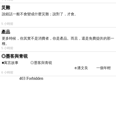
災難
說錯話一般不會變成什麼災難；說對了，才會。
5 小時前
產品
更多時候，你其實不是消費者，你是產品。而且，還是免費提供的那一
種。
5 小時前
◎墨客與青硯
■寓言故事 ◎墨客與青硯
⊕潘文良 一個年輕
6 小時前
的墨客，在京城的古玩肆裡