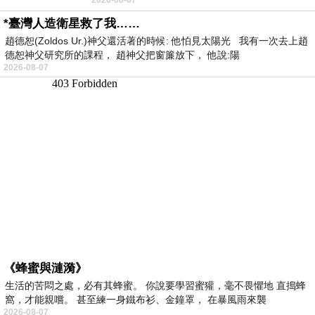
者 只能白白陪葬
*臺灣人造衛星救了我……
趙德恕(Zoldos Ur.)神父還活著的時候: 他怕見太陽光 我有一次去上趙
德恕神父研究所的課程， 趙神父把窗簾放下， 他說:陽
2026-08-07
《蜂蜜與漣漪》
生活的苦悶之處，必有其蜂蜜。 你說要學習蜜獾，毫不畏懼地 直搗蜂
窩，才能親嚐。 甚至練一身鐵布衫、金鐘罩， 在暴風雨來襲
2026-08-07