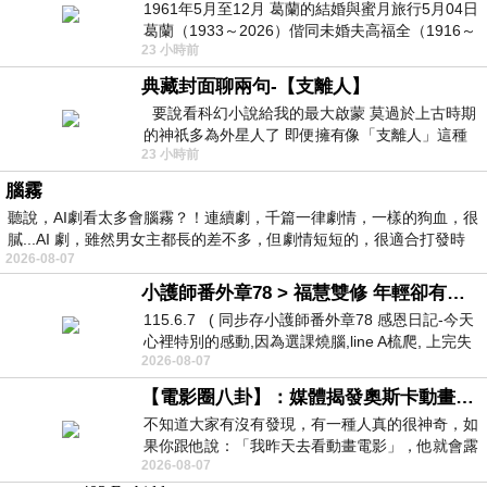
1961年5月至12月 葛蘭的結婚與蜜月旅行5月04日
葛蘭（1933～2026）偕同未婚夫高福全（1916～
23 小時前
2004）乘郵輪赴倫敦6月15日於英國倫敦St.S
典藏封面聊兩句-【支離人】
要說看科幻小說給我的最大啟蒙 莫過於上古時期
的神祇多為外星人了 即便擁有像「支離人」這種
23 小時前
驚世駭俗的神通法門 也未必讀
腦霧
聽說，AI劇看太多會腦霧？！連續劇，千篇一律劇情，一樣的狗血，很
膩...AI 劇，雖然男女主都長的差不多，但劇情短短的，很適合打發時
2026-08-07
小護師番外章78 > 福慧雙修 年輕卻有個老靈魂 ㄑ金剛經〉podcast
115.6.7 ( 同步存小護師番外章78 感恩日記-今天
心裡特別的感動,因為選課燒腦,line A梳爬, 上完失
2026-08-07
智課的她,特來傾
【電影圈八卦】：媒體揭發奧斯卡動畫項目投票醜聞！好萊塢為什麼看不起動畫電影？
不知道大家有沒有發現，有一種人真的很神奇，如
果你跟他說：「我昨天去看動畫電影」，他就會露
2026-08-07
出一種慈祥的微笑，然後問你是不是陪小