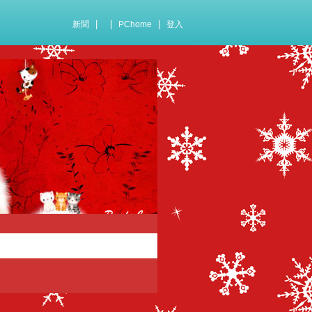
|
|
|
新聞
PChome
登入