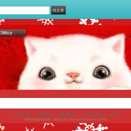
訂閱站台
廣告刊登
消費者保護
兒童網路安全
About PChome
徵才
．
．
．
．
．
網路家庭版權所有、轉載必究 Copyright© PChome Online