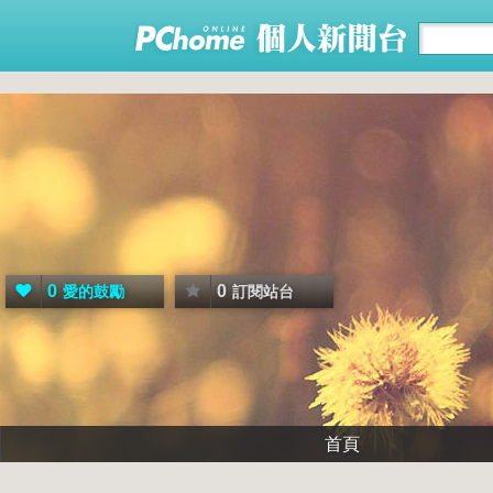
0
0
愛的鼓勵
訂閱站台
首頁