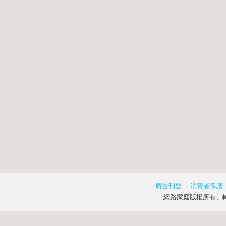
．
廣告刊登
．
消費者保護
網路家庭版權所有、轉載必究 