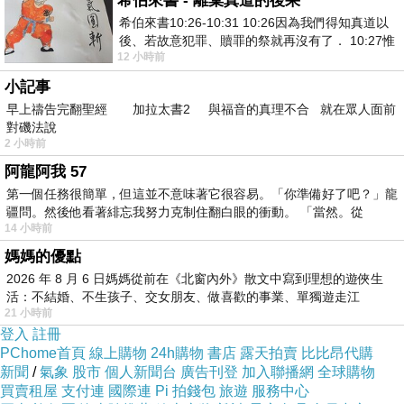
希伯來書 - 離棄真道的後果
溫二層餐盒組#04228已經想很多天了!也求助谷
希伯來書10:26-10:31 10:26因為我們得知真道以
後、若故意犯罪、贖罪的祭就再沒有了． 10:27惟
哥大神 發現【妙管家】內外304不鏽鋼1.2L真空
12 小時前
有戰懼等候審判和那燒滅眾敵人的烈火
保溫二層餐盒組#04228的評價真的不錯想想哪裡
小記事
買最便宜.心得文.試用文.分享文行李箱/旅遊用品
早上禱告完翻聖經 加拉太書2 與福音的真理不合 就在眾人面前
對磯法說
分享推薦.好用.推薦.評價.熱銷.開箱文.優缺點比
2 小時前
較
阿龍阿我 57
第一個任務很簡單，但這並不意味著它很容易。「你準備好了吧？」龍
最後選擇在這購買【妙管家】內外304不鏽鋼
疆問。然後他看著緋忘我努力克制住翻白眼的衝動。 「當然。從
14 小時前
1.2L真空保溫二層餐盒組#04228 的原因,是因為
媽媽的優點
比較有保障,也不會遇到詐騙集團,所以才選擇在
2026 年 8 月 6 日媽媽從前在《北窗內外》散文中寫到理想的遊俠生
這購入
活：不結婚、不生孩子、交女朋友、做喜歡的事業、單獨遊走江
21 小時前
湖⋯⋯，
登入
註冊
更多資料、資訊參考分享↓↓↓
PChome首頁
線上購物
24h購物
書店
露天拍賣
比比昂代購
新聞
/
氣象
股市
個人新聞台
廣告刊登
加入聯播網
全球購物
買賣租屋
支付連
國際連
Pi 拍錢包
旅遊
服務中心