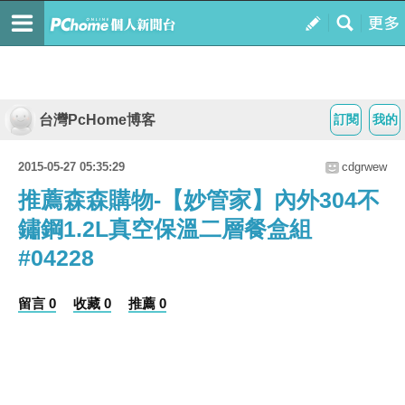
台灣PcHome博客
訂閱
我的
2015-05-27 05:35:29
cdgrwew
推薦森森購物-【妙管家】內外304不
鏽鋼1.2L真空保溫二層餐盒組
#04228
留言 0
收藏 0
推薦 0