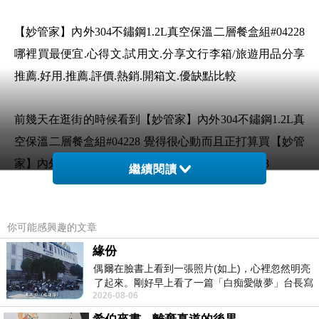
【妙管家】內外304不鏽鋼1.2L真空保溫二層餐盒組#04228
哪裡買最便宜.心得文.試用文.分享文行李箱/旅遊用品分享
推薦.好用.推薦.評價.熱銷.開箱文.優缺點比較
前幾天在逛街的時候看到【妙管家】內外304不鏽鋼1.2L真
空保溫二層餐盒組#04228 覺得很心動而且正打算買【妙管
家】內外304不鏽鋼1.2L真空保溫二層餐盒組#04228
繼續閱讀
但是我想【妙管家】內外304不鏽鋼1.2L真空保溫二層餐盒
你可能感興趣的文章
組#04228 在網路上買應該會比較便宜，【妙管家】內外
緣份
304不鏽鋼1.2L真空保溫二層餐盒組#04228而且24小時都能
偶爾在臉書上看到一張照片(如上)，心裡忽然明亮
買，上網慢慢挑選，不用等店家開門也不用看店員臉色
了起來。剛好早上看了一篇「白痴愛做夢」台長寫
2026-08-06
的貼文，在回顧年輕時瘋狂愛上
想要購買【妙管家】內外304不鏽鋼1.2L真空保