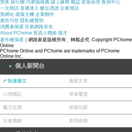
買車
旅行團
汽車險推薦
線上麻將
雜誌
星座命理
會員中心
一元簡訊
直播達人
數位憑證
企業簡訊
買網址
虛擬主機
企業郵件
廣告刊登
隱私權聲明
消費者保護
兒童網路安全
About PChome
投資人聯絡
徵才
著作權保護
｜網路家庭版權所有、轉載必究
‧Copyright PChome
Online
PChome Online and PChome are trademarks of PChome
Online Inc.
個人新聞台
快速發文
最新文章
心情雜記
美食饗宴
藝文欣賞
旅遊玩家
社會萬象
影視娛樂