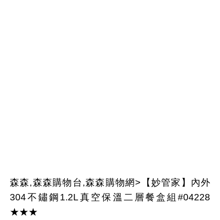
森森,森森購物台,森森購物網>【妙管家】內外
304不鏽鋼1.2L真空保溫二層餐盒組#04228
★★★