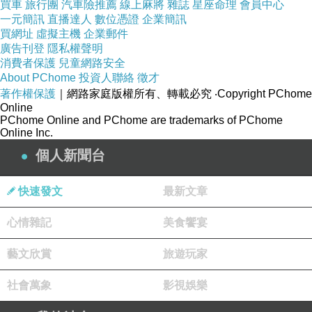
買車
旅行團
汽車險推薦
線上麻將
雜誌
星座命理
會員中心
調味。
一元簡訊
直播達人
數位憑證
企業簡訊
買網址
虛擬主機
企業郵件
功效：可排腎毒、通便。
廣告刊登
隱私權聲明
消費者保護
兒童網路安全
About PChome
投資人聯絡
徵才
早上起床後，正是胃部最敏感的時刻，胃部
著作權保護
｜網路家庭版權所有、轉載必究
‧Copyright PChome
送入食物後，就會引起大腸催便之收縮運動，是
Online
PChome Online and PChome are trademarks of PChome
催起便意的最好時刻。
Online Inc.
含有豐富維他命Ｃ的檸檬，正是催促排便的
個人新聞台
催化劑，早上空腹飲用自製的檸檬水，不但可以
解決便秘之苦，還可以排除腎毒，亦有美白肌膚
快速發文
最新文章
的作用，愛美的女性朋友不妨一試。
心情雜記
美食饗宴
此外，剩下的檸檬皮放在冰箱裡可以除臭；
藝文欣賞
旅遊玩家
裝在絲襪裡面，吊掛在衣櫥或是房間內，還可以
社會萬象
影視娛樂
變成天然的芳香劑。