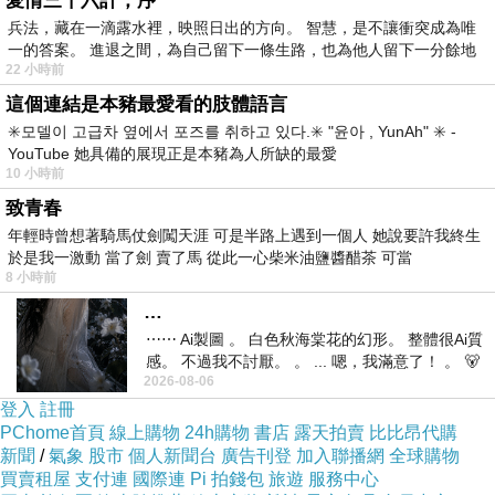
愛情三十六計，序
好好的補一補，這帖中藥燉排骨的轉骨方，可以
兵法，藏在一滴露水裡，映照日出的方向。 智慧，是不讓衝突成為唯
一的答案。 進退之間，為自己留下一條生路，也為他人留下一分餘地
增強小孩子的腦力、智力，對於骨骼的發展也很
22 小時前
有助益。
這個連結是本豬最愛看的肢體語言
✳️모델이 고급차 옆에서 포즈를 취하고 있다.✳️ "윤아 , YunAh" ✳️ -
YouTube 她具備的展現正是本豬為人所缺的最愛
愛子心切的媽媽們，想要讓孩子長得高、長
10 小時前
得壯，長得像大樹一樣的話，光喝牛奶是不夠
致青春
的，建議您讓小孩從食物中攝取均衡的營養素，
年輕時曾想著騎馬仗劍闖天涯 可是半路上遇到一個人 她說要許我終生
適時的運用適合體質的食補來幫助小孩子對營養
於是我一激動 當了劍 賣了馬 從此一心柴米油鹽醬醋茶 可當
8 小時前
的吸收利用，這樣一來，您的孩子便能順利成長
…
茁壯。
⋯⋯ Ai製圖 。 白色秋海棠花的幻形。 整體很Ai質
感。 不過我不討厭。 。 ... 嗯，我滿意了！ 。 🐻
2026-08-06
昨中
●消除便秘良方－－檸檬水
登入
註冊
材料：新鮮檸檬一個、溫開水一杯。
PChome首頁
線上購物
24h購物
書店
露天拍賣
比比昂代購
新聞
作用：將檸檬擠出汁加入溫開水中，早上醒
/
氣象
股市
個人新聞台
廣告刊登
加入聯播網
全球購物
買賣租屋
支付連
國際連
Pi 拍錢包
旅遊
服務中心
來空腹飲用。若覺太酸，可隨意添加蜂蜜或果糖