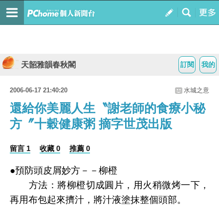
天韶雅韻春秋閣
訂閱
我的
2006-06-17 21:40:20
水城之意
還給你美麗人生〝謝老師的食療小秘
方〞十穀健康粥 摘字世茂出版
留言 1
收藏 0
推薦 0
●預防頭皮屑妙方－－柳橙
方法：將柳橙切成圓片，用火稍微烤一下，
再用布包起來擠汁，將汁液塗抹整個頭部。