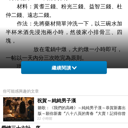
材料：黃耆三錢、粉光三錢、益智三錢、杜
仲二錢、遠志二錢。
作法：先將藥材簡單沖洗一下，以三碗水加
半杯米酒先浸泡兩小時，然後家小排骨三、四
塊，
放在電鍋中燉，大約燉一小時即可，
一帖以一天內分三次吃完為原則。
功效：轉骨、開胃、增強智力、腦力。
繼續閱讀
注意：１、通常要連吃一星期到十天，之後
每半個月再服用三帖。
你可能感興趣的文章
２、排骨更換為魚頭、豬龍骨、豬
腦、雞肉。吃素者可改放豆腐或雞蛋。
祝賀～純純男子漢
聽歌：《我們的高峰》～純純男子漢～恭賀新書出
版～願你新書〞八十八頁的青春〞大賣！記得你曾
假如您的小孩體弱多病，屬於先天失調，已
22 小時前
經在我的版留言…「好讚的圖^^感覺大家
經輸在起跑點上，不妨趁著快速成長的轉骨期，