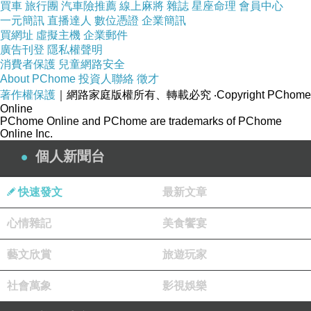
買車
旅行團
汽車險推薦
線上麻將
雜誌
星座命理
會員中心
塔芮絲、繆心、布魯克、露奇雅、西碧兒
一元簡訊
直播達人
數位憑證
企業簡訊
聯手執筆撰寫，共同打造年度最受矚目的星座運
買網址
虛擬主機
企業郵件
廣告刊登
隱私權聲明
勢全書！
消費者保護
兒童網路安全
About PChome
投資人聯絡
徵才
占星協會 會長星宿老師 ◆編審監修
著作權保護
｜網路家庭版權所有、轉載必究
‧Copyright PChome
Online
~水瓶世紀．第五太陽季．最新預言~
PChome Online and PChome are trademarks of PChome
Online Inc.
個人新聞台
融合「宏觀世局占星」、「微觀星座運勢」！
解開你從小到大對占星的所有困惑！
快速發文
最新文章
深入剖析2011~2020間十二星座的運勢起伏！
年度最值得收藏的第一本星座運勢書！
心情雜記
美食饗宴
藝文欣賞
旅遊玩家
幸運加乘
◆12星座全方位年度運勢
社會萬象
影視娛樂
◆12星座每月運勢