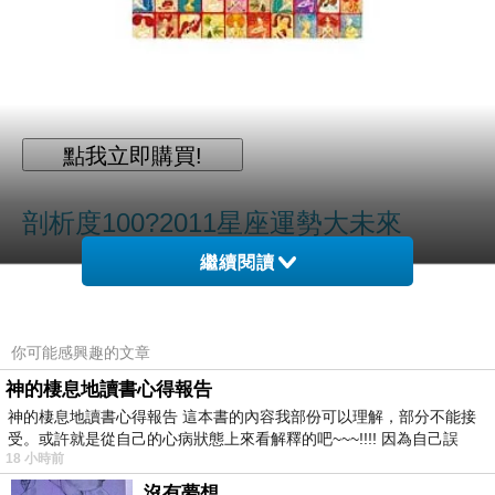
剖析度100?2011星座運勢大未來
繼續閱讀
今天來推薦 剖析度100?2011星座運勢
大未來
。常說行萬里路，讀萬卷書，找
你可能感興趣的文章
回讀書感覺，真的可以讓心靜下來，想
神的棲息地讀書心得報告
要戒掉手機與平板嗎? 一起來閱讀吧！
神的棲息地讀書心得報告 這本書的內容我部份可以理解，部分不能接
各位可以往下拉看看下方詳細介紹喔!
受。或許就是從自己的心病狀態上來看解釋的吧~~~!!!! 因為自己誤
18 小時前
如果你也想買
剖析度100?2011星座運
沒有夢想