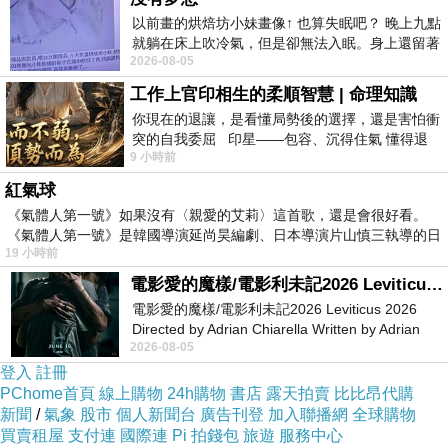
勢大未來
，
建議還是在博客來網路書店
以前畫的烘焙坊小妹畫像↑ 也算失眠吧？ 晚上九點
購買，可以在7-11取貨付款，真的很方
就躺在床上吹冷氣，但是卻無法入眠。身上還留著
2026-08-05
四點多跑的六公里的疲
便!
工作上官印相生的柔順智慧 | 命理知識
你現在的退讓，是看懂局勢後的選擇，還是害怕衝
博客來旅遊叢書
http://goo.gl/sUAB71
突的自我委屈 印星——包容、沉得住氣 懂得退
9 小時前
一步觀察，不會
紅氣球
每日一書66折 http://goo.gl/GRhjVu
《氣體人第一號》如果沒有〈親愛的艾莉〉這首歌，還是會很好看。
《氣體人第一號》是韓國導演延尚昊編劇、日本導演片山慎三執導的日
19 小時前
電影愛的魔樣/電影利未記2026 Leviticus 2026
電影愛的魔樣/電影利未記2026 Leviticus 2026
~啟思出版集團年度鉅作！~
Directed by Adrian Chiarella Written by Adrian
力邀【談星雜誌】、【完全星座誌】、【蘋果日
2026-08-05
Chiarella Starring Joe Bird
報】、【自由時報】、
登入
註冊
PChome首頁
線上購物
24h購物
書店
露天拍賣
比比昂代購
【時報周刊】、【新浪網】、【PChome】超人
新聞
/
氣象
股市
個人新聞台
廣告刊登
加入聯播網
全球購物
氣運勢作家＆占星協會 名師群：魔女克洛蒂、安
買賣租屋
支付連
國際連
Pi 拍錢包
旅遊
服務中心