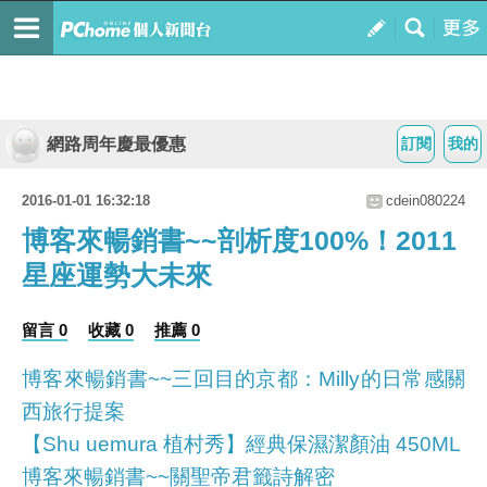
網路周年慶最優惠
訂閱
我的
2016-01-01 16:32:18
cdein080224
博客來暢銷書~~剖析度100%！2011
星座運勢大未來
留言 0
收藏 0
推薦 0
博客來暢銷書~~三回目的京都：Milly的日常感關
西旅行提案
【Shu uemura 植村秀】經典保濕潔顏油 450ML
博客來暢銷書~~關聖帝君籤詩解密