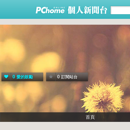
0
0
愛的鼓勵
訂閱站台
首頁