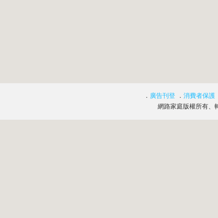
．
廣告刊登
．
消費者保護
網路家庭版權所有、轉載必究 