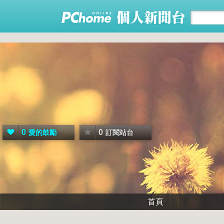
0
0
愛的鼓勵
訂閱站台
首頁