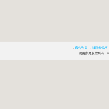
．
廣告刊登
．
消費者保護
網路家庭版權所有、轉載必究 