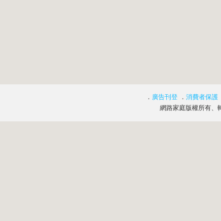
．
廣告刊登
．
消費者保護
網路家庭版權所有、轉載必究 