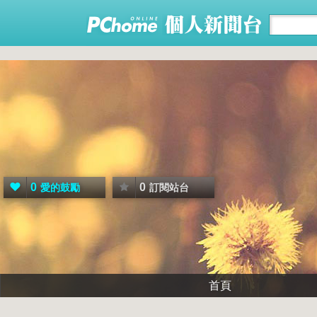
0
0
愛的鼓勵
訂閱站台
首頁