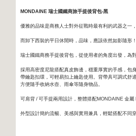
MONDAINE 瑞士國鐵商旅手提後背包-黑
優雅的品味是商務人士對外征戰時最有利的武器之一
而卸下西裝的平日休閒時，品味，應該依然如影隨形
瑞士國鐵商務手提後背包，從使用者的角度出發，為
採用高密度尼龍搭配真皮飾邊，穩重厚實的手感，包身
帶鑰匙扣環，可輕易扣上鑰匙使用。背帶具可調式舒適
方便隨手收納水壺、雨傘等隨身物品。
可肩背 / 可手提兩用設計，整體搭配MONDAINE 
外型設計簡約流暢、美感與實用兼具，輕鬆搭配不同