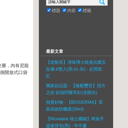
標題
內容
標籤
最新文章
【老船長】淨味博士除臭抗菌五
夾層，內有尼龍
趾襪-6雙入(黑-白-灰) - 必買當
兩側開放式口袋
紅
獨家款話題 - 【臻觀璽世】四方
之炫 財福閃耀耳針(含開光)
熱賣好物 - 【BIODERMA】雷
斑高效防曬霜(30ml)
【Mondaine 瑞士國鐵】商旅手
提後背包(黑) - 年中慶