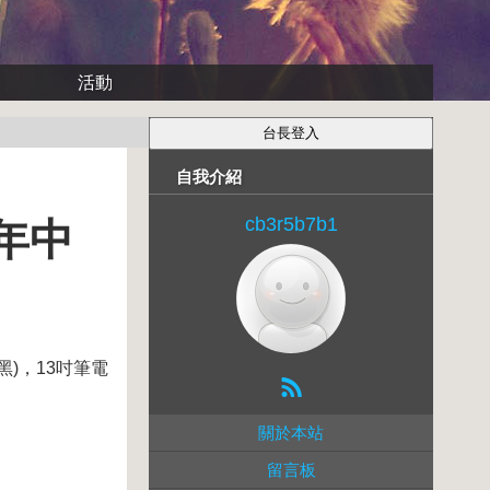
活動
自我介紹
cb3r5b7b1
 年中
黑)，13吋筆電
關於本站
留言板