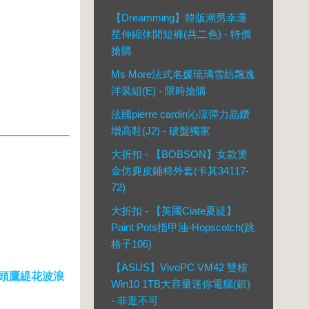
【Dreamming】韓版潮男幸運
星伸縮休閒短褲(共二色) - 特價
搶購
Ms More法式名媛琉璃雪紡飄逸
洋裝組(E) - 限時搶購
法國pierre cardin沁涼彈力晶鑽
增高鞋(J2) - 破盤獨家
大折扣 - 【BOBSON】女款燙
金仿麂皮鋪棉外套(卡其34117-
72)
大折扣 - 【英國Ciate夏緹】
Paint Pots指甲油-Hopscotch(跳
格子106)
【ASUS】VivoPC VM42 雙核
 貓頭鷹緹花波浪
Win10 1TB大容量迷你電腦(銀)
- 非逛不可