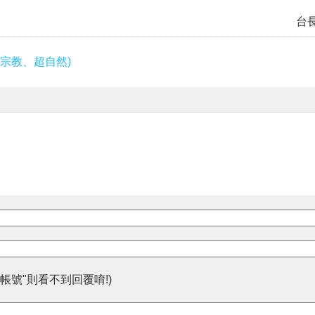
台
宗教、超自然)
帳號"則看不到回覆唷!)