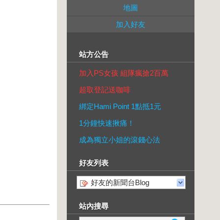
地圖
加入好友
站方公告
加入PS女孩 組隊瘋搶2百萬
超取登記送咖啡
綁定Hami Point 1點抵1元
1分鐘快速揪痛！
成為獨立小姐的滾錢心法
好友列表
好友的新聞台Blog
站內搜尋