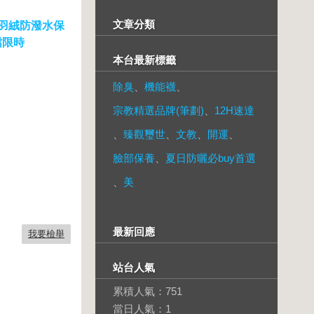
文章分類
0%羽絨防潑水保
強檔限時
本台最新標籤
除臭
、
機能襪
、
宗教精選品牌(筆劃)
、
12H速達
、
臻觀璽世
、
文教
、
開運
、
臉部保養
、
夏日防曬必buy首選
、
美
最新回應
我要檢舉
站台人氣
累積人氣：
751
當日人氣：
1