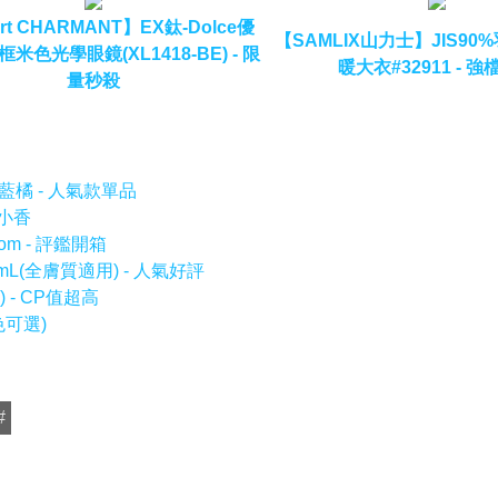
Art CHARMANT】EX鈦-Dolce優
【SAMLIX山力士】JIS9
米色光學眼鏡(XL1418-BE) - 限
暖大衣#32911 - 
量秒殺
藍橘 - 人氣款單品
牌小香
som - 評鑑開箱
L(全膚質適用) - 人氣好評
 - CP值超高
色可選)
#