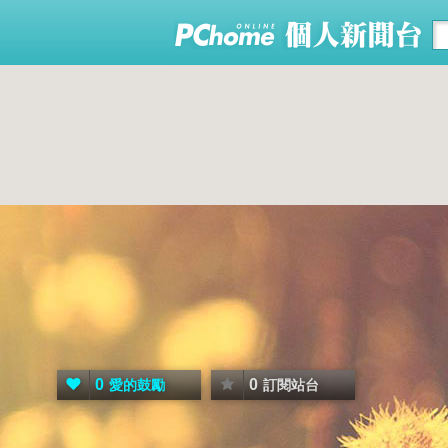
0
0
愛的鼓勵
訂閱站台