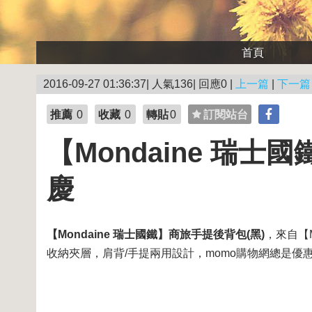
首頁
2016-09-27 01:36:37| 人氣136| 回應0 |
上一篇
|
下一篇
推薦
0
收藏
0
轉貼
0
訂閱站台
【Mondaine 瑞士
慶
【Mondaine 瑞士國鐵】商旅手提後背包(黑)
，來自【M
收納夾層，肩背/手提兩用設計，momo購物網總是優