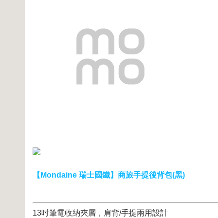
【Mondaine 瑞士國鐵】商旅手提後背包(黑)
13吋筆電收納夾層，肩背/手提兩用設計