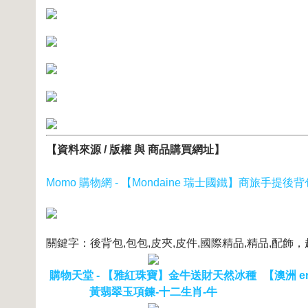
【資料來源 / 版權 與 商品購買網址】
Momo 購物網 - 【Mondaine 瑞士國鐵】商旅手提後背
關鍵字：後背包,包包,皮夾,皮件,國際精品,精品,配
購物天堂 - 【雅紅珠寶】金牛送財天然冰種
【澳洲 e
黃翡翠玉項鍊-十二生肖-牛