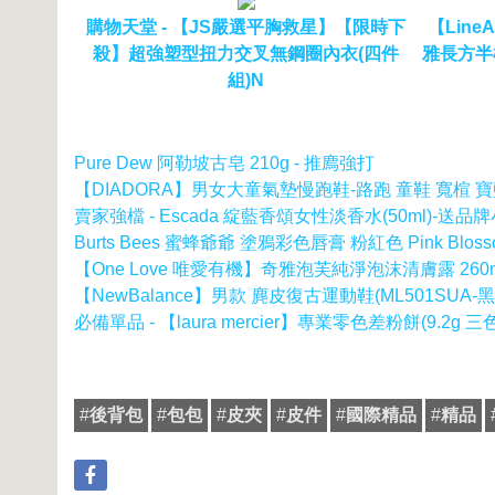
購物天堂 - 【JS嚴選平胸救星】【限時下
【Line
殺】超強塑型扭力交叉無鋼圈內衣(四件
雅長方半框
組)N
Pure Dew 阿勒坡古皂 210g - 推廌強打
【DIADORA】男女大童氣墊慢跑鞋-路跑 童鞋 寬楦 寶
賣家強檔 - Escada 綻藍香頌女性淡香水(50ml)-送品
Burts Bees 蜜蜂爺爺 塗鴉彩色唇膏 粉紅色 Pink Blos
【One Love 唯愛有機】奇雅泡芙純淨泡沫清膚露 260m
【NewBalance】男款 麂皮復古運動鞋(ML501SUA-黑)
必備單品 - 【laura mercier】專業零色差粉餅(9.2g 三
#
後背包
#
包包
#
皮夾
#
皮件
#
國際精品
#
精品