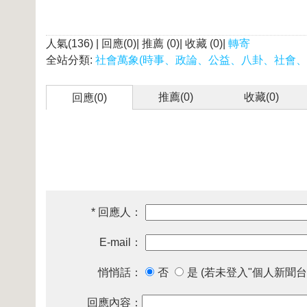
人氣(136) | 回應(0)| 推薦 (
0
)| 收藏 (
0
)|
轉寄
全站分類:
社會萬象(時事、政論、公益、八卦、社會、
推薦(
0
)
收藏(
0
)
回應(0)
* 回應人：
E-mail：
悄悄話：
否
是 (若未登入"個人新聞台
回應內容：