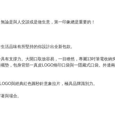
，無論是與人交談或是做生意，第一印象總是重要的！
！
對生活品味有所堅持的你設計出全新包款。
具有支撐力。大開口取放容易，一目瞭然，專屬13吋筆電收納
襯墊，包身背部一真皮LOGO烙印口袋與一隱藏式口袋。外邊
金屬 LOGO與經典紅色圓秒針意象拉片，極具品牌識別力。
穿著與場合。