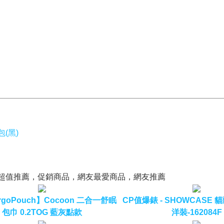
包(黑)
飾，超值推薦，促銷商品，網友最愛商品，網友推薦
rgoPouch】Cocoon 二合一舒眠
CP值爆錶 - SHOWCASE
包巾 0.2TOG 藍灰點款
洋裝-162084F