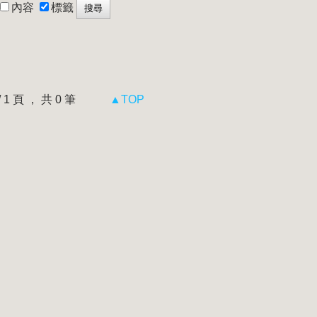
內容
標籤
 / 1 頁 ， 共 0 筆
▲TOP