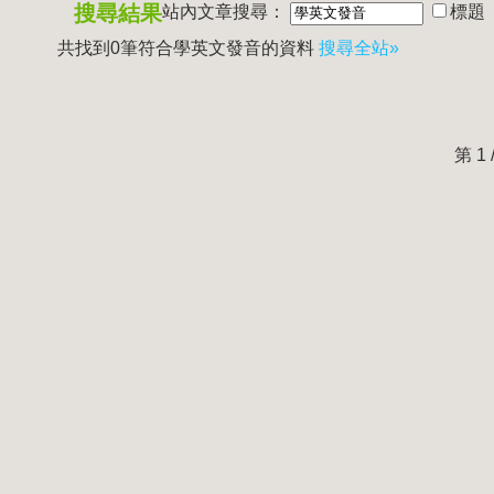
搜尋結果
站內文章搜尋：
標題
共找到0筆符合
學英文發音
的資料
搜尋全站»
第 1