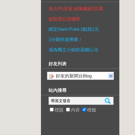
加入PS女孩 組隊瘋搶2百萬
超取登記送咖啡
綁定Hami Point 1點抵1元
1分鐘快速揪痛！
成為獨立小姐的滾錢心法
好友列表
好友的新聞台Blog
站內搜尋
標題
內容
標籤