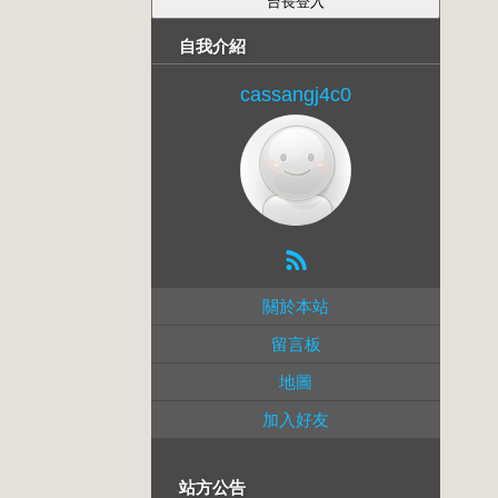
自我介紹
cassangj4c0
關於本站
留言板
地圖
加入好友
站方公告