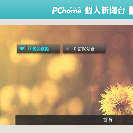
0
0
愛的鼓勵
訂閱站台
首頁