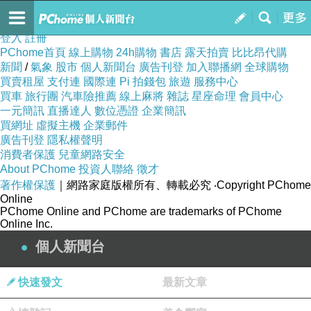
訂閱
我的
登入
註冊
PChome首頁
線上購物
24h購物
書店
露天拍賣
比比昂代購
新聞
/
氣象
股市
個人新聞台
廣告刊登
加入聯播網
全球購物
買賣租屋
支付連
國際連
Pi 拍錢包
旅遊
服務中心
買車
旅行團
汽車險推薦
線上麻將
雜誌
星座命理
會員中心
一元簡訊
直播達人
數位憑證
企業簡訊
買網址
虛擬主機
企業郵件
廣告刊登
隱私權聲明
消費者保護
兒童網路安全
About PChome
投資人聯絡
徵才
著作權保護
｜網路家庭版權所有、轉載必究
‧Copyright PChome
Online
PChome Online and PChome are trademarks of PChome
Online Inc.
個人新聞台
快速發文
最新文章