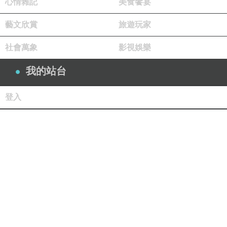
心情雜記
美食饗宴
藝文欣賞
旅遊玩家
社會萬象
影視娛樂
我的站台
登入