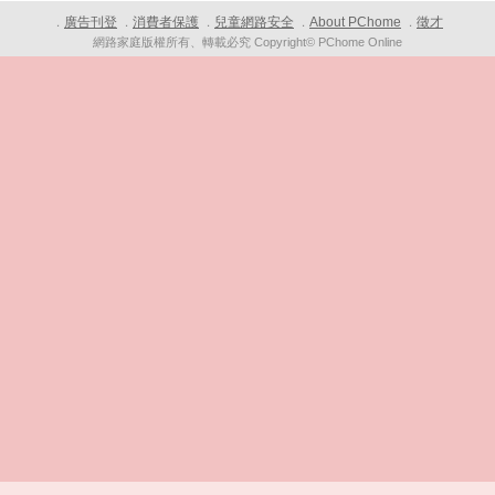
廣告刊登
消費者保護
兒童網路安全
About PChome
徵才
．
．
．
．
．
網路家庭版權所有、轉載必究 Copyright© PChome Online