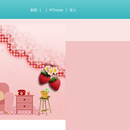
|
|
|
新聞
PChome
登入