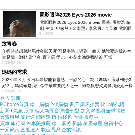
基本金屬、塑橡膠、機械分別年增13.4%、9%及
電影眼眸2026 Eyes 2026 movie
6%，主因油鋼價均上漲，加上市場需求逐漸回
電影眼眸2026 Eyes 2026 movie 導演: 廉智浩 編
溫，而景氣趨好也帶動機械產品需求增加。但化
劇 主演: 申敏兒 / 金南熙 / 李承勇 / 金英雅 電影眼
學品卻意外小減0.8%，主因部分太陽能電池上游
3 小時前
眸2026描述攝影師徐珍因遺
原料需求減少，抵銷部分接單。而在接單地區方
致青春
年輕時曾想著騎馬仗劍闖天涯 可是半路上遇到一個人 她說要許我終生
面，去年對美接單達1276億美元，為歷年新高，
於是我一激動 當了劍 賣了馬 從此一心柴米油鹽醬醋茶 可當
年增1.3%；而對中接單也已連續六個月正成長，
2026-08-06
但全年仍年減0.2%。對東協訂單為全年年增率最
媽媽的需求
高地區，年增1.7%；而對日本則為衰退幅度最
2026 年 8 月 6 日我希望能有靈感，平靜的心，寫《媽媽》這系列好久
好久，媽媽確是我生命中最重要的人之一，雖然很想媽媽像我愛她一樣
高，全年年減17.3%。展望未來，林麗貞表示，
2026-08-06
一月份年增率應可正成長，訂單金額約在345到
登入
註冊
PChome首頁
線上購物
24h購物
書店
露天拍賣
比比昂代購
355億美元之間，年增0.9％到3.8%。她也表示，
新聞
/
氣象
股市
個人新聞台
廣告刊登
加入聯播網
全球購物
第一季及全年應皆可審慎樂觀看待，若經濟因素
買賣租屋
支付連
國際連
Pi 拍錢包
旅遊
服務中心
買車
旅行團
汽車險推薦
線上麻將
雜誌
星座命理
會員中心
沒有巨
雅思補習班老師推薦
大變化，正成長機率
一元簡訊
直播達人
數位憑證
企業簡訊
高；除去年上半年基期低因素外，不少廠商對未