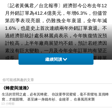
〔記者黃佩君／台北報導〕經濟部今公布去年12
月外銷訂單為412.4億美元，年增6.3%，但儘管
第四季表現亮眼，仍難挽全年衰退，全年年減
1.6%，也是史上首次連續兩年外銷訂單衰退。不
過經濟部統計處長林麗貞表示，今年恢復情況預
計較高，上半年廠商展望均不錯，預計若經濟因
素沒有巨大變動，一月及今年全年訂單均有望正
成長。12月外銷訂單除化學品外，其他主要接單
繼續閱讀
貨品均為正成長。其中資通訊產品為130億美
元、年增7.2%，主因高階商用、電競筆電及穿戴
你可能感興趣的文章
裝置、伺服器需求增加所致，全年接單1355億美
元也為歷年新高。電子產品為106.8億美元、年
《蜂蜜與漣漪》
生活的苦悶之處，必有其蜂蜜。 你說要學習蜜獾，毫不畏懼地 直搗蜂
增8.1%，主因晶圓代工、封測等訂單增加。而以
窩，才能親嚐。 甚至練一身鐵布衫、金鐘罩， 在暴風雨來襲
面板為主的精密儀器更年增達8.8%，主因去年底
13 小時前
價量齊揚，供不應求。而傳產表現也相當亮眼，