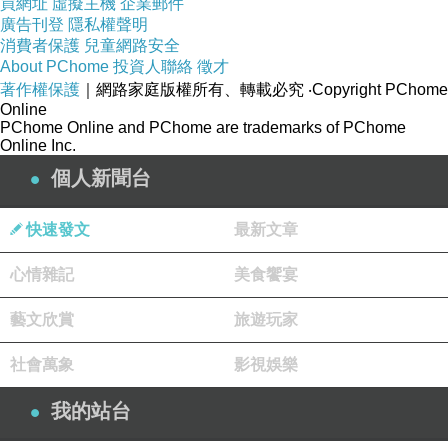
買網址
虛擬主機
企業郵件
廣告刊登
來預期不錯，除非油價等短期大幅下滑等因素干
隱私權聲明
消費者保護
兒童網路安全
擾；而下半年則須視整體經濟情勢而定，此外智
About PChome
投資人聯絡
徵才
慧型手機新品是否具有吸引力，也是訂單表現的
著作權保護
｜網路家庭版權所有、轉載必究
‧Copyright PChome
Online
關鍵。
PChome Online and PChome are trademarks of PChome
Online Inc.
個人新聞台
快速發文
最新文章
心情雜記
美食饗宴
線上學英語推薦
藝文欣賞
旅遊玩家
社會萬象
影視娛樂
我的站台
記者劉致柔／綜合報導