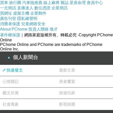
★★★★☆
4.6
買車
旅行團
汽車險推薦
線上麻將
雜誌
星座命理
會員中心
一元簡訊
直播達人
數位憑證
企業簡訊
客户满意度
買網址
虛擬主機
企業郵件
高
廣告刊登
隱私權聲明
消費者保護
兒童網路安全
服务范围
About PChome
投資人聯絡
徵才
全球
著作權保護
｜網路家庭版權所有、轉載必究
‧Copyright PChome
Online
价格评估
PChome Online and PChome are trademarks of PChome
中高
Online Inc.
在国际搬家领域以高客户满意度著称，多次获得
個人新聞台
业界认可。提供全球性综合搬家服务，专业团队
协助规划整个搬迁流程，从前期报价、包装、运
快速發文
最新文章
输到目的地交付均有完整支援。
心情雜記
美食饗宴
客户满意度高
全球服务完善
流程规划专业
价格
藝文欣賞
偏高
中文沟通支援有限
旅遊玩家
3
社會萬象
影視娛樂
Allied Van Lines