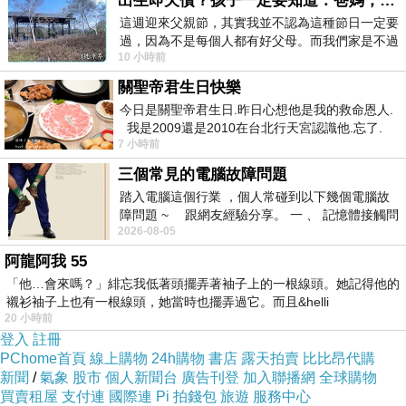
出生即欠債？孩子一定要知道：爸媽，其實我不欠你們
合理
這週迎來父親節，其實我並不認為這種節日一定要
专注提供从美国空运、海运搬家至中国的一站式
過，因為不是每個人都有好父母。而我們家是不過
10 小時前
節的，平時也沒什麼儀式感，生活趨近冷
服务，是华人客户首选。客服以中英双语流畅沟
關聖帝君生日快樂
通，回覆迅速，报价透明不含隐藏费用。提供整
今日是關聖帝君生日.昨日心想他是我的救命恩人.
柜（FCL）与散货拼箱（LCL）多种方案，支援
我是2009還是2010在台北行天宮認識他.忘了.
上门打包与门到门全程配送。99% 超过 1,500 则
7 小時前
一個奇摩交友的網友學
五星评价在国际搬家业界极为罕见，口碑为本次
三個常見的電腦故障問題
评比所有公司中最佳。
踏入電腦這個行業 ，個人常碰到以下幾個電腦故
障問題 ~ 跟網友經驗分享。 一 、 記憶體接觸問
口碑评价最佳
中文服务无障碍
价格透明合理
客
2026-08-05
題 : 記憶體即
服回覆迅速
华人经营信任感强
主要服务美国至
阿龍阿我 55
中国路线
「他…會來嗎？」緋忘我低著頭擺弄著袖子上的一根線頭。她記得他的
襯衫袖子上也有一根線頭，她當時也擺弄過它。而且&helli
2
20 小時前
International Van Lines
登入
註冊
PChome首頁
線上購物
24h購物
書店
露天拍賣
比比昂代購
美国全国连锁 · 专业国际搬家服务
新聞
/
氣象
股市
個人新聞台
廣告刊登
加入聯播網
全球購物
网路评分
買賣租屋
支付連
國際連
Pi 拍錢包
旅遊
服務中心