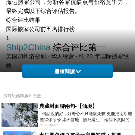
海运搬家公司，分析各家优缺点与价格竞争力，
最终完成以下综合评估报告。
综合评比结果
国际搬家公司前五名排行榜
1
Ship2China
综合评比第一
美国加州洛杉矶 · 华人经营 · 约 20 年国际搬家经
验
繼續閱讀
网路评分
★★★★★
5.0
评价数量
你可能感興趣的文章
1,500+ 则
典藏封面聊兩句-【仙境】
五星比例
俗話說的好，好奇心不只能殺死貓 更能把衛斯理
99%
整得慘兮兮 冰天雪地、險死還生，兩個不貪財的
2026-08-05
人尋什麼寶？ 人家追尋愛情還
价格评估