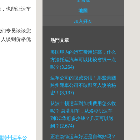
康，也能让运车
地圖
加入好友
我们专员谈谈您
客人谈到价格优
熱門文章
美国境内的运车费用好高，什么
方法托运汽车可以比较省钱一点
呢？(3,264)
运车公司的隐藏费用！那些美國
跨州運車公司不敢跟客人說的秘
密！(3,137)
从波士顿运车到加州费用怎么收
呢？ 急著用车，从洛杉矶运车
到DC华府多少钱？几天可以送
到？(2,674)
正在烦恼运车好还是自驾好吗？
国跨州运
车
公