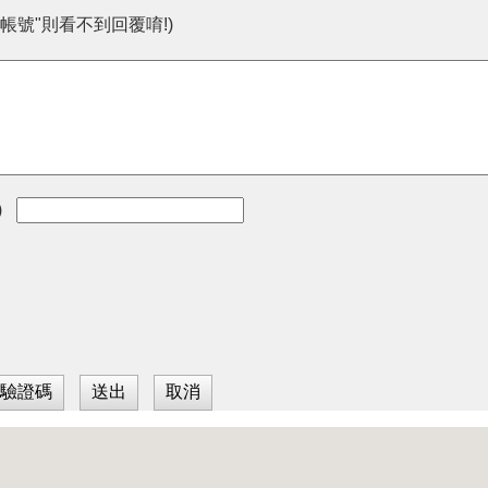
帳號"則看不到回覆唷!)
)