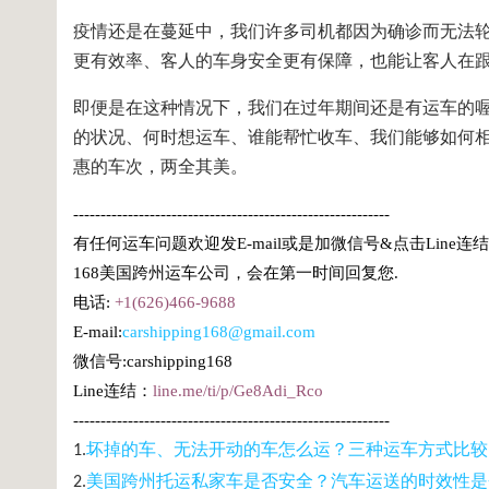
疫情还是在蔓延中，我们许多司机都因为确诊而无法
更有效率、客人的车身安全更有保障，也能让客人在
即便是在这种情况下，我们在过年期间还是有运车的
的状况、何时想运车、谁能帮忙收车、我们能够如何
惠的车次，两全其美。
----------------------------------------------------------
有任何运
车问题欢
迎
发
E-mail或是加微信号&点
击
Line
连结
168美国跨州运
车
公司，会在第一
时间
回复您.
电话
:
+1(626)466-9688
E-mail:
carshipping168@gmail.com
微信号:carshipping168
Line
连结
：
line.me/ti/p/Ge8Adi_Rco
----------------------------------------------------------
坏掉的
车
、无法开
动
的
车
怎么运？三种运
车
方式比
较
1.
美国跨州托运私家
车
是否安全？汽
车
运送的
时
效性是
2.