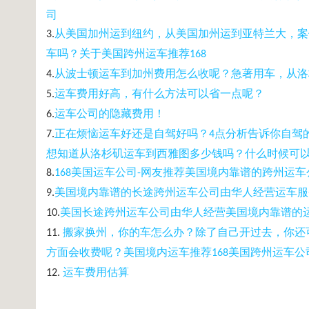
司
从美国加州运到
纽约
，从美国加州运到
亚
特
兰
大，案
3.
车吗
？关于美国跨州运
车
推荐
168
从波士
顿
运
车
到加州
费
用怎么收呢？
急著用
车
，从洛
4.
运
车费
用好高，有什么方法可以省一点呢？
5.
运
车
公司的
隐
藏
费
用！
6.
正在
烦恼
运
车
好
还
是自
驾
好
吗
？
点分析告
诉
你自
驾
7.
4
想知道从洛杉
矶
运
车
到西雅
图
多少
钱吗
？什么
时
候可
美国运
车
公司
网友推荐美国境内靠
谱
的跨州运
车
8.
168
-
美国境内靠
谱
的
长
途跨州运
车
公司由
华
人
经营
运
车
服
9.
美国
长
途跨州运
车
公司由
华
人
经营
美国境内靠
谱
的
10.
搬家
换
州，你的
车
怎么
办
？除了自己开
过
去，你
还
11.
方面会收
费
呢？美国境内运
车
推荐
美国跨州运
车
公
168
运
车费
用估算
12.