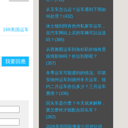
从叉车怎么运？运车遇到下雨如
何处理？(432)
休士顿到阿肯色州私家车运车，
：
168美国运车
在汽车网站上买的车辆可以运送
吗？(385)
从西雅图运车到洛杉矶价钱有受
疫情影响吗？价位到那呢？
我要回應
(357)
冬季运车可能遇到的情况。印第
安纳州运车到德州冬天运车、纽
约二月运车价位多少？三月运车
费用？(336)
回头车是什麽？今天就来解释，
要怎麽样才能配合回头车？
(262)
2026美国国际搬家公司评比排