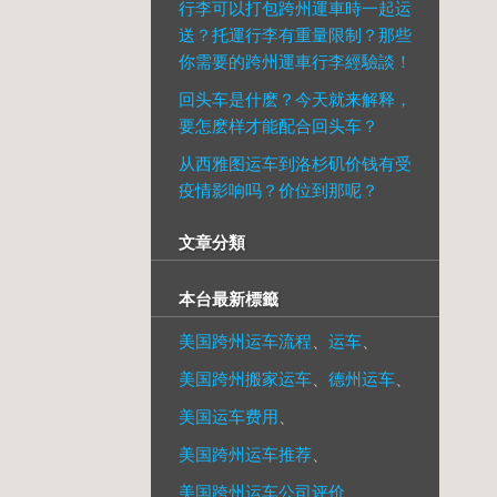
行李可以打包跨州運車時一起运
送？托運行李有重量限制？那些
你需要的跨州運車行李經驗談！
回头车是什麽？今天就来解释，
要怎麽样才能配合回头车？
从西雅图运车到洛杉矶价钱有受
疫情影响吗？价位到那呢？
文章分類
本台最新標籤
美国跨州运车流程
、
运车
、
美国跨州搬家运车
、
德州运车
、
美国运车费用
、
美国跨州运车推荐
、
美国跨州运车公司评价
、