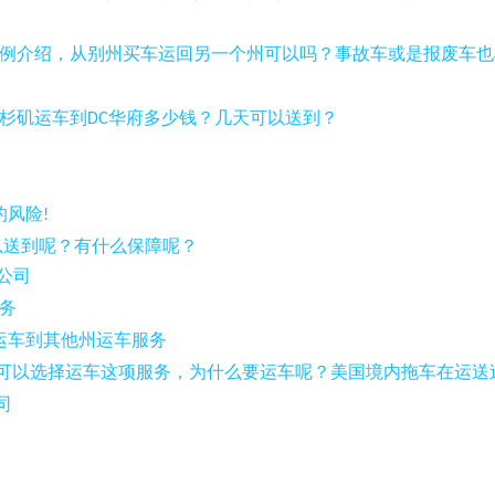
例介
绍
，从
别
州
买车
运回另一个州可以
吗
？事故
车
或是
报废车
也
杉
矶
运
车
到
华府多少钱？几天可以送到
？
DC
的
风险
!
以送到呢？有什么保障呢？
公司
务
运
车
到其他州运
车
服
务
可以
选择
运
车这项
服
务
，
为
什么要运
车
呢？美国境内拖
车
在运送
司