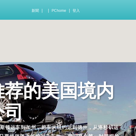
|
|
|
新聞
PChome
登入
推荐的美国境内
公司
休斯顿运车到加州，把车从纽约运到德州，从洛杉矶运