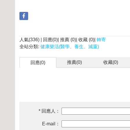
人氣(336) | 回應(0)| 推薦 (
0
)| 收藏 (
0
)|
轉寄
全站分類:
健康樂活(醫學、養生、減重)
推薦(
0
)
收藏(
0
)
回應(0)
* 回應人：
E-mail：