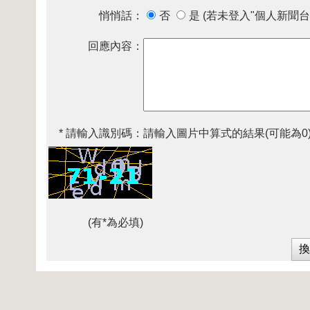
悄悄話：
否
是 (若未登入"個人新聞台
回應內容：
* 請輸入識別碼：
請輸入圖片中算式的結果(可能為0
(有*為必填)