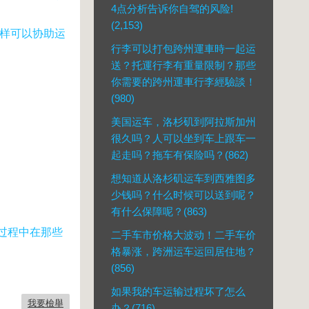
4点分析告诉你自驾的风险!
(2,153)
样
可以
协
助运
行李可以打包跨州運車時一起运
送？托運行李有重量限制？那些
你需要的跨州運車行李經驗談！
(980)
美国运车，洛杉矶到阿拉斯加州
很久吗？人可以坐到车上跟车一
起走吗？拖车有保险吗？(862)
想知道从洛杉矶运车到西雅图多
少钱吗？什么时候可以送到呢？
有什么保障呢？(863)
过
程中在那些
二手车市价格大波动！二手车价
格暴涨，跨洲运车运回居住地？
(856)
如果我的车运输过程坏了怎么
我要檢舉
办？(716)