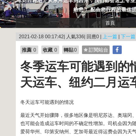
车到西雅图，从东岸运车到西岸，我们都会送上专业
给您！ 配合您行程的最佳
首頁
2021-02-18 00:17:42| 人氣336| 回應0 |
上一篇
|
下一篇
推薦
0
收藏
0
轉貼
0
訂閱站台
冬季运车可能遇到的
天运车、纽约二月运
冬天运车可能遇到的情况
最近天气开始骤降，很多地区像是明尼苏达、奥瑞冈
也可能会造成运车时间的不确定性增加。司机会因为
爱荷华州、印第安纳州、芝加哥最近得运费会因为天