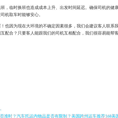
轮班，临时换班也造成成本上升、出发时间延迟。确保司机的健
跟司机取车时能够安心。
喔！也因为现在大环境的不确定因素很多，我们会建议客人联系
相互配合？只要客人能跟我们的司机互相配合，我们很容易能帮
。
否准
时
？汽
车
托运内物品是否有限制？美国跨州运
车
推荐
美
168