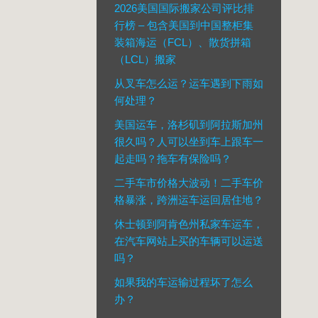
2026美国国际搬家公司评比排
行榜 – 包含美国到中国整柜集
装箱海运（FCL）、散货拼箱
（LCL）搬家
从叉车怎么运？运车遇到下雨如
何处理？
美国运车，洛杉矶到阿拉斯加州
很久吗？人可以坐到车上跟车一
起走吗？拖车有保险吗？
二手车市价格大波动！二手车价
格暴涨，跨洲运车运回居住地？
休士顿到阿肯色州私家车运车，
在汽车网站上买的车辆可以运送
吗？
如果我的车运输过程坏了怎么
办？