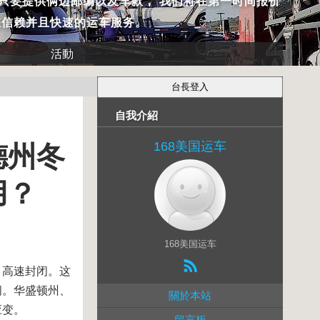
只要提供俩边邮编以及车款， 我们将在第一时间报价
您信赖并且快速的运车服务。
活動
自我介紹
168美国运车
德州冬
用？
168美国运车
、高速封闭。这
间。华盛顿州、
關於本站
应变。
留言板