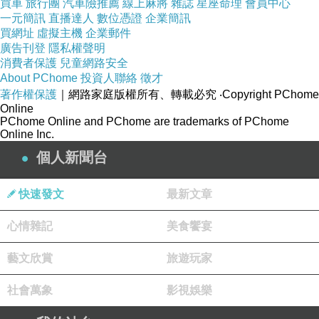
買車
旅行團
汽車險推薦
線上麻將
雜誌
星座命理
會員中心
一元簡訊
直播達人
數位憑證
企業簡訊
買網址
虛擬主機
企業郵件
廣告刊登
隱私權聲明
消費者保護
兒童網路安全
About PChome
投資人聯絡
徵才
著作權保護
｜網路家庭版權所有、轉載必究
‧Copyright PChome
Online
PChome Online and PChome are trademarks of PChome
Online Inc.
個人新聞台
快速發文
最新文章
心情雜記
美食饗宴
藝文欣賞
旅遊玩家
社會萬象
影視娛樂