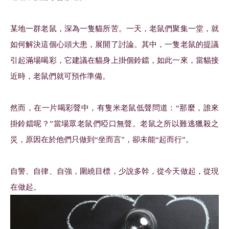
某地一群老鼠，深為一隻貓所苦。一天，老鼠們聚集一堂，就
如何解決這個心頭大患，展開了討論。其中，一隻老鼠的提議
引起滿場喝彩，它建議在貓身上掛個鈴鐺，如此一來，當貓接
近時，老鼠們就可預作準備。
然而，在一片喝彩聲中，有隻米老鼠低聲問道：“那麼，誰來
掛鈴鐺呢？”當場眾老鼠們啞口無聲。老鼠之所以難逃獵殺之
災，原因在於他們只做到“坐而言”，卻未能“起而行”。
自警、自律、自強，圍繞目標，少說多幹，從今天做起，從現
在做起。