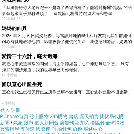
阿我阿龍 56
「我總覺得你大老遠跑來不是為了牽線搭橋？」龍疆對梅麗特說話的語
氣聽起來近乎無聊透頂了。 這次輪到梅麗特眺望大海和懸崖
2026-08-06
媽媽的面具
2026 年 8 月 6 日媽媽死後，每當讀到她的學生和好友寫到其生前如何
耐心有愛地教導他們，影響改變了他們的生命，我也感到驚訝，媽媽的
2026-08-06
愛情三十六計，瞞天過海
我把心事藏進尋常的問候，海面平靜如昔，心中悸動無法平息。 只有
海底的潮汐知道，我的世界早已向你傾斜。
17 小時前
皆以直心出離生死
直心念我生已盡梵行已立所作已辦不受後有，直心念我已斷不復更斷。
4 小時前
登入
註冊
明察秋毫
上一篇：
PChome首頁
線上購物
24h購物
書店
露天拍賣
比比昂代購
新聞
/
氣象
股市
個人新聞台
廣告刊登
加入聯播網
全球購物
健康靠自己
下一篇：
買賣租屋
支付連
國際連
Pi 拍錢包
旅遊
服務中心