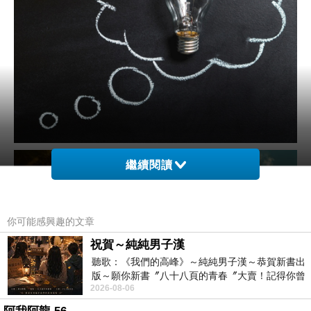
繼續閱讀
你可能感興趣的文章
祝賀～純純男子漢
聽歌：《我們的高峰》～純純男子漢～恭賀新書出
版～願你新書〞八十八頁的青春〞大賣！記得你曾
2026-08-06
經在我的版留言…「好讚的圖^^感覺大家