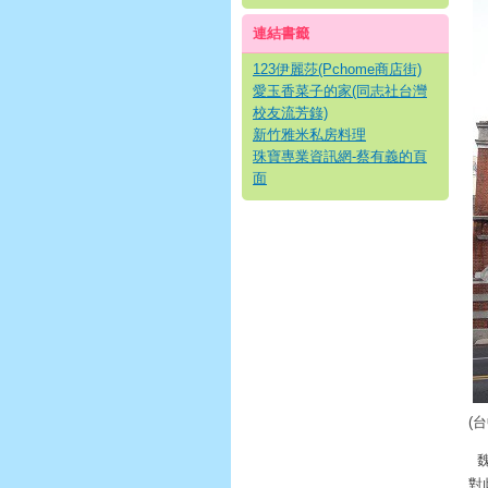
連結書籤
123伊麗莎(Pchome商店街)
愛玉香菜子的家(同志社台灣
校友流芳錄)
新竹雅米私房料理
珠寶專業資訊網-蔡有義的頁
面
(
對