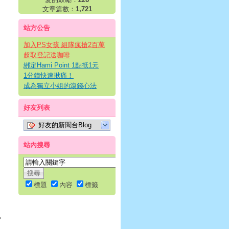
文章篇數：
1,721
站方公告
加入PS女孩 組隊瘋搶2百萬
超取登記送咖啡
綁定Hami Point 1點抵1元
1分鐘快速揪痛！
成為獨立小姐的滾錢心法
好友列表
好友的新聞台Blog
站內搜尋
標題
內容
標籤
，