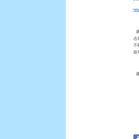
ht
志
不
故