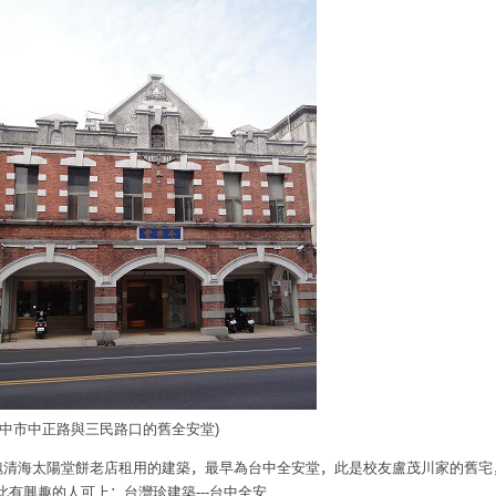
台中市中正路與三民路口的舊全安堂)
魏清海太陽堂餅老店租用的建築
，
最早為
台中全安堂
，
此
是校友盧茂川家的舊宅
此有興趣的人可上
：
台灣珍建築
---
台中全安