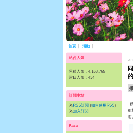
首頁
活動
站台人氣
201
同
累積人氣：
4,168,765
當日人氣：
434
訂閱本站
RSS訂閱
(
如何使用RSS
)
租
加入訂閱
雨
Kaza