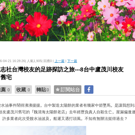
6-04-21 16:28:26| 人氣1,905| 回應0 |
上一篇
|
下一篇
志社台灣校友的足跡探訪之旅---8台中盧茂川校友
的舊宅
推薦
收藏
轉貼
訂閱站台
0
0
0
餿水油事件鬧得沸沸揚揚
，
台中製造太陽餅的業者有幾家中箭墜馬
，
是讓我想到
校友盧茂川舊宅的
「
魏清海太陽餅老店
」
去年經歷負責人自殺生亡
，
屋漏偏逢
，
許多業者此次受
餿水油波及
，
船遲又遇打頭風
，
不知有無辦法挺得過去？