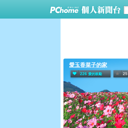
愛玉香菜子的家
226
25
愛的鼓勵