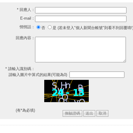
* 回應人：
E-mail：
悄悄話：
否
是 (若未登入"個人新聞台帳號"則看不到回覆唷!
回應內容：
* 請輸入識別碼：
請輸入圖片中算式的結果(可能為0)
(有*為必填)