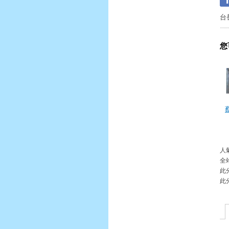
台
您
人氣
全
此
此