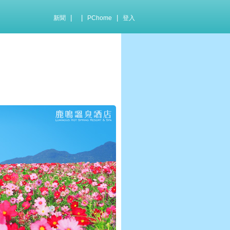
|
|
|
新聞
PChome
登入