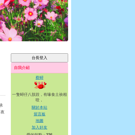
自我介紹
蔡蟳
一隻蟳仔八肢跤，有喙食土袂相
咬，
承
關於本站
連夜
留言板
地圖
加入好友
愛的鼓勵：
226