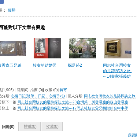
長：
蔡蟳
可能對以下文章有興趣
蔡孟鑫五兄弟
校友的結婚照
探足跡2
同志社台灣校友
的足跡探訪之旅-
-- 14畫家張義雄
(1,905) | 回應(0)| 推薦 (
0
)| 收藏 (
0
)|
轉寄
站分類:
心情日記(隨筆、日記、心情手札)
| 個人分類:
同志社台灣校友的足跡探訪之旅
分類下一篇:
同志社台灣校友的足跡探訪之旅---23台灣第一所發電廠的龜山發電廠
分類上一篇:
同志社台灣校友的足跡探訪之旅---17同志社校友父兄捐贈的台中中學
推薦(
0
)
收藏(
0
)
回應(0)
我要