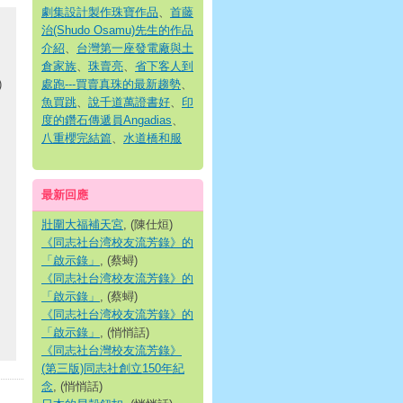
劇集設計製作珠寶作品
、
首藤
治(Shudo Osamu)先生的作品
介紹
、
台灣第一座發電廠與土
倉家族
、
珠賣亮
、
省下客人到
)
處跑---買賣真珠的最新趨勢
、
魚買跳
、
說千道萬證書好
、
印
度的鑽石傳遞員Angadias
、
八重櫻完結篇
、
水道橋和服
最新回應
壯圍大福補天宮
, (陳仕烜)
《同志社台湾校友流芳錄》的
「啟示錄」
, (蔡蟳)
《同志社台湾校友流芳錄》的
「啟示錄」
, (蔡蟳)
《同志社台湾校友流芳錄》的
「啟示錄」
, (悄悄話)
《同志社台灣校友流芳錄》
(第三版)同志社創立150年紀
念
, (悄悄話)