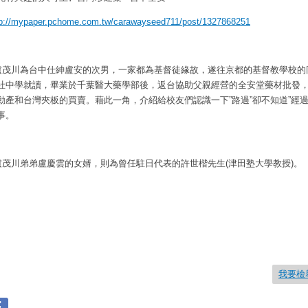
tp://mypaper.pchome.com.tw/carawayseed711/post/1327868251
盧茂川為台中仕紳盧安的次男，一家都為基督徒緣故，遂往京都的基督教學校的
社中學就讀，畢業於千葉醫大藥學部後，返台協助父親經營的全安堂藥材批發
動產和台灣夾板的買賣。藉此一角，介紹給校友們認識一下”路過”卻不知道”經過
事。
盧茂川弟弟盧慶雲的女婿，則為曾任駐日代表的許世楷先生
(
津田塾大學教授
)
。
我要檢