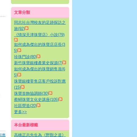
文章分類
同志社台灣校友的足跡探訪之
旅(92)
《情深天津珠寶店》小說(79)
如何成為傑出的珠寶店店長(3
5)
珍珠門診(80)
新竹珠寶銀樓產業史探源(7)
如何成為傑出的珠寶銷售員(6
5)
珠寶銀樓零售店客戶投訴對應
(15)
珠寶首飾協調師(30)
|
蔡蟳珠寶文化史講座(105)
社區營造(20)
更多
>>
本台最新標籤
高橋正志先生為《野獸之道》
回應