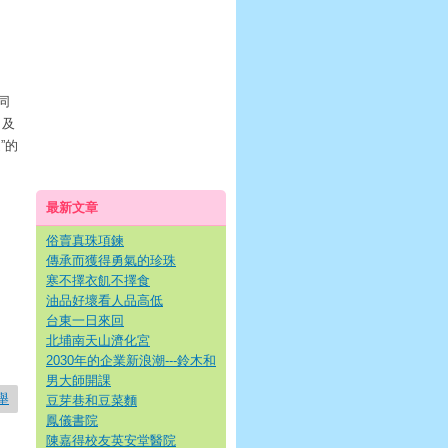
同
，及
”的
最新文章
俗賣真珠項鍊
傳承而獲得勇氣的珍珠
寒不擇衣飢不擇食
油品好壞看人品高低
台東一日來回
北埔南天山濟化宮
2030年的企業新浪潮---鈴木和
男大師開課
舉
豆芽巷和豆菜麵
鳳儀書院
陳嘉得校友英安堂醫院