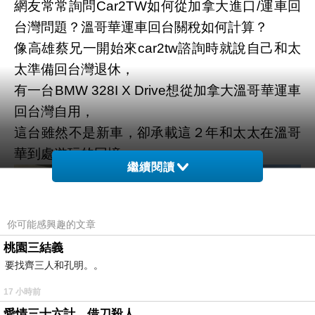
網友常常詢問Car2TW如何從加拿大進口/運車回
台灣問題？溫哥華運車回台關稅如何計算？
像高雄蔡兄一開始來car2tw諮詢時就說自己和太
太準備回台灣退休，
有一台BMW 328I X Drive想從加拿大溫哥華運車
回台灣自用，
這台雖然不是新車，卻承載這２年和太太在溫哥
華到處遊玩的回憶，
繼續閱讀
你可能感興趣的文章
桃園三結義
要找齊三人和孔明。。
17 小時前
愛情三十六計，借刀殺人