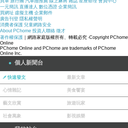
買車
旅行團
汽車險推薦
線上麻將
雜誌
星座命理
會員中心
一元簡訊
直播達人
數位憑證
企業簡訊
買網址
虛擬主機
企業郵件
廣告刊登
隱私權聲明
消費者保護
兒童網路安全
About PChome
投資人聯絡
徵才
著作權保護
｜網路家庭版權所有、轉載必究
‧Copyright PChome
Online
PChome Online and PChome are trademarks of PChome
Online Inc.
個人新聞台
讓我們來看看Car2TW協助溫哥華蔡兄的BMW
328I進口回台灣的一些簡介
快速發文
最新文章
下圖為高雄蔡兄在加拿大溫哥華的BMW 328I
ICBC保單及愛車照片，
心情雜記
美食饗宴
從加拿大溫哥華個人自用運車回台灣最重要的文
藝文欣賞
旅遊玩家
件是ICBC保單，證明這台BMW 328I有在溫哥華
行駛過。
更多從加拿大或美國運車回台流程及關
社會萬象
影視娛樂
稅費用及案例說明也可以參閱這篇文章
。