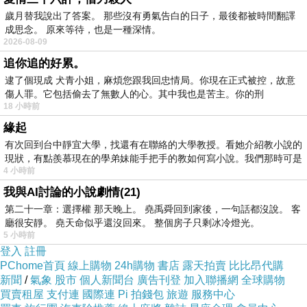
歲月替我說出了答案。 那些沒有勇氣告白的日子，最後都被時間翻譯
成思念。 原來等待，也是一種深情。
2026-08-09
車有價，回憶卻是無價，想回到台灣之繼續累積
追你追的好累。
美好回憶，
逮了個現成 犬青小姐，麻煩您跟我回忠情局。你現在正式被控，故意
於是想問一下關於把車運回台灣流程及從加拿大
傷人罪。它包括偷去了無數人的心。其中我也是苦主。你的刑
18 小時前
汽車海運回台、進口關稅及驗車等費用，
緣起
還有整個運車回台灣時間大約會需要花多少時
有次回到台中靜宜大學，找還有在聯絡的大學教授。看她介紹教小說的
間？
現狀，有點羨慕現在的學弟妹能手把手的教如何寫小說。我們那時可是
擔心車無法在台灣領牌因為要通過ARTC車測才
4 小時前
可以領牌，
我與AI討論的小說劇情(21)
第二十一章：選擇權 那天晚上。 堯禹舜回到家後，一句話都沒說。 客
想了解服務的內容有沒有包含代辦ARTC驗車服
廳很安靜。 堯天命似乎還沒回來。 整個房子只剩冰冷燈光。
務？
5 小時前
登入
註冊
後續車輛的維修保養服務及汽車保固該怎麼辦？
PChome首頁
線上購物
24h購物
書店
露天拍賣
比比昂代購
新聞
/
氣象
股市
個人新聞台
廣告刊登
加入聯播網
全球購物
買賣租屋
支付連
國際連
Pi 拍錢包
旅遊
服務中心