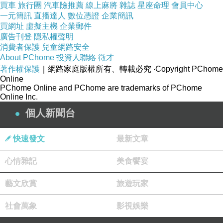
買車
旅行團
汽車險推薦
線上麻將
雜誌
星座命理
會員中心
題也可以參閱這篇文章
，您的問題回答如下
一元簡訊
直播達人
數位憑證
企業簡訊
需準備之文件請參考此
出口時需準備文件
買網址
虛擬主機
企業郵件
廣告刊登
隱私權聲明
稅金部分請查閱
進口關稅
或
進口車
實例。
消費者保護
兒童網路安全
About PChome
投資人聯絡
徵才
著作權保護
｜網路家庭版權所有、轉載必究
‧Copyright PChome
Online
PChome Online and PChome are trademarks of PChome
Online Inc.
個人新聞台
快速發文
最新文章
心情雜記
美食饗宴
藝文欣賞
旅遊玩家
社會萬象
影視娛樂
我的日常生活行李可以放在車上海運回來台灣嗎？