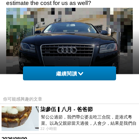
estimate the cost for us as well?
繼續閱讀
你可能感興趣的文章
柒參伍▎八月 - 爸爸節
幫公公過節，我們帶公婆去吃三合院，是港式粵
Audi A5 2012
菜。以為父親節當天過後，人會少，結果是我們自
Is there a phone we can reach you when want
22 小時前
己想多了。人陸續地進，滿滿都是人，個人
to ship the car?