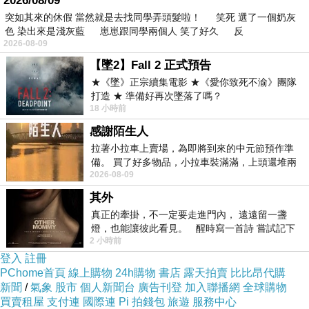
2026/08/09
突如其來的休假 當然就是去找同學弄頭髮啦！ 笑死 選了一個奶灰
Thanks,
色 染出來是淺灰藍 崽崽跟同學兩個人 笑了好久 反
2026-08-09
【墜2】Fall 2 正式預告
★《墜》正宗續集電影 ★《愛你致死不渝》團隊
打造 ★ 準備好再次墜落了嗎？
18 小時前
感謝陌生人
拉著小拉車上賣場，為即將到來的中元節預作準
備。 買了好多物品，小拉車裝滿滿，上頭還堆兩
2026-08-09
紙箱。 雖辛苦了點，這點程度我一個人搬
其外
真正的牽掛，不一定要走進門內， 遠遠留一盞
燈，也能讓彼此看見。 醒時寫一首詩 嘗試記下
2 小時前
寂寞 卻只能記下它的附屬物 原
登入
註冊
PChome首頁
線上購物
24h購物
書店
露天拍賣
比比昂代購
很高興您的來信， 關於您所詢問的2012 A5運車問題，
更多有
新聞
/
氣象
股市
個人新聞台
廣告刊登
加入聯播網
全球購物
關美國加州洛杉磯運車回台灣流程及所需文件或是關稅費用問
買賣租屋
支付連
國際連
Pi 拍錢包
旅遊
服務中心