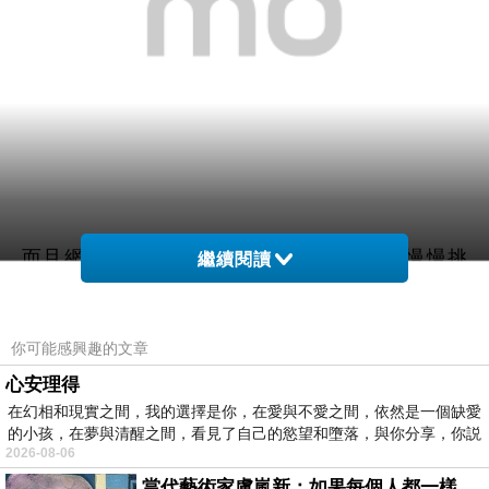
而且網路購物超方便24小時都能買，上網慢慢挑
繼續閱讀
選，看看網友鄉民心得文，
你可能感興趣的文章
以及推薦
【apbs】Samsung Galaxy J7 施華洛世奇
心安理得
彩鑽手機殼(維也納馨香)
哪裡買最便宜.最划算!
在幻相和現實之間，我的選擇是你，在愛與不愛之間，依然是一個缺愛
的小孩，在夢與清醒之間，看見了自己的慾望和墮落，與你分享，你説
查了很多【apbs】Samsung Galaxy J7 施華洛世奇
2026-08-06
彩鑽手機殼(維也納馨香)的開箱.分享.評論跟比價的
當代藝術家盧嵐新：如果每個人都一樣，這世界該有多無聊？