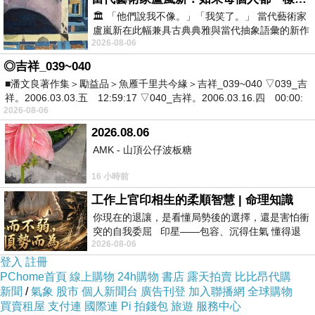
🏛️ 「他們說我不像。」「我笑了。」 當代藝術家
結果，發現它真的很棒!!!
盧嵐新在此幅兼具古典典雅與當代抽象語彙的新作
2026-08-06
中，以沈靜的藍色空間為背景，描繪了
而且在網路上購買，品質有保障又有七天鑑賞期，
◎吉祥_039~040
不滿意可以退貨也不用擔心買貴!
■潘文良著作集＞勵益品＞魚雁千里共今緣＞吉祥_039~040 ▽039_吉
祥。2006.03.03.五 12:59:17 ▽040_吉祥。2006.03.16.四 00:00:
2026-08-06
你一定要來看看【apbs】Samsung Galaxy J7 施華
2026.08.06
洛世奇彩鑽手機殼(維也納馨香)~~
AMK - 山頂公仔波板糖
16 小時前
我是在這裡買的，多比較不吃虧唷!!
:
工作上官印相生的柔順智慧 | 命理知識
你現在的退讓，是看懂局勢後的選擇，還是害怕衝
突的自我委屈 印星——包容、沉得住氣 懂得退
2026-08-06
一步觀察，不會
登入
註冊
PChome首頁
線上購物
24h購物
書店
露天拍賣
比比昂代購
商品訊
新聞
/
氣象
股市
個人新聞台
廣告刊登
加入聯播網
全球購物
:#UTF8#3C756C3E0D0A202020202020202
息
買賣租屋
支付連
國際連
Pi 拍錢包
旅遊
服務中心