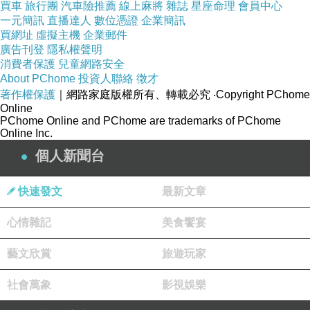
買車
旅行團
汽車險推薦
線上麻將
雜誌
星座命理
會員中心
020203C6C693E3C6120687265663D272F6D
一元簡訊
直播達人
數位憑證
企業簡訊
79706167652F4D656D62657243656E746572
買網址
虛擬主機
企業郵件
2E6A73703F66756E633D3336272074617267
廣告刊登
隱私權聲明
消費者保護
兒童網路安全
65743D275F626C616E6B273EE59381E8999
About PChome
投資人聯絡
徵才
FEFBC9A333839393630353C2F6C693E0D0
著作權保護
｜網路家庭版權所有、轉載必究
‧Copyright PChome
Online
A202020202020202020200D0A20202020202
PChome Online and PChome are trademarks of PChome
0202020203C6C693EE68EA1E696BDE88FA
Online Inc.
FE6B49BE4B896E5A587E6B0B4E699B6E99
個人新聞台
1BD3C2F6C693E3C6C693EE6AD90E5BC8F
快速發文
最新文章
E9A2A8E6A0BCE9A1AFE78FBEE5A5B3E68
0A7E69F94E7BE8E3C2F6C693E3C6C693EE
心情雜記
美食饗宴
99AB1E7B484E6B5AEE6B0B4E58DB0E88A
藝文欣賞
旅遊玩家
B1E7B48BE8A8ADE8A8883C2F6C693E0D0
A20202020202020203C2F756C3E
社會萬象
影視娛樂