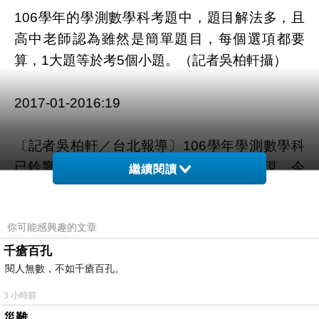
106學年的學測數學科考題中，題目解法多，且
高中老師認為雖然是簡單題目，每個選項都要
算，1大題等於考5個小題。（記者吳柏軒攝）
2017-01-2016:19
〔記者吳柏軒／台北報導〕106學年學測數學科
已鈴響，協助大考中心解題的高中老師發現，今
繼續閱讀
年考題是近3年最難，不少題目不能用單一觀念
解題，還有多種解法，用公式30秒內就能解題，
你可能感興趣的文章
不會的人若按部就班解題要3分鐘以上，憂心中
千瘡百孔
下程度學生將「考糊成一團」，建議大考中心出
閱人無數，不如千瘡百孔。
題應避免。麗山高中數學老師黃靜寧表示，今年
試題沒有基本題型，1個題目都要連結好幾個觀
3 小時前
念，才能順利得到答案，整份試卷比起去年跟前
災難