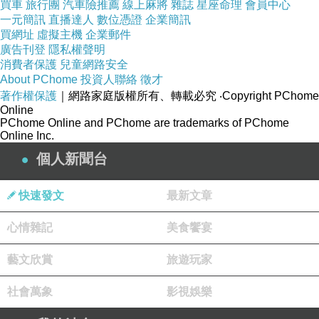
買車
旅行團
汽車險推薦
線上麻將
雜誌
星座命理
會員中心
對於高中現場教學沒有太大理解，一些題目雖然
一元簡訊
直播達人
數位憑證
企業簡訊
買網址
虛擬主機
企業郵件
透過公式就能簡單計算，但公式並非人人都會，
廣告刊登
隱私權聲明
因此無法達到給學生信心的目的，等同今年的基
消費者保護
兒童網路安全
About PChome
投資人聯絡
徵才
本題消失，只有程度夠好、夠敏感的學生才能拿
著作權保護
｜網路家庭版權所有、轉載必究
‧Copyright PChome
高分，相信今年原始分數會下降，不鼓勵如此的
Online
PChome Online and PChome are trademarks of PChome
出題方向。入闈的試考學生表示，今年數學取材
Online Inc.
平均、著重基本概念，如第11題考常見的正、餘
個人新聞台
弦定理，解法直接；第5題考散佈圖的相關性，
免計算即可解答；第8、13題解法多元，用代數
快速發文
最新文章
或幾何方向都可，如第7題須具備清楚分類能
心情雜記
美食饗宴
力，第12題評量取捨原理，2題都較有鑑別度，
但認為整份試卷難易度適中。黃璀娟說，數學科
藝文欣賞
旅遊玩家
缺考1856人，缺考率1.44％，也比去年的1.52％
社會萬象
影視娛樂
略降。