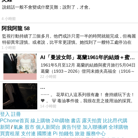
說錯話一般不會變成什麼災難；說對了，才會。
年都難，對中上程度的學生具有鑑別度，「適合
那些希望在申請入學搶到好學生的大學」，但中
4 小時前
下程度的學生就難區隔，認為考高分並不容易。
阿我阿龍 58
黃靜寧解釋，如第2部分的選填題A中，題幹寫遞
監視行動持續了三個多月。他們或許只需一半的時間就能完成，但梅麗
特卻異常謹慎。或者說，比平常更謹慎。她找到了一艘特工處停泊在
迴數列，要用帶入方法一個一個慢慢算，但若是
1 小時前
數理資優班的學生看到，就可能聯想到高中沒有
AI「曼波女郎」葛蘭1961年的結婚＋蜜月旅行 #戀上老電影 #葛蘭 #粟子
教過的「階差數列」，利用公式計算30秒內就有
1961年5月至12月 葛蘭的結婚與蜜月旅行5月04日
葛蘭（1933～2026）偕同未婚夫高福全（1916～
答案，但題目並沒超綱，因為還是有其他方法可
22 小時前
2004）乘郵輪赴倫敦6月15日於英國倫敦St.S
以慢慢算出答案，只是要花3分鐘以上。而選擇
…
第1題也把手機遊戲「精靈寶可夢」做引子入
⋯⋯ 。 花草幻人這系列很有趣！ 會持續玩下去！
題，黃靜寧說，雖然考的是加權平均數，但因為
🧡 。 🐻 毒油事件後，我很在意之後用油的採買。
14 小時前
前天購買了我之前就很愛
選項要計算全校老師與學生比率、人數等，光弄
登入
註冊
清楚選項問什麼就要花腦筋；還有第11題考正、
PChome首頁
線上購物
24h購物
書店
露天拍賣
比比昂代購
新聞
/
氣象
股市
個人新聞台
廣告刊登
加入聯播網
全球購物
餘弦定理，雖簡單可是5個選項都要算過一遍，
買賣租屋
支付連
國際連
Pi 拍錢包
旅遊
服務中心
一大題等於5小題。黃靜寧認為，命題老師可能