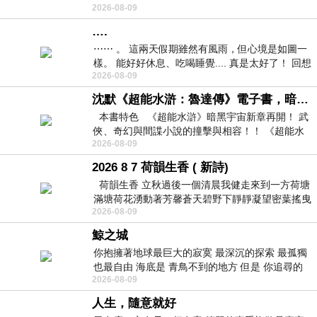
2026-08-09
紙箱。 雖辛苦了點，這點程度我一個人搬
….
⋯⋯ 。 這兩天假期雖然有風雨，但心境是如圖一
樣。 能好好休息、吃喝睡覺.... 真是太好了！ 回想
2026-08-09
起來，以前根本就很難有這
沈默《超能水滸：魯達傳》電子書，暗黑宇宙新章，一一五年八月璀璨上架！
本書特色 《超能水滸》暗黑宇宙新章再開！ 武
俠、奇幻與間諜小說的撞擊與相容！！ 《超能水
2026-08-09
滸》系列第四部
2026 8 7 荷韻生香 ( 新詩)
荷韻生香 立秋過後一個清晨我健走來到一方荷塘
滿塘荷花湧動著芳馨蒼天碧野下靜靜凝望密葉搖曳
2026-08-09
幽泉中復有蛙鳴嘓嘓水波裡搖曳
鯨之城
你抱擁著地球最巨大的寂寞 最深沉的探索 最孤獨
也最自由 海底是 青鳥不到的地方 但是 你追尋的
2026-08-09
幸福 可以比珍珠更
人生，隨意就好