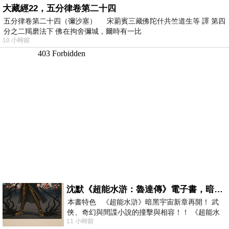
大藏經22，五分律卷第二十四
五分律卷第二十四（彌沙塞） 宋罽賓三藏佛陀什共竺道生等 譯 第四
分之二羯磨法下 佛在拘舍彌城，爾時有一比
10 小時前
沈默《超能水滸：魯達傳》電子書，暗黑宇宙新章，一一五年八月璀璨上架！
本書特色 《超能水滸》暗黑宇宙新章再開！ 武
俠、奇幻與間諜小說的撞擊與相容！！ 《超能水
11 小時前
滸》系列第四部變幻登場