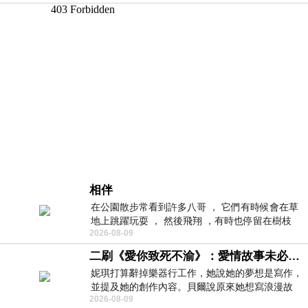
相伴
在公園散步常看到許多八哥 ， 它們有時候會在草
地上跳躍玩耍 ， 然後飛翔 ，有時也停留在樹枝
2026-08-09
上，它們身軀是咖啡色的，鳥喙是黃色
二刷《愛你致死不渝》：愛情故事未必是浪漫故事
妮琪打算辭掉樂器行工作，她說她的夢想是寫作，
並提及她的創作內容。貝爾說原來她想寫浪漫故
2026-08-09
事，妮琪回應：「不是浪漫故事，是愛情