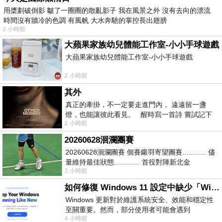
用槳劃破倒影 皺了一圈圈的散亂影子 我在風景之外 沒有去向的漂流
時間沒有牆冷的色調 有風帆 大水奔馳的掌控長出翅膀
2 小時前
大蘋果家族幼兒體能工作室-小小手球遊戲
大蘋果家族幼兒體能工作室-小小手球遊戲
2 小時前
其外
真正的牽掛，不一定要走進門內， 遠遠留一盞
燈，也能讓彼此看見。 醒時寫一首詩 嘗試記下
2 小時前
寂寞 卻只能記下它的附屬物 原
20260628洄瀾團賽
20260628洄瀾團賽 個賽鎩羽寄望團賽............ 儘
量維持最佳狀態............. 首役對陣新北金
3 小時前
龍............. 跨境群
如何修復 Windows 11 設定中缺少「Windows 更新」？
Windows 更新對於維護系統安全、效能和穩定性
至關重要。然而，部分使用者可能會遇到
4 小時前
Windows 11 設定應用程式中缺少「Windows 更