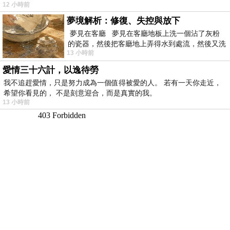
12 小時前
夢境解析：修復、失控與放下
夢見在客廳 夢見在客廳地板上洗一個沾了灰粉
的瓷器，然後把客廳地上弄得水到處流，然後又洗
13 小時前
一頂棒球潮帽，後來發現帽
愛情三十六計，以逸待勞
我不追趕愛情，只是努力成為一個值得被愛的人。 若有一天你走近，
希望你看見的， 不是刻意迎合，而是真實的我。
13 小時前