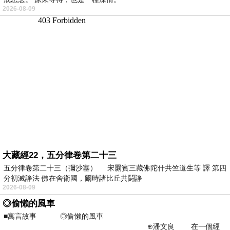
2026-08-09
大藏經22，五分律卷第二十三
五分律卷第二十三（彌沙塞） 宋罽賓三藏佛陀什共竺道生等 譯 第四
分初滅諍法 佛在舍衛國，爾時諸比丘共鬪諍
2026-08-09
◎偷懶的風車
■寓言故事 ◎偷懶的風車
⊕潘文良 在一個經