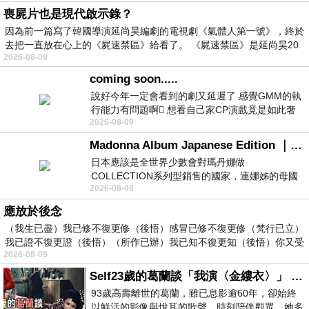
喪屍片也是現代啟示錄？
因為前一篇寫了韓國導演延尚昊編劇的電視劇《氣體人第一號》，終於
去把一直放在心上的《屍速禁區》給看了。 《屍速禁區》是延尚昊20
2026-08-09
coming soon.....
說好今年一定會看到的劇又延遲了 感覺GMM的執
行能力有問題啊🫩 想看自己家CP演戲竟是如此奢
2026-08-09
侈的事 GMM你說看看啊😑 先把劇放
Madonna Album Japanese Edition ｜瑪丹娜專輯們2026年日本版重發系列
日本應該是全世界少數會對瑪丹娜做
COLLECTION系列型銷售的國家，連娜姊的母國
2026-08-09
美國都沒對她這樣過，這全拜在他們到現在唱片
應放於後念
（我生已盡）我已修不復更修（後悟）感冒已修不復更修（梵行已立）
我已證不復更證（後悟）（所作已辦）我已知不復更知（後悟）你又受
2026-08-09
Self23歲的葛蘭談「我演〈金縷衣〉」 #戀上老電影 #粟子 #葛蘭
93歲高壽離世的葛蘭，雖已息影逾60年，卻始終
以鮮活的影像與悅耳的歌聲，時刻陪伴觀眾。她多