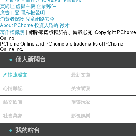
買網址
虛擬主機
企業郵件
廣告刊登
隱私權聲明
消費者保護
兒童網路安全
About PChome
投資人聯絡
徵才
著作權保護
｜網路家庭版權所有、轉載必究
‧Copyright PChome
Online
PChome Online and PChome are trademarks of PChome
Online Inc.
個人新聞台
快速發文
最新文章
心情雜記
美食饗宴
藝文欣賞
旅遊玩家
社會萬象
影視娛樂
我的站台