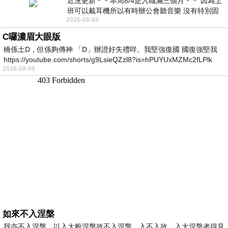
近況更新＊＊本周8/4是入職滿三個月＊＊ 因為上
班可以戴耳機所以有時辦公會聽音樂 沒有特別固
2026-08-09
定哪天但就是一周某一天會固定聽'90
C囉濃眉大眼版
橋係土D，但係夠傳神 「D」辦證好失禮咩。我堅強復國 國復強堅我
https://youtube.com/shorts/g9LsieQZzl8?is=hPUYUxMZMc2fLPlk
2026-08-09
如來不入涅槃
我亦不入涅槃，以入大般涅槃故不入涅槃，入不入故，入大涅槃者得見