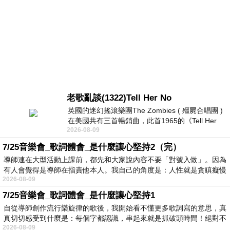
老歌亂談(1322)Tell Her No
英國的迷幻搖滾樂團The Zombies ( 殭屍合唱團 )
在美國共有三首暢銷曲，此首1965的《Tell Her
2026-08-09
No》即為其中之一，在告示牌百大單曲
7/25音樂會_歌詞體會_是什麼讓心堅持2（完）
導師連在大型活動上課前，都先和大家說內容不要「對號入做」。因為
有人會覺得是導師在指責他本人。我自己的角度是：人性就是貪瞋癡慢
2026-08-09
7/25音樂會_歌詞體會_是什麼讓心堅持1
自從導師創作流行樂旋律的歌後，我開始看不懂更多歌詞寫的意思，真
真切切感受到什麼是：每個字都認識，串起來就是抓破頭時間！絕對不
2026-08-09