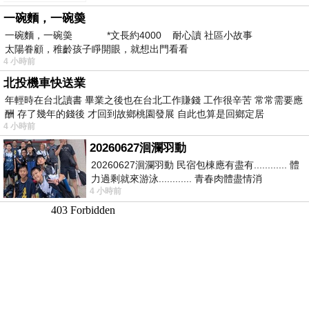
新」
一碗麵，一碗羮
一碗麵，一碗羮 *文長約4000 耐心讀 社區小故事
太陽眷顧，稚齡孩子睜開眼，就想出門看看
4 小時前
北投機車快送業
年輕時在台北讀書 畢業之後也在台北工作賺錢 工作很辛苦 常常需要應
酬 存了幾年的錢後 才回到故鄉桃園發展 自此也算是回鄉定居
4 小時前
20260627洄瀾羽動
20260627洄瀾羽動 民宿包棟應有盡有............ 體
力過剩就來游泳............ 青春肉體盡情消
4 小時前
磨............ 晚餐不必