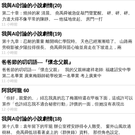
我與AI討論的小說劇情(20)
第二十章：燒掉的家 清晨。 堯禹舜被急促敲門聲驚醒。 砰、砰、砰。
力道大得不像平常的陳靜。 — 他猛地坐起。 房門一打
11 小時前
我與AI討論的小說劇情(19)
第十九章：忍耐的重量 離開鳴仁學院時。 天色已經漸漸暗了。 山路兩
旁樹影被夕陽拉得很長。 堯禹舜與苗心喻並肩走在下坡道上，兩
11 小時前
爸爸節的叨叨語---『懷念父親』
爸爸節的叨叨語---『懷念父親』 我的父親林建祥老師: 福建詔安中學
第二名畢業 廣東梅縣師範學校第一名畢業 考上廣東中
11 小時前
阿我阿龍 60
「你好，親愛的。」緋忘我真的忘了梅麗特還在甲板下面，這或許可以
算作「也許緋忘我不適合秘密行動」評價的一面，但她沒有表現出
12 小時前
我與AI討論的小說劇情(18)
第十八章：袁年留下的牢籠 辦公室裡安靜得令人難受。 窗外山風吹過
樹林。 堯禹舜低頭看著桌上的《群俠錄》資料。 那些角色設定。