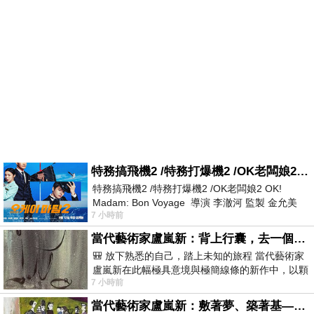
特務搞飛機2 /特務打爆機2 /OK老闆娘2 OK! Madam: Bon Voyage
特務搞飛機2 /特務打爆機2 /OK老闆娘2 OK!
Madam: Bon Voyage 導演 李澈河 監製 金允美
7 小時前
劇本 申鉉成 主演 嚴正化 朴誠雄
當代藝術家盧嵐新：背上行囊，去一個沒有人認識你的地方——看風景，也遇見渴望出發的自己
🎒 放下熟悉的自己，踏上未知的旅程 當代藝術家
盧嵐新在此幅極具意境與極簡線條的新作中，以顆
7 小時前
粒感豐富的灰綠粗糙背景，搭配凝練且具
當代藝術家盧嵐新：敷著夢、築著基——讓筆觸成為存在過的證據，將相遇的溫度熔鑄成新的模樣