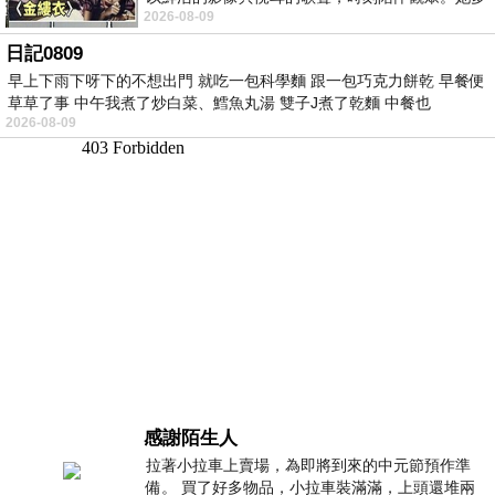
2026-08-09
才多藝、陽光開朗的形象，不僅保留在電影
日記0809
早上下雨下呀下的不想出門 就吃一包科學麵 跟一包巧克力餅乾 早餐便
草草了事 中午我煮了炒白菜、鱈魚丸湯 雙子J煮了乾麵 中餐也
2026-08-09
感謝陌生人
拉著小拉車上賣場，為即將到來的中元節預作準
備。 買了好多物品，小拉車裝滿滿，上頭還堆兩