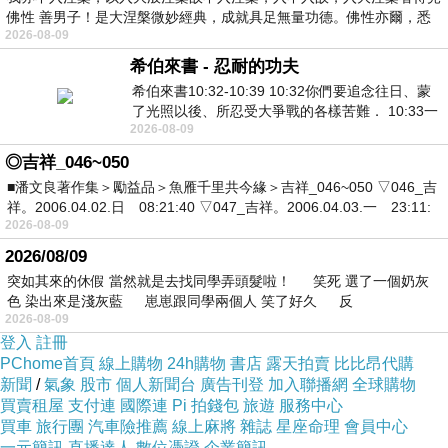
佛性 善男子！是大涅槃微妙經典，成就具足無量功德。佛性亦爾，悉
2026-08-09
希伯來書 - 忍耐的功夫
希伯來書10:32-10:39 10:32你們要追念往日、蒙
了光照以後、所忍受大爭戰的各樣苦難． 10:33一
2026-08-09
面被毀謗、遭患難、成了戲景、叫眾人
◎吉祥_046~050
■潘文良著作集＞勵益品＞魚雁千里共今緣＞吉祥_046~050 ▽046_吉
祥。2006.04.02.日 08:21:40 ▽047_吉祥。2006.04.03.一 23:11:
2026-08-09
2026/08/09
突如其來的休假 當然就是去找同學弄頭髮啦！ 笑死 選了一個奶灰
色 染出來是淺灰藍 崽崽跟同學兩個人 笑了好久 反
2026-08-09
登入
註冊
PChome首頁
線上購物
24h購物
書店
露天拍賣
比比昂代購
新聞
/
氣象
股市
個人新聞台
廣告刊登
加入聯播網
全球購物
買賣租屋
支付連
國際連
Pi 拍錢包
旅遊
服務中心
買車
旅行團
汽車險推薦
線上麻將
雜誌
星座命理
會員中心
一元簡訊
直播達人
數位憑證
企業簡訊