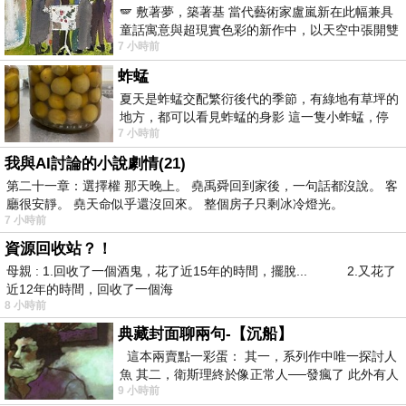
🪽 敷著夢，築著基 當代藝術家盧嵐新在此幅兼具
童話寓意與超現實色彩的新作中，以天空中張開雙
7 小時前
翼的神聖形象與地面上聚集的人群對話，
蚱蜢
夏天是蚱蜢交配繁衍後代的季節，有綠地有草坪的
地方，都可以看見蚱蜢的身影 這一隻小蚱蜢，停
7 小時前
在車頂上，怎麼樣小心驅趕，都無動
我與AI討論的小說劇情(21)
第二十一章：選擇權 那天晚上。 堯禹舜回到家後，一句話都沒說。 客
廳很安靜。 堯天命似乎還沒回來。 整個房子只剩冰冷燈光。
7 小時前
資源回收站？！
母親 : 1.回收了一個酒鬼，花了近15年的時間，擺脫... 2.又花了
近12年的時間，回收了一個海
8 小時前
典藏封面聊兩句-【沉船】
這本兩賣點一彩蛋： 其一，系列作中唯一探討人
魚 其二，衛斯理終於像正常人──發瘋了 此外有人
9 小時前
在南極打死北極熊（@《地心