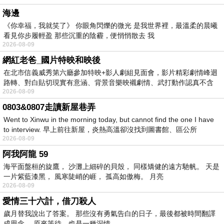
海邊
《你幸福，我就笑了》 你眼角閃爍的微光 是我世界裡，最溫柔的晨曦
看見你步履輕盈 那些沉重的陰霾，便悄悄散去 我
2026-08-09
網紅老爸_國片特映和映後
在北市信義威秀第六廳參加特映+影人劇組見面會，影片精彩劇情峰迴
路轉、對白貼切現實有意涵、背景音樂映襯劇情、武打動作認真不含
2026-08-09
糊、
0803&0807走讀新屋巷弄
Went to Xinwu in the morning today, but cannot find the one I have
to interview. 早上前往新屋，炎熱高溫卻沒找到圖書館、區公所
2026-08-09
阿我阿龍 59
海平面盤桓的旋鷹， 沙灘上細碎的貝殼， 同樣矯健的遠方馳帆。 天是
一片紫藍漆黑， 風寒陡峭的崕， 孤高如傲梅。 月亮
2026-08-09
愛情三十六計，借刀殺人
歲月替我說出了答案。 那些沒有勇氣告白的日子，最後都被時間翻譯
成思念。 原來等待，也是一種深情。