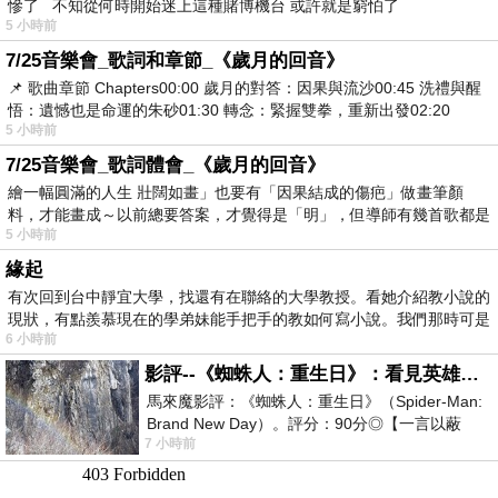
慘了 不知從何時開始迷上這種賭博機台 或許就是窮怕了
5 小時前
7/25音樂會_歌詞和章節_《歲月的回音》
📌 歌曲章節 Chapters00:00​ 歲月的對答：因果與流沙00:45​ 洗禮與醒
悟：遺憾也是命運的朱砂01:30​ 轉念：緊握雙拳，重新出發02:20
5 小時前
7/25音樂會_歌詞體會_《歲月的回音》
繪一幅圓滿的人生 壯闊如畫」也要有「因果結成的傷疤」做畫筆顏
料，才能畫成～以前總要答案，才覺得是「明」，但導師有幾首歌都是
5 小時前
在教
緣起
有次回到台中靜宜大學，找還有在聯絡的大學教授。看她介紹教小說的
現狀，有點羨慕現在的學弟妹能手把手的教如何寫小說。我們那時可是
6 小時前
影評--《蜘蛛人：重生日》：看見英雄的孤獨與重生
馬來魔影評：《蜘蛛人：重生日》（Spider-Man:
Brand New Day）。評分：90分◎【一言以蔽
7 小時前
之】：一個失去一切的英雄，學會放下孤獨、