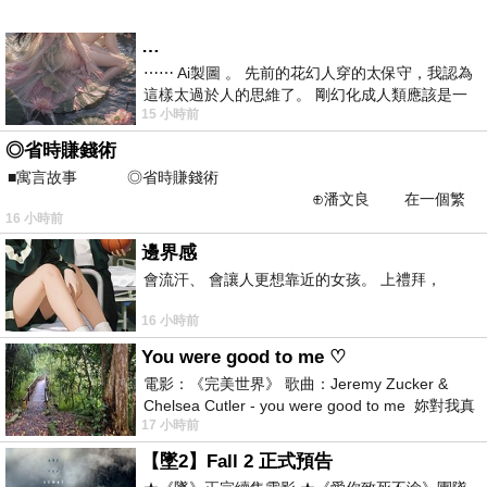
…
⋯⋯ Ai製圖 。 先前的花幻人穿的太保守，我認為
這樣太過於人的思維了。 剛幻化成人類應該是一
15 小時前
絲不掛吧？ 當然這樣是創不出
◎省時賺錢術
■寓言故事 ◎省時賺錢術
⊕潘文良 在一個繁
16 小時前
華的商業街上，有兩家傳統
邊界感
會流汗、 會讓人更想靠近的女孩。 上禮拜，
16 小時前
You were good to me ♡
電影：《完美世界》 歌曲：Jeremy Zucker &
Chelsea Cutler - you were good to me 妳對我真
17 小時前
好 因
【墜2】Fall 2 正式預告