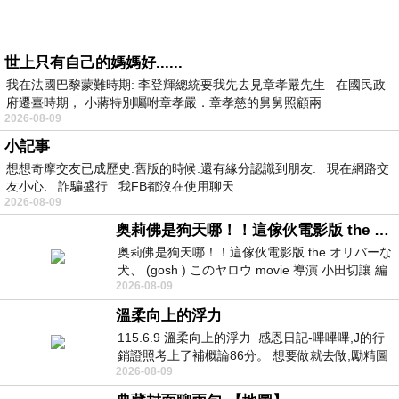
世上只有自己的媽媽好......
我在法國巴黎蒙難時期: 李登輝總統要我先去見章孝嚴先生 在國民政
府遷臺時期， 小蔣特別囑咐章孝嚴．章孝慈的舅舅照顧兩
2026-08-09
小記事
想想奇摩交友已成歷史.舊版的時候.還有緣分認識到朋友. 現在網路交
友小心. 詐騙盛行 我FB都沒在使用聊天
2026-08-09
奥莉佛是狗天哪！！這傢伙電影版 the オリバーな犬、 (gosh ) このヤロウ movie
奥莉佛是狗天哪！！這傢伙電影版 the オリバーな
犬、 (gosh ) このヤロウ movie 導演 小田切讓 編
2026-08-09
劇: 小田切讓 主演: 小田切讓
溫柔向上的浮力
115.6.9 溫柔向上的浮力 感恩日記-嗶嗶嗶,J的行
銷證照考上了補概論86分。 想要做就去做,勵精圖
2026-08-09
治大成功,也是表法,堅持和努力