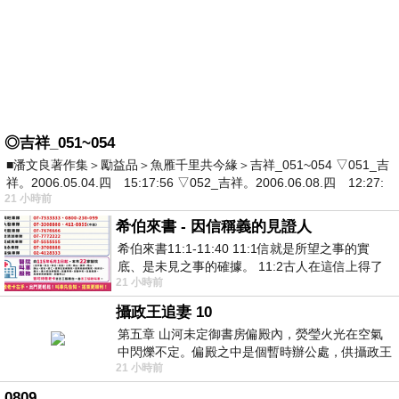
◎吉祥_051~054
■潘文良著作集＞勵益品＞魚雁千里共今緣＞吉祥_051~054 ▽051_吉
祥。2006.05.04.四 15:17:56 ▽052_吉祥。2006.06.08.四 12:27:
21 小時前
希伯來書 - 因信稱義的見證人
希伯來書11:1-11:40 11:1信就是所望之事的實
底、是未見之事的確據。 11:2古人在這信上得了
21 小時前
美好的證據。 11:3我們因着信、就知道
攝政王追妻 10
第五章 山河未定御書房偏殿內，熒瑩火光在空氣
中閃爍不定。偏殿之中是個暫時辦公處，供攝政王
21 小時前
於皇宮內廷裡處理公務已然很多年。房內
0809