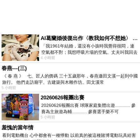
AI葛蘭婚後復出作〈教我如何不想她〉 #戀上老電影 #葛蘭 #粟子
「我1961年結婚，還沒有小孩時我覺得很悶，連
空氣都不對；我想呼吸片場的空氣。丈夫叫我回去
4 小時前
試試看……拍了〈教我如何不想她〉（1963
春燕---(三)
《 春 燕 》 七、匠人的價碼 三十五歲那年，春燕邀田文溪一起到中國
旅行。 他們走訪廟宇、古建築與木雕作坊。田文溪常
5 小時前
20260626報團出賽
20260626報團出賽 球隊家庭集體出遊............ 參
賽為主旅遊為輔............ 參賽選手樂不可
5 小時前
支............ 賽前旅遊
羞愧的當年情
看到電動機台 心中都會有一種悸動 以前真的被這種賭博電動玩具給害