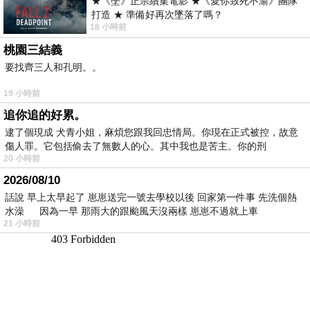
★《墜》正宗續集電影 ★《愛你致死不渝》團隊
打造 ★ 準備好再次墜落了嗎？
18 小時前
桃園三結義
要找齊三人和孔明。。
19 小時前
追你追的好累。
逮了個現成 犬青小姐，麻煩您跟我回忠情局。你現在正式被控，故意
傷人罪。它包括偷去了無數人的心。其中我也是苦主。你的刑
20 小時前
2026/08/10
話說 早上太早起了 崽崽送完一號去學校以後 回家第一件事 先洗個熱
水澡 因為一早 那雨大的跟颱風天沒兩樣 崽崽不過就上車
21 小時前