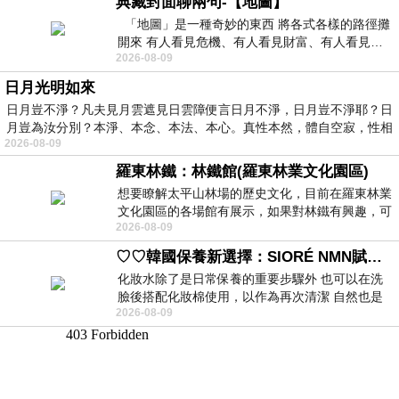
典藏封面聊兩句-【地圖】
「地圖」是一種奇妙的東西 將各式各樣的路徑攤
開來 有人看見危機、有人看見財富、有人看見…
2026-08-09
從中可以發掘出不同的
日月光明如來
日月豈不淨？凡夫見月雲遮見日雲障便言日月不淨，日月豈不淨耶？日
月豈為汝分別？本淨、本念、本法、本心。真性本然，體自空寂，性相
2026-08-09
羅東林鐵：林鐵館(羅東林業文化園區)
想要瞭解太平山林場的歷史文化，目前在羅東林業
文化園區的各場館有展示，如果對林鐵有興趣，可
2026-08-09
以到林鐵館。 這裡展示從山下
♡♡韓國保養新選擇：SIORÉ NMN賦活泡泡化妝水♡♡
化妝水除了是日常保養的重要步驟外 也可以在洗
臉後搭配化妝棉使用，以作為再次清潔 自然也是
2026-08-09
我的保養必備品項 不過，我對於化妝