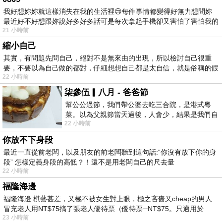
我好想妳妳就這樣消失在我的生活裡😢每件事情都變得好無力想問妳
最近好不好想跟妳說好多好多話可是每次拿起手機卻又害怕了害怕我的
21 小時前
出現
縮小自己
其實，有問題先問自己，絕對不是無來由的出現，所以檢討自己很重
要，不要以為自己做的都對，仔細想想自己都是太自信，就是俗稱的假
22 小時前
柒參伍▎八月 - 爸爸節
幫公公過節，我們帶公婆去吃三合院，是港式粵
菜。以為父親節當天過後，人會少，結果是我們自
22 小時前
己想多了。人陸續地進，滿滿都是人，個人
你放不下身段
最近一直從前老闆，以及朋友的前老闆聽到這句話:“你沒有放下你的身
段” 怎樣定義身段的高低？！還不是用老闆自己的尺去量
22 小時前
福隆海邊
福隆海邊 棋藝甚差，又極不被女生對上眼，極之吝嗇又cheap的男人
冒充老人用NT$75搞了張老人優待票（優待票─NT$75。只適用於
23 小時前