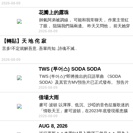
2026-08-09
常颳風的山丘上—&m
花瓣上的露珠
帥氣阿弟被調線， 可能和我常聊天， 作業主管紅
了眼， 阻隔我們隔兩邊。 昨天又問他， 前天她穿
2026-08-09
什麼顏色衣服， 不經
【轉貼】天 地 侘 寂
言多!不定就解吾意..吾輩尚知..詩魂不滅..
2026-08-09
TWS (투어스) SODA SODA
TWS (투어스)*即將推出的日語單曲 《SODA
SODA》及其官方MV預告片已正式發布。 預告片
2026-08-09
一經發布， 就引發了粉絲們對這次夏季回
借場大雨
麥可·波頓 以渾厚、低沉、沙啞的音色征服歌迷的
「情歌天王」麥可波頓，在2023年底發現罹患腦
2026-08-09
瘤「祈禱早日康復，一切都好」。
AUG 8, 2026