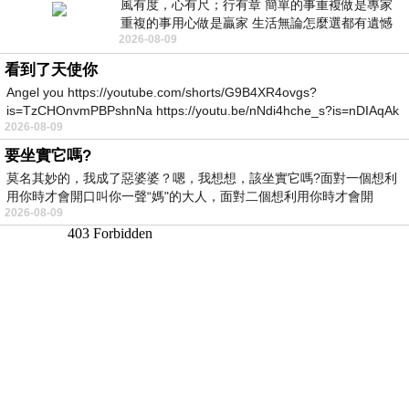
風有度，心有尺；行有章 簡單的事重複做是專家
重複的事用心做是贏家 生活無論怎麼選都有遺憾
2026-08-09
所以開心就好 生活不會辜負認真
看到了天使你
Angel you https://youtube.com/shorts/G9B4XR4ovgs?
is=TzCHOnvmPBPshnNa https://youtu.be/nNdi4hche_s?is=nDIAqAk
2026-08-09
要坐實它嗎?
莫名其妙的，我成了惡婆婆？嗯，我想想，該坐實它嗎?面對一個想利
用你時才會開口叫你一聲“媽"的大人，面對二個想利用你時才會開
2026-08-09