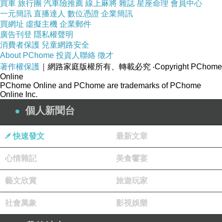
買車
旅行團
汽車險推薦
線上麻將
雜誌
星座命理
會員中心
乙。
一元簡訊
直播達人
數位憑證
企業簡訊
買網址
虛擬主機
企業郵件
廣告刊登
隱私權聲明
歲星出，東行十二度，百日而止。反逆行；逆行八
消費者保護
兒童網路安全
度，百日，復東行。歲行三十度十六分度之七，率
About PChome
投資人聯絡
徵才
著作權保護
｜網路家庭版權所有、轉載必究
‧Copyright PChome
日行十二分度之一，十二歲而周天。
Online
PChome Online and PChome are trademarks of PChome
Online Inc.
翻譯
個人新聞台
觀察日月的運動，可以發現它們在天空都是自西向
快速發文
最新文章
東運行的，根據觀察可以判斷木星是順行還是逆
行。木星即是歲星，主東方之神，五行屬木，掌管
心情雜記
美食饗宴
春季，日期為甲乙。
藝文欣賞
旅遊玩家
歲星初見，向東運行十二度，歷時一百天而止。然
社會萬象
影視娛樂
後反向逆行；逆行八度，用一百天的時間，再向東