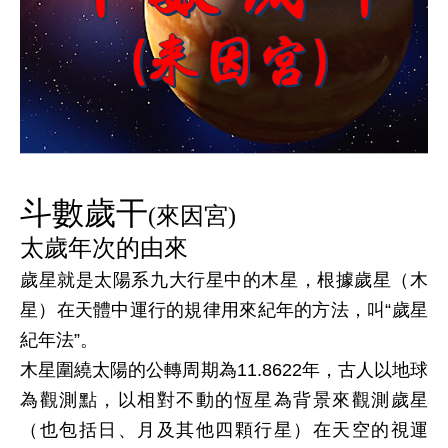
斗數歲干
(來因宮)
太歲年次的由來
歲星就是太陽系九大行星中的木星，根據歲星（木
星）在天體中運行的規律用來紀年的方法，叫“歲星
紀年法”。
木星圍繞太陽的公轉周期為11.8622年，古人以地球
為觀測點，以相對不動的恆星為背景來觀測歲星
（也包括日、月及其他四顆行星）在天空的視運