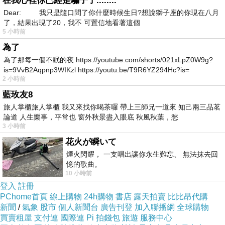
在我心裡你已經是騙子了........
至86年，便會多走一個星次，這種情況叫“超
Dear: 我只是隨口問了你什麼時候生日?想說獅子座的你現在八月
辰”或“超次”。
了，結果出現了20，我不 可置信地看著這個
5 小時前
木星者，古曰歲星。復曰福星。以其周天十二年，
為了
與地支同，因以計年故。西洋人謂之朱庇特，乃天
為了那每一個不眠的夜 https://youtube.com/shorts/021xLpZ0W9g?
神也，亦居神之首。是行星之於太陽系去日之列次
is=9VvB2Aqpnp3WIKzl https://youtu.be/T9R6YZ294Hc?is=
2 小時前
第五。其上雲霧充盈，無陸無海，人常謂之「下無
藍玫友8
立錐之地」。南半球有大紅斑，經百年不散。有光
旅人掌櫃旅人掌櫃 我又來找你喝茶囉 帶上三師兄一道來 知己兩三品茗
環，甚小。有衛星眾，最大者四，曰艾奧、曰歐羅
論道 人生樂事，平常也 窗外秋景盡入眼底 秋風秋葉，愁
巴、曰蓋尼米德、曰卡利斯托，合稱伽利略衛星。
3 小時前
花火が瞬いて
歲星行天，十二年而周之。古人因以紀年。是為歲
煙火閃耀， 一支唱出讓你永生難忘、 無法抹去回
星紀年。泰西學人測，木星周天為十一年有餘，不
憶的歌曲。
足十二年。至唐每經矯正。
10 小時前
史記 天官書[節錄]
登入
註冊
PChome首頁
線上購物
24h購物
書店
露天拍賣
比比昂代購
新聞
/
氣象
股市
個人新聞台
廣告刊登
加入聯播網
全球購物
買賣租屋
支付連
國際連
Pi 拍錢包
旅遊
服務中心
察日月之行以揆歲星順逆。曰東方木，主春，日甲