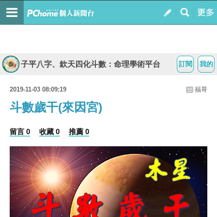
子平八字、欽天四化斗數：命理學術平台
訂閱
我的
2019-11-03 08:09:19
福哥
斗數歲干(來因宮)
留言 0
收藏 0
推薦 0