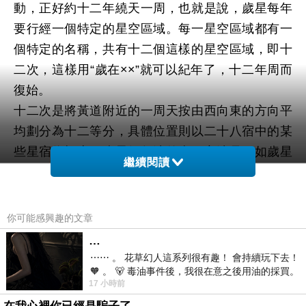
動，正好約十二年繞天一周，也就是說，歲星每年
要行經一個特定的星空區域。每一星空區域都有一
個特定的名稱，共有十二個這樣的星空區域，即十
二次，這樣用“歲在××”就可以紀年了，十二年周而
復始。
十二次是將黃道附近的一周天按由西向東的方向平
均劃分為十二等分，具體位置則以二十八宿中的某
些星宿為標志。歲星紀年法的表示方法是：如歲星
繼續閱讀
在某一年運行至星紀區域，這一年就記為“歲在星
紀”。翌年歲星又運行至玄枵區域，該年就記為“歲在
玄枵”，以下類推，十二年迴圈一次。《國語·晉語
你可能感興趣的文章
四》“君之行也，歲在大火”就是用歲星紀年的例子。
…
⋯⋯ 。 花草幻人這系列很有趣！ 會持續玩下去！
🧡 。 🐻 毒油事件後，我很在意之後用油的採買。
事實上歲星並不是12年繞天一周，而是11.8622
17 小時前
前天購買了我之前就很愛
年，每年移動的範圍比一個星次稍微多一點，漸積