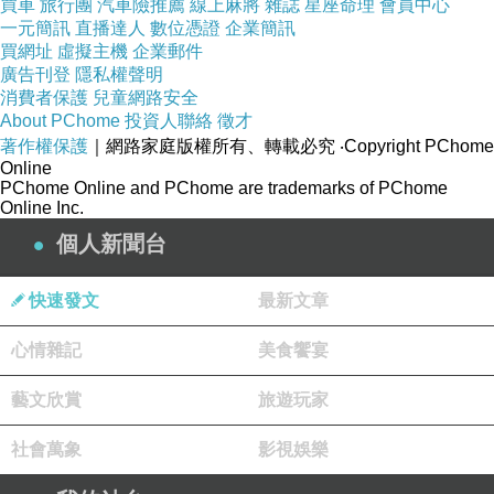
買車
旅行團
汽車險推薦
線上麻將
雜誌
星座命理
會員中心
這一款醬香麻辣風味，外包裝的色系跟圖案，還滿符合吃
一元簡訊
直播達人
數位憑證
企業簡訊
起來的感覺呢
買網址
虛擬主機
企業郵件
廣告刊登
隱私權聲明
消費者保護
兒童網路安全
(差別在於煮完後，沒有那個辣椒跟蔥)
About PChome
投資人聯絡
徵才
著作權保護
｜網路家庭版權所有、轉載必究
‧Copyright PChome
Online
但上頭有句話-------好麵會說話，真的是說到心坎處ㄚ!!!!!!!!
PChome Online and PChome are trademarks of PChome
Online Inc.
個人新聞台
吃完的感覺就是-----爽，好吃!!!!!!!!
快速發文
最新文章
一樣背面都有營養標示跟成分的標示
心情雜記
美食饗宴
藝文欣賞
旅遊玩家
社會萬象
影視娛樂
烹調方式的圖示解說，以及封口處的有效日期標示