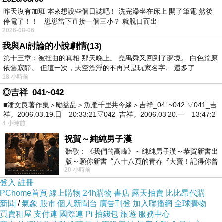
昨天沒有加班 本來想說些個日誌吧！ 洗完澡坐在床上 開了筆電 然後
就讓我來一一分享
，
一吃就上癮的好麵食
停電了！！ 崽崽當下直接一個三小？ 就脫口而出
2026-08-06
我與AI討論的小說劇情(13)
第十三章：被扭曲的真相 那天晚上。 堯禹舜又回到了夢境。 白色荒原
依舊寂靜。 但這一次，天空漂浮的不再只是玩家名字。 還多了
口味還不只單一的一種，有很多種風味，任君挑選
18 小時前
◎吉祥_041~042
■潘文良著作集＞勵益品＞魚雁千里共今緣＞吉祥_041~042 ▽041_吉
先來分享這三種口味-----醬香麻辣風味、綠咖哩椰奶、乳
祥。2006.03.19.日 20:33:21▽042_吉祥。2006.03.20.一 13:47:2
香麻醬風味
4 小時前
祝賀～純純男子漢
其中前兩款都是帶有辣度的，只有乳香麻醬風味是不辣
聽歌：《我們的高峰》～純純男子漢～恭賀新書出
版～願你新書〞八十八頁的青春〞大賣！記得你曾
的，也深受小孩的喜愛呢
20 小時前
經在我的版留言…「好讚的圖^^感覺大家
登入
註冊
PChome首頁
線上購物
24h購物
書店
露天拍賣
比比昂代購
新聞
/
氣象
股市
個人新聞台
廣告刊登
加入聯播網
全球購物
買賣租屋
支付連
國際連
Pi 拍錢包
旅遊
服務中心