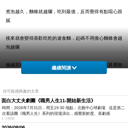
煮泡越久，麵條就越爛，吃到最後，反而覺得有點噁心跟
膩
後來就會變得喜歡吃乾的速食麵，起碼不用擔心麵條會越
泡越爛
偏偏那種乾的速食麵量又不多，往往一碗吃完，沒甚麼飽
繼續閱讀
足感.........
你可能感興趣的文章
難得發現這個裡頭的麵條是手工白麵條的水煮麵
，
附有
調味包
，
烹煮的時間又不需要太久
面白大丈夫劇團《職男人生11-開始新生活》
時間：2026年7月31日，周五19:30 地點：北藝中心球劇場 這是第二
次看該團《職男人生》系列的現場演出，感覺新鮮度、喜劇感
還有多種口味的選擇
，
那是甚麼樣的口感呢????
2 小時前
2026/08/06