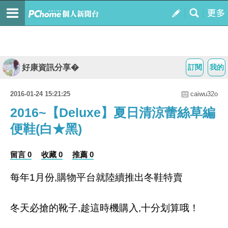
好康資訊分享�
訂閱
我的
2016-01-24 15:21:25
caiwu32o
2016~【Deluxe】夏日清涼蕾絲草編
便鞋(白★黑)
留言 0
收藏 0
推薦 0
每年1月份,購物平台就陸續推出冬鞋特賣
冬天必搶的靴子,趁這時機購入,十分划算哦！