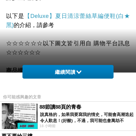
以下是
【Deluxe】夏日清涼蕾絲草編便鞋(白★
黑)
的介紹，請參考
☆☆☆☆☆☆以下圖文皆引用自 購物平台訊息
☆☆☆☆☆☆
商品描述
:
繼續閱讀
你可能感興趣的文章
88節讀88頁的青春
說真格的，如果我要寫我的情史，可能會高潮迭起
令人歎息！(好酸)，不過，我可能也會萬劫不
18 小時前
復...，每天跪鍵盤還是被判了花心的罪