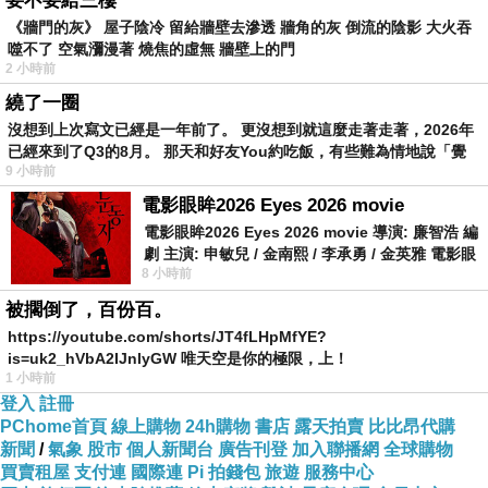
要不要給三樓
《牆門的灰》 屋子陰冷 留給牆壁去滲透 牆角的灰 倒流的陰影 大火吞
噬不了 空氣瀰漫著 燒焦的虛無 牆壁上的門
2 小時前
繞了一圈
沒想到上次寫文已經是一年前了。 更沒想到就這麼走著走著，2026年
已經來到了Q3的8月。 那天和好友You約吃飯，有些難為情地說「覺
9 小時前
得
電影眼眸2026 Eyes 2026 movie
電影眼眸2026 Eyes 2026 movie 導演: 廉智浩 編
劇 主演: 申敏兒 / 金南熙 / 李承勇 / 金英雅 電影眼
8 小時前
眸2026描述攝影師徐珍因遺
被擱倒了，百份百。
https://youtube.com/shorts/JT4fLHpMfYE?
is=uk2_hVbA2IJnlyGW 唯天空是你的極限，上！
1 小時前
https://youtube.com/shorts/G3a1Jhcu4
登入
註冊
PChome首頁
線上購物
24h購物
書店
露天拍賣
比比昂代購
新聞
/
氣象
股市
個人新聞台
廣告刊登
加入聯播網
全球購物
買賣租屋
支付連
國際連
Pi 拍錢包
旅遊
服務中心