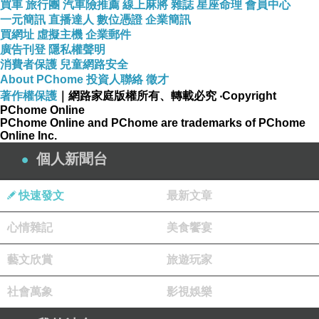
買車
旅行團
汽車險推薦
線上麻將
雜誌
星座命理
會員中心
一元簡訊
直播達人
數位憑證
企業簡訊
買網址
虛擬主機
企業郵件
廣告刊登
隱私權聲明
消費者保護
兒童網路安全
About PChome
投資人聯絡
徵才
著作權保護
｜網路家庭版權所有、轉載必究
‧Copyright
PChome Online
PChome Online and PChome are trademarks of PChome
Online Inc.
個人新聞台
快速發文
最新文章
心情雜記
美食饗宴
藝文欣賞
旅遊玩家
社會萬象
影視娛樂