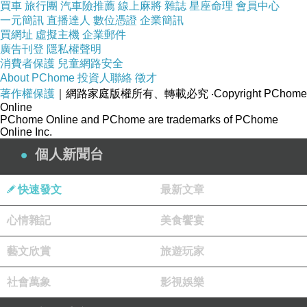
買車
旅行團
汽車險推薦
線上麻將
雜誌
星座命理
會員中心
芳香趣味
一元簡訊
直播達人
數位憑證
企業簡訊
買網址
虛擬主機
企業郵件
廣告刊登
隱私權聲明
自己親手作，小心不要誤食！超像甜點的肌膚保
消費者保護
兒童網路安全
About PChome
投資人聯絡
徵才
養品登場！
著作權保護
｜網路家庭版權所有、轉載必究
‧Copyright PChome
Online
PChome Online and PChome are trademarks of PChome
黑糖、可可、草莓、柑橘、咖啡、柳橙、酪
Online Inc.
梨……等等！這些可不是甜點，而是專櫃級配方
個人新聞台
保養品，讓皮膚好好享用天然、低過敏的手作保
養美食！
快速發文
最新文章
心情雜記
美食饗宴
韓國人氣芳療專家嚴選50款四季配方，使用天然
素材，一次解決所有女性們的保養煩惱─保濕、
藝文欣賞
旅遊玩家
美白、抗老、緊實，不僅如此，連胸部UP、擁有
社會萬象
影視娛樂
S曲線、私密清潔、排毒……都全部擁有！