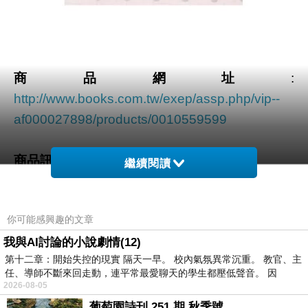
商品網址
:
http://www.books.com.tw/exep/assp.php/vip--
af000027898/products/0010559599
商品訊息功能
:
繼續閱讀
商品訊息描述
:
你可能感興趣的文章
我與AI討論的小說劇情(12)
第十二章：開始失控的現實 隔天一早。 校內氣氛異常沉重。 教官、主
任、導師不斷來回走動，連平常最愛聊天的學生都壓低聲音。 因
想和韓國人氣女星宋慧喬一樣吹彈可破的皮膚？
2026-08-05
葡萄園詩刊 251 期 秋季號