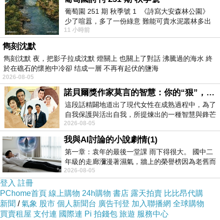
跟著韓國人氣芳療專家一起手作天然保養品，
葡萄園 251 期 秋季號 1 《詩寫大安森林公園》
少了喧囂，多了一份綠意 難能可貴水泥叢林多出
如甜點般的面膜、髮膜、牙膏、私密肌膚保養、
11 小時前
一
胸部UP按摩油…
雋刻沈默
針對四季氣候的保養重點
雋刻沈默 夜，把影子拉成沈默 燈關上 也關上了對話 沸騰過的海水 終
於在礁石的懷抱中冷卻 结成一層 不再有起伏的鹽海
讓你365天都擁有美人般的肌膚
2026-08-05
諾貝爾獎作家莫言的智慧：你的“狠”，才是最好的自我保護
★ 看似可愛甜點，其實是韓國人氣芳療專家嚴選
這段話精闢地道出了現代女性在成熟過程中，為了
的專櫃級配方天然保養品！
自我保護與活出自我，所提煉出的一種智慧與鋒芒
2026-08-05
的平衡。 核心解讀與看法
★ 針對四季乾濕度及保養重點，嚴選50款手作甜
我與AI討論的小說劇情(1)
蜜保養品，安心解決保養煩惱
第一章：袁年的最後一堂課 雨下得很大。 國中二
★ 每季針對臉部、髮絲、全身肌膚及常見問題，
年級的走廊瀰漫著濕氣，牆上的榮譽榜因為老舊而
2026-08-05
微微捲起。 堯禹舜站在辦公室外，手
提出不同對應的高價專櫃級保養配方
登入
註冊
★ 不只面膜、乳液，更手作居家保養小品，親手
PChome首頁
線上購物
24h購物
書店
露天拍賣
比比昂代購
調配按摩油、入浴劑、私密肌膚清潔劑、指甲滋
新聞
/
氣象
股市
個人新聞台
廣告刊登
加入聯播網
全球購物
買賣租屋
支付連
國際連
Pi 拍錢包
旅遊
服務中心
潤精華、花草球、美白牙膏……讓生活充滿DIY