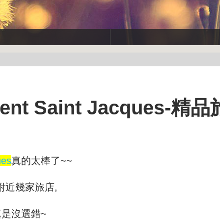
t Saint Jacques-精
ues
真的太棒了~~
附近幾家旅店,
真是沒選錯~