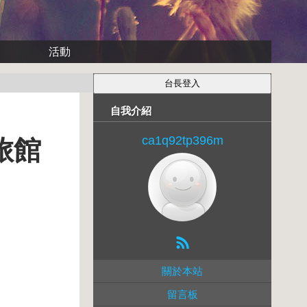
活動
自我介紹
ca1q92tp396m
品旅館
關於本站
留言板