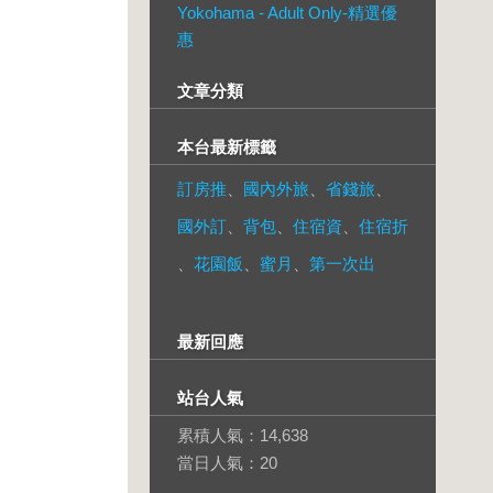
Yokohama - Adult Only-精選優
惠
文章分類
本台最新標籤
訂房推
、
國內外旅
、
省錢旅
、
國外訂
、
背包
、
住宿資
、
住宿折
、
花園飯
、
蜜月
、
第一次出
最新回應
站台人氣
累積人氣：
14,638
當日人氣：
20