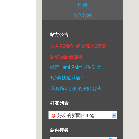
地圖
加入好友
站方公告
加入PS女孩 組隊瘋搶2百萬
超取登記送咖啡
綁定Hami Point 1點抵1元
1分鐘快速揪痛！
成為獨立小姐的滾錢心法
好友列表
好友的新聞台Blog
站內搜尋