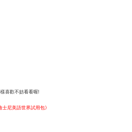
也跟我一樣喜歡不妨看看喔!
迪士尼美語世界試用包》