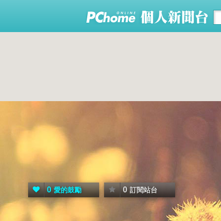
0
0
愛的鼓勵
訂閱站台