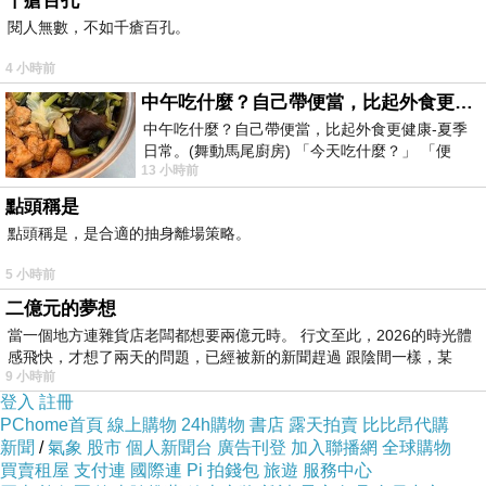
千瘡百孔
克魯茲堡優秀公寓 (Excellent Apartments
閱人無數，不如千瘡百孔。
Kreuzberg) 的介紹在下面
4 小時前
中午吃什麼？自己帶便當，比起外食更健康-夏季日常。(舞動馬尾廚房)
如果有興趣到這附近玩的，不妨可以看看喔！
中午吃什麼？自己帶便當，比起外食更健康-夏季
日常。(舞動馬尾廚房) 「今天吃什麼？」 「便
13 小時前
當？麵？還是炒飯？」 每天都在選擇
以下是 克魯茲堡優秀公寓 (Excellent Apartments
點頭稱是
Kreuzberg) 的介紹 如果也跟我一樣喜歡不妨看
點頭稱是，是合適的抽身離場策略。
看喔!
5 小時前
二億元的夢想
PS.若您家裡有0~4歲的小朋友，
點我進入索取免
當一個地方連雜貨店老闆都想要兩億元時。 行文至此，2026的時光體
費《迪士尼美語世界試用包》
感飛快，才想了兩天的問題，已經被新的新聞趕過 跟陰間一樣，某
9 小時前
登入
註冊
↓↓↓限量特優價格按鈕↓↓↓
PChome首頁
線上購物
24h購物
書店
露天拍賣
比比昂代購
新聞
/
氣象
股市
個人新聞台
廣告刊登
加入聯播網
全球購物
買賣租屋
支付連
國際連
Pi 拍錢包
旅遊
服務中心