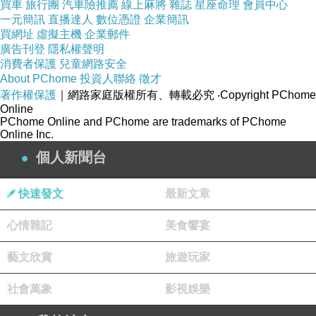
買車
旅行團
汽車險推薦
線上麻將
雜誌
星座命理
會員中心
一元簡訊
直播達人
數位憑證
企業簡訊
買網址
虛擬主機
企業郵件
廣告刊登
隱私權聲明
消費者保護
兒童網路安全
About PChome
投資人聯絡
徵才
著作權保護
｜網路家庭版權所有、轉載必究
‧Copyright PChome
Online
PChome Online and PChome are trademarks of PChome
Online Inc.
個人新聞台
快速發文
最新文章
心情雜記
美食饗宴
藝文欣賞
旅遊玩家
社會萬象
影視娛樂