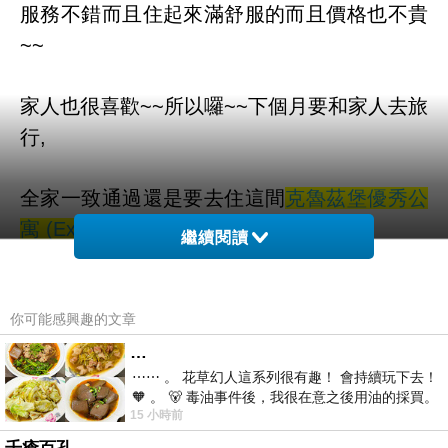
服務不錯而且住起來滿舒服的
而且價格也不貴
~~
家人也很喜歡~~所以囉~~下個月要和家人去旅
行,
全家一致通過還是要去住這間
克魯茲堡優秀公
寓 (Excellent Apartments Kreuzberg)
繼續閱讀
真是玩的開心~住的也舒服!!
你可能感興趣的文章
而且聽說這邊是可以全世界訂房
…
⋯⋯ 。 花草幻人這系列很有趣！ 會持續玩下去！
🧡 。 🐻 毒油事件後，我很在意之後用油的採買。
也太方便了吧！！不用在那邊找翻譯啦ＱＱ
15 小時前
前天購買了我之前就很愛