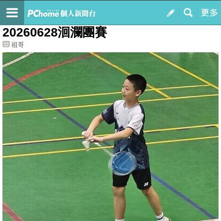
我的
最新文章
20260628洄瀾團賽
祖哥