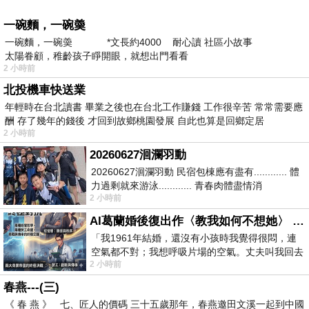
一碗麵，一碗羮
一碗麵，一碗羮 *文長約4000 耐心讀 社區小故事
太陽眷顧，稚齡孩子睜開眼，就想出門看看
2 小時前
北投機車快送業
年輕時在台北讀書 畢業之後也在台北工作賺錢 工作很辛苦 常常需要應
酬 存了幾年的錢後 才回到故鄉桃園發展 自此也算是回鄉定居
2 小時前
20260627洄瀾羽動
20260627洄瀾羽動 民宿包棟應有盡有............ 體
力過剩就來游泳............ 青春肉體盡情消
2 小時前
磨............ 晚餐不必
AI葛蘭婚後復出作〈教我如何不想她〉 #戀上老電影 #葛蘭 #粟子
「我1961年結婚，還沒有小孩時我覺得很悶，連
空氣都不對；我想呼吸片場的空氣。丈夫叫我回去
2 小時前
試試看……拍了〈教我如何不想她〉（1963
春燕---(三)
《 春 燕 》 七、匠人的價碼 三十五歲那年，春燕邀田文溪一起到中國