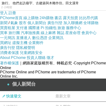
旅行。 他們走訪廟宇、古建築與木雕作坊。田文溪常
2 小時前
登入
註冊
PChome首頁
線上購物
24h購物
書店
露天拍賣
比比昂代購
新聞
/
氣象
股市
個人新聞台
廣告刊登
加入聯播網
全球購物
買賣租屋
支付連
國際連
Pi 拍錢包
旅遊
服務中心
買車
旅行團
汽車險推薦
線上麻將
雜誌
星座命理
會員中心
一元簡訊
直播達人
數位憑證
企業簡訊
買網址
虛擬主機
企業郵件
廣告刊登
隱私權聲明
消費者保護
兒童網路安全
About PChome
投資人聯絡
徵才
著作權保護
｜網路家庭版權所有、轉載必究
‧Copyright PChome
Online
PChome Online and PChome are trademarks of PChome
Online Inc.
個人新聞台
快速發文
最新文章